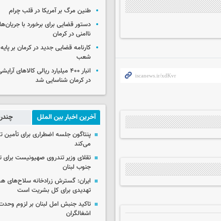
طنین مرگ بر آمریکا در قلب چرام
دستور قضایی برای برخورد با جریان‌های
ناامنی در کرمان
کارنامه قضایی جدید در کرمان بر پایه
شعب
انبار ۴۰۰ میلیارد ریالی کالاهای آر
در کرمان شناسایی شد
آخرین اخبار بین الملل
چندرس
پنتاگون جلسه اضطراری برای تأمین تس
می‌کند
تقلای وزیر تندروی صهیونیست برای ت
جنوب لبنان
ایران: گسترش زرادخانه سلاح‌های هست
تهدیدی برای کل بشریت است
تاکید جنبش امل لبنان بر لزوم وحدت 
اشغالگران