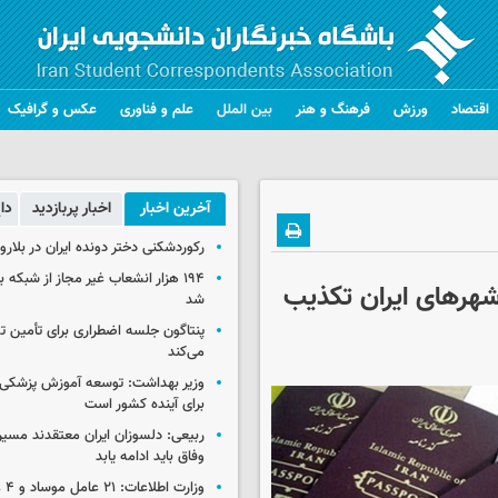
اقتصاد
ورزش
فرهنگ و هنر
بین الملل
علم و فناوری
عکس و گرافیک
آخرین اخبار
اخبار پربازدید
دا
رکوردشکنی دختر دونده ایران در بلار
۱۹۴ هزار انشعاب غیر مجاز از شبکه 
 شهرهای ایران تکذیب
شد
پنتاگون جلسه اضطراری برای تأمین تس
می‌کند
وزیر بهداشت: توسعه آموزش پزشکی، 
برای آینده کشور است
ربیعی: دلسوزان ایران معتقدند مسیر
وفاق باید ادامه یابد
وزار