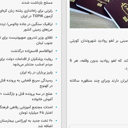
مسلح بازداشت شدند
رایزنی برای راه‌اندازی رشته زبان کره‌ای
آزمون TOPIK در ایران
ترافیک سنگین در جاده چالوس/ تردد 
مرزهای زمینی کشور
تقلای وزیر تندروی صهیونیست برای ت
بنی بر لغو روادید شهروندان کویتی
جنوب لبنان
ابوالقاسم قاسم‌زاده درگذشت
روایت پزشکیان از اقدامات دولت بر
سفارت جمهوری اسلامی ایران در کویت با تکذیب این خبر، تایید می‌کند که لغو روادید بدون وقفه، هر 6
مردم امشب منتشر می‌شود
پاییز پرباران در راه ایران
ن دارند ویزای چند منظوره سالانه
رسیدگی سریع قضایی به پرونده قتل 
در کهنوج
آغوش خانواده
احداث مجتمع آموزشی رفاهی فرهنگیا
اعتبار ۴۵ میلیارد تومان
۲۰ تخت جدید به اورژانس بیمارستان 
اضافه شد