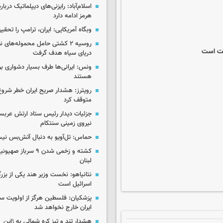
اسلام‌آباد: رایزنی‌های دیپلماتیک دربا
هرمز ادامه دارد
وبگاه آمریکایی: ایران، ترامپ را تحقیر
روسیه ۲ کشتی حامل محموله‌های ن
یت است
دریای سیاه هدف گرفت
ونس: ایرانی‌ها طرف بسیار دشواری بر
هستند
رویترز: هشدار صریح ایران خطر شروع
متوقف کرد
جزئیات دیدار رئیس ستاد ارتش عربست
نیروی زمینی سنتکام
حماس: تل‌آویو به دنبال آتش‌بس ن
کشته و زخمی شدن ۹ سرب
لبنان
نتانیاهو: نخست وزیر هند یکی از بزر
اسرائیل است
پزشکیان: فلسطین هرگز از اولویت 
ایران خارج نخواهد شد
هشدار تند و تیز کره شمالی به ژاپن