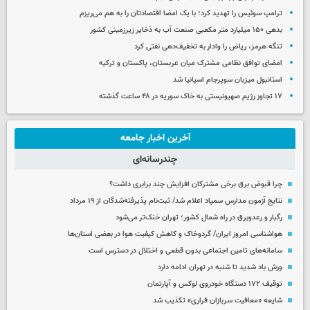
ترامپ سوئیس را تهدید کرد؛ با یک امضا اقتصادتان را به هم می‌ریزم
بدهی ۱۵۰ میلیارد متر مکعبی صنعت آب به ذخایر زیرزمینی کشور
تنگه هرمز، ریاض را وادار به تخفیف‌دهی نفتی کرد
امضای توافق نظامی مشترک میان عربستان، پاکستان و ترکیه
استانبول میزبان سوپرجام اسپانیا شد
۱۷ تجاوز رژیم صهیونیستی به خاک سوریه در ۴۸ ساعت گذشته
آخرین اخبار جامعه
چندرسانه‌ای
چرا قبوض برق برخی مشترکان افزایش چند برابری داشت؟
نتایج آزمون مدارس سمپاد اعلام شد/ ثبت‌نام پذیرفته‌شدگان از ۱۹ مرداد
رگبار و رعدوبرق در راه شمال کشور؛ تهران خنک‌تر می‌شود
هواشناسی امروز ایران/ گردوخاک و کاهش کیفیت هوا در بعضی استان‌ها
سامانه‌های تامین اجتماعی بدون قطعی و اختلال در دسترس است
وزش باد شدید تا شنبه در تهران ادامه دارد
توقیف ۱۷۲ دستگاه خودروی لوکس و آپارتمان
شایعه «معافیت سربازان فراری» تکذیب شد