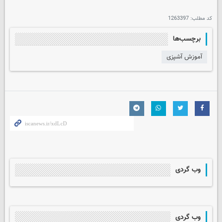
کد مطلب:
1263397
برچسب‌ها
آموزش آشپزی
وب گردی
وب گردی