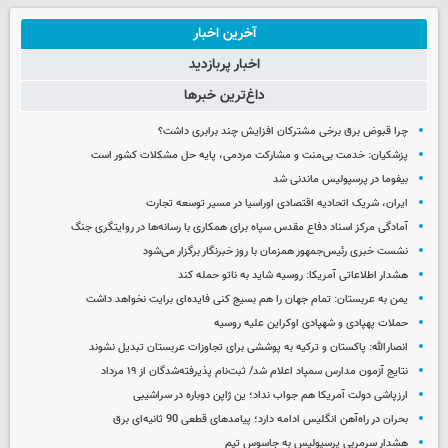
آخرین اخبار
اخبار پربازدید
داغ‌ترین خبرها
چرا قبوض برق برخی مشترکان افزایش چند برابری داشت؟
پزشکیان: خدمت بی‌منت و مشارکت مردمی، پایه حل مشکلات کشور است
بیفوما در پرسپولیس ماندنی شد
ایران، شریک اتحادیه اقتصادی اوراسیا در مسیر توسعه تجارت
آمادگی مرکز اسناد دفاع مقدس سپاه برای همکاری با رسانه‌ها در روایتگری جنگ
نشست خبری رئیس‌جمهور همزمان با روز خبرنگار برگزار می‌شود
هشدار اطلاعاتی آمریکا: روسیه شاید به ناتو حمله کند
یمن به عربستان: تمام جهان را هم بسیج کنی فایده‌ای برایت نخواهد داشت
حملات پهپادی و شهپادی اوکراین علیه روسیه
انصارالله: پاکستان و ترکیه به پوششی برای تجاوزات عربستان تبدیل نشوند
نتایج آزمون مدارس سمپاد اعلام شد/ ثبت‌نام پذیرفته‌شدگان از ۱۹ مرداد
ارزپاشی دولت آمریکا هم جواب نداد؛ ین ژاپن دوباره در سراشیبی
بحران در راه‌آهن انگلیس ادامه دارد؛ پیامدهای قطعی 90 ثانیه‌ای برق
هشدار سرمربی پرسپولیس به جاسوس تیم