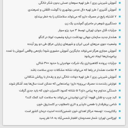
آموزش شیرینی پزی / طرز تهیه سوهان عسلی بدون شکر خانگی
آموزش آشپزی / طرز تهیه دال عدس بوشهری با گوشت قلقلی و تمرهندی
۷ اشتباه رایج در مصرف دارو که می‌تواند سلامتتان را به خطر بیندازد
دستگیری شوهر در ماجرای گم‌شدن یک زن
جزئیات قتل جوان تهرانی توسط ۳ مرد پژو سوار
هشدار جدید سازمان جهانی بهداشت درباره وضعیت ابولا در کنگو
وضعیت جوی مرزهای غربی ایران و شهرهای زیارتی عراق طی دو روز آینده
آموزش مجازی هرگز نمی‌تواند جایگزین آموزش حضوری شود/ بازدهی واقعی آموزش با تعدد
پیام‌رسان‌ها ایجاد نمی‌شود
جزئیات پرونده کلاهبرداری یک شرکت مهاجرتی با حدود ۳۰۰ شاکی
۴ علامت هشدار در پاها که می‌تواند نشانه مشکلات جدی سلامت باشد
آموزش شیرینی پزی / طرز تهیه دونات خانگی نرم و پف‌دار با روکش شکلاتی
عوارض بلندمدت مصرف بی‌رویه دارو؛ پیامدهایی که ممکن است سال‌ها بعد آشکار شوند
خستگی مداوم چه پیامی دارد؟ ۵ نشانه کمبود اکسیژن خون که باید جدی گرفت
کبد چرب و نقش قهوه؛ آیا این نوشیدنی می‌تواند به سلامت کبد کمک کند؟
شامی پرطرفدار با طعمی دلپذیر و اثری نامطلوب بر کلسترول خون
یکتاپرست: توسعه مراکز اهدای خون تضمین‌کننده امنیت درمان کشور است
اورژانس تهران: شمار مصدومان انفجار شمس‌آباد به ۱۸ نفر رسید