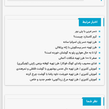
اخبار مرتبط
دسر عربی با پتی بور
کرم کاستارد چیست؟
طرز تهیه دسر پان اسپانیا ساده
طرز تهیه دسر بیسکویتی با ژله پرتقالی
آیا تا به حال هواری پلو به گوشتان خورده است؟
صفر تا ۱۰۰ طرز تهیه شکلات آلمانی
غذای محبوب پاندای کونگ فوکار/ طرز تهیه کوفته برنجی ژاپنی (اونیگیری)
آموزش آشپزی / طرز تهیه دال عدس بوشهری با گوشت قلقلی و تمرهندی
آموزش آشپزی / طرز تهیه خورشت داود پاشا با گوشت چرخ کرده
آموزش آشپزی / طرز تهیه مرغ زردآلویی؛ طعم جدید و خاص
نظر شما