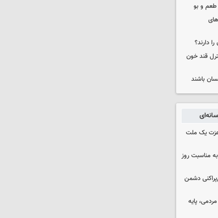
 طعم و بو
های
را دارند؟
نترل قند خون
نسان باشند
انه‌ای
 عزت یک ملت
به مناسبت روز
غ‌پراکنی دشمن
ردمی، پایه