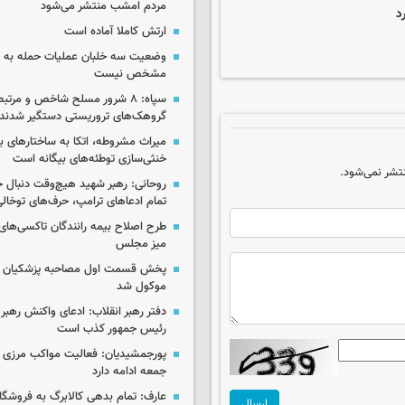
مردم امشب منتشر می‌شود
د
ارتش کاملا آماده است
وضعیت سه خلبان عملیات حمله به ا
مشخص نیست
سپاه: ۸ شرور مسلح شاخص و مرتبط
گروهک‌های تروریستی دستگیر شدند
میراث مشروطه، اتکا به ساختارهای ب
خنثی‌سازی توطئه‌های بیگانه است
تشر نمی‌شود.
روحانی: رهبر شهید هیچ‌وقت دنبال ج
تمام ادعاهای ترامپ، حرف‌های توخا
طرح اصلاح بیمه رانندگان تاکسی‌های 
میز مجلس
پخش قسمت اول مصاحبه پزشکیان ب
موکول شد
دفتر رهبر انقلاب: ادعای واکنش رهبر 
رئیس جمهور کذب است
پورجمشیدیان: فعالیت مواکب مرزی ار
جمعه ادامه دارد
عارف: تمام بدهی کالابرگ به فروشگاه
ارسال