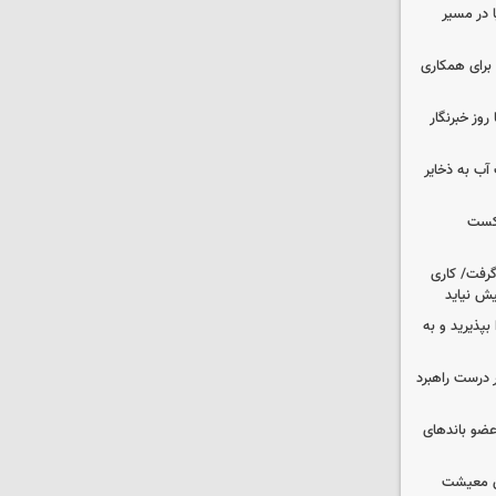
ا در مسیر
برای همکاری
وز خبرنگار
عت آب به ذخایر
شکست
 گرفت/ کاری
ش نیاید
بپذیرید و به
 درست راهبرد
ت اطلاعات: ۲۱ عامل موساد و ۴ عضو باندهای
ای معیشت