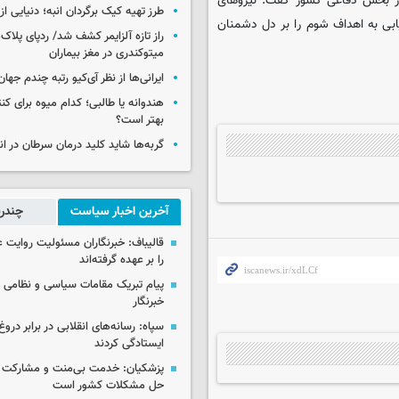
 از بخش دفاعی کشور گفت: نیروهای
طرز تهیه کیک برگردان انبه؛ دنیایی از
بی به اهداف شوم را بر دل دشمنان
راز تازه آلزایمر کشف شد/ ردپای پلاک‌
میتوکندری در مغز بیماران
ایرانی‌ها از نظر آی‌کیو رتبه چندم جهان 
هندوانه یا طالبی؛ کدام‌ میوه برای ک
بهتر است؟
گربه‌ها شاید کلید درمان سرطان در ا
آخرین اخبار سیاست
چندرس
قالیباف: خبرنگاران مسئولیت روایت
را بر عهده گرفته‌اند
پیام تبریک مقامات سیاسی و نظامی 
خبرنگار
سپاه: رسانه‌های انقلابی در برابر درو
ایستادگی کردند
پزشکیان: خدمت بی‌منت و مشارکت م
حل مشکلات کشور است