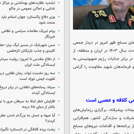
تشدید نظارت‌های بهداشتی بر مراکز 
غذایی و اماکن عمومی در ماکو
وزیر دفاع پاکستان: جهان اسلام باید در
متحد شود
پیام تبریک مقامات سیاسی و نظامی 
خبرنگار
ای مسلح ظهر امروز در دیدار جمعی
مس شهربابک در مسیر لیگ برتر؛ حفظ
از فرماندهان و مسئولان نیروهای مسلح با رهبر انقلاب با اشاره به حوادث سال ۱۴۰۳ در ایران و منطقه، از
کلیدی و جذب بازیکنان تازه‌نفس
ر برابر جنایات رژیم صهیونیستی به
از دفاع مقدس تا امروز؛ روایت سردار 
ایستادگی ملت ایران
 و فرماندهان شهید مقاومت را گرامی
سه روز نخست تولد، زمان طلایی دریا
تقویت ایمنی نوزاد است
سپاه: رسانه‌های انقلابی در برابر درو
ایستادگی کردند
می کلافه و عصبی است
افزایش خطر ابتلا به سرطان مری با 
بالاتر از دمای ۶۵ درجه
یحات پیشرفته، برگزاری رزمایش‌های
آیا میوه و عسل به بزرگ‌تر شدن مغز
رفت و سازندگی کشور، هم‌افزایی
کردند؟
برنامه‌ها و اقدامات نیروهای مسلح
پشت پرده کلافگی در تابستان؛ تأثیرات