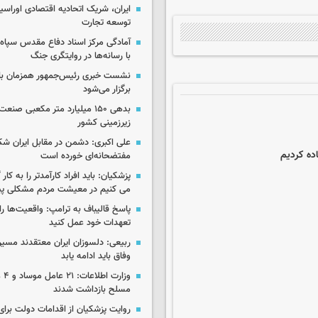
ایران، شریک اتحادیه اقتصادی اوراسی
توسعه تجارت
آمادگی مرکز اسناد دفاع مقدس سپاه 
با رسانه‌ها در روایتگری جنگ
نشست خبری رئیس‌جمهور همزمان با ر
برگزار می‌شود
بدهی ۱۵۰ میلیارد متر مکعبی صن
زیرزمینی کشور
علی اکبری: دشمن در مقابل ایران 
ده کردیم
مفتضحانه‌ای خورده است
پزشکیان: باید افراد کارآمدتر را به کار
می کنیم در معیشت مردم مشکلی پی
پاسخ قالیباف به ترامپ: واقعیت‌ها را 
تعهدات خود عمل کنید
ربیعی: دلسوزان ایران معتقدند مسیر
وفاق باید ادامه یابد
وزار
مسلح بازداشت شدند
روایت پزشکیان از اقدامات دولت بر