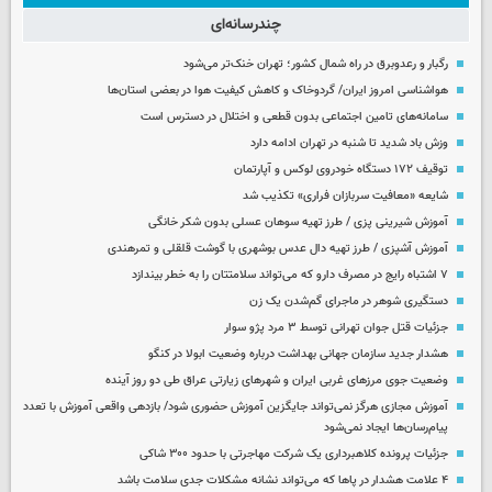
چندرسانه‌ای
رگبار و رعدوبرق در راه شمال کشور؛ تهران خنک‌تر می‌شود
هواشناسی امروز ایران/ گردوخاک و کاهش کیفیت هوا در بعضی استان‌ها
سامانه‌های تامین اجتماعی بدون قطعی و اختلال در دسترس است
وزش باد شدید تا شنبه در تهران ادامه دارد
توقیف ۱۷۲ دستگاه خودروی لوکس و آپارتمان
شایعه «معافیت سربازان فراری» تکذیب شد
آموزش شیرینی پزی / طرز تهیه سوهان عسلی بدون شکر خانگی
آموزش آشپزی / طرز تهیه دال عدس بوشهری با گوشت قلقلی و تمرهندی
۷ اشتباه رایج در مصرف دارو که می‌تواند سلامتتان را به خطر بیندازد
دستگیری شوهر در ماجرای گم‌شدن یک زن
جزئیات قتل جوان تهرانی توسط ۳ مرد پژو سوار
هشدار جدید سازمان جهانی بهداشت درباره وضعیت ابولا در کنگو
وضعیت جوی مرزهای غربی ایران و شهرهای زیارتی عراق طی دو روز آینده
آموزش مجازی هرگز نمی‌تواند جایگزین آموزش حضوری شود/ بازدهی واقعی آموزش با تعدد
پیام‌رسان‌ها ایجاد نمی‌شود
جزئیات پرونده کلاهبرداری یک شرکت مهاجرتی با حدود ۳۰۰ شاکی
۴ علامت هشدار در پاها که می‌تواند نشانه مشکلات جدی سلامت باشد