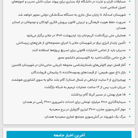
مسابقات قرآن و عترت در دانشگاه آزاد بستری برای پیوند میان دانش مدرن و آموزه‌های
اصیل اسلامی است
شهرستان اسدآباد تا پایان سال جاری به دستگاه سنگ‌شکن دولتی مجهز خواهد شد
ضرورت حفظ هویت فرهنگی و تربیتی کانون پرورش فکری کودکان و نوجوانان در استان
همدان
همایش ملی بزرگداشت کریم‌خان زند اردیبهشت ۱۴۰۶ در ملایر برگزار می‌شود
تأمین پایدار انرژی برق در شهرستان ملایر با اجرای مجموعه‌ای از طرح‌های زیرساختی
مدیران باید از تمامی اختیارات قانونی برای تسریع پروژه‌ها استفاده کنند
طرح حامی بازگشت‌امید به اکوسیستم دانشجو محور
آغاز فصل دوم کاوش‌های باستان‌شناسی محوطه تاریخی حاجی‌خان در شهرستان فامنین
بازار داغ موی طبیعی؛ از قیمت‌های وسوسه‌کننده تا پشیمانی فروشندگان
بهره‌برداری از ۶ سایت ارتباطی در شمال استان/ گام بلند ماکو به سوی کشاورزی هوشمند
جریان شرب پس از ۱۲ ساعت عملیات ترمیم به شبکه بازگشت
۱۵ هزار بهمئی در مسیر کربلا گام برداشتند
سرمایه‌گذاری ۲۰۰۰ میلیارد تومانی برای احداث دامپروری ۳۰۰۰ رأسی در همدان
مهار آتش‌سوزی مخزن ۳۰۰۰ لیتری گازوئیل در برج سعیدیه
مرگ یک شهروند در آتش‌سوزی مجتمع تجاری سعیدیه همدان
آخرین اخبار جامعه