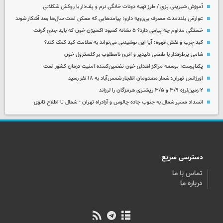
آموزش شیرینی پزی / طرز تهیه دونات خانگی نرم و پف‌دار با روکش شکلاتی
عوارض بلندمدت مصرف بی‌رویه دارو؛ پیامدهایی که ممکن است سال‌ها بعد آشکار شوند
خستگی مداوم چه پیامی دارد؟ ۵ نشانه کمبود اکسیژن خون که باید جدی گرفت
کبد چرب و نقش قهوه؛ آیا این نوشیدنی می‌تواند به سلامت کبد کمک کند؟
شامی پرطرفدار با طعمی دلپذیر و اثری نامطلوب بر کلسترول خون
یکتاپرست: توسعه مراکز اهدای خون تضمین‌کننده امنیت درمان کشور است
اورژانس تهران: شمار مصدومان انفجار شمس‌آباد به ۱۸ نفر رسید
۲ زمین‌لرزه ۳/۹ و ۳/۵ ریشتری هرمزگان را لرزاند
انسداد مسیر شمال به جنوب جاده چالوس و آزادراه تهران - شمال تا اطلاع ثانوی
دسترسی سریع
تماس با ما
درباره ما