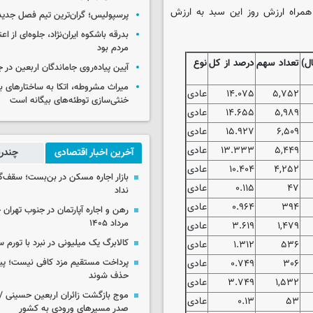
عدالت ۵۳۲ هزار تومانی را به همراه ارزش روز این سبد به ارزش
پرسپولیس؛ گران‌ترین تیم فصل جدید
بدرقه باشکوه ایران‌نژاد، جلوه‌ای از ا
مردم بود
ل)
تعداد سهم
درصد از کل
نوع
آیین پیاده‌روی جاماندگان اربعین در 
میراث مشروطه، اتکا به ساختارهای ب
۵,۷۵۲
۱۴.۰۷۵
عادی
خنثی‌سازی توطئه‌های بیگانه است
۵,۹۸۹
۱۴.۶۵۵
عادی
۶,۵۰۹
۱۵.۹۲۷
عادی
۵,۴۴۹
۱۳.۳۳۳
عادی
آخرین اخبار اقتصادی
چندرس
۴,۲۵۲
۱۰.۴۰۴
عادی
بازار اجاره مسکن در بن‌بست؛ سقف‌
۴۷
۰.۱۱۵
عادی
نداد
۳۹۴
۰.۹۶۴
عادی
مرداد ۱۴۰۵
۱,۴۷۹
۳.۶۱۹
عادی
کالابرگ یک میلیونی در نبرد با تورم 
۵۳۶
۱.۳۱۲
عادی
۳۰۶
۰.۷۴۹
عادی
پرداخت مستقیم مزد کافی نیست؛ پیما
حذف شوند
۱,۵۳۲
۳.۷۴۹
عادی
موج بازگشت زائران اربعین حسینی / 
۵۳
۰.۱۳
عادی
صدر مسیرهای ورودی به کشور