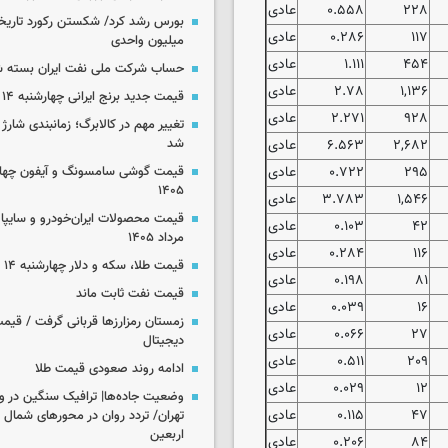
۲۲۸
۰.۵۵۸
عادی
۱۱۷
۰.۲۸۶
عادی
میلیون واحدی
۴۵۴
۱.۱۱۱
عادی
حساب‌ شرکت ملی نفت ایران بسته 
۱,۱۳۶
۲.۷۸
عادی
قیمت جدید برنج ایرانی چهارشنبه ۱۴ مرداد ۱۴۰۵
۹۲۸
۲.۲۷۱
عادی
تغییر مهم در کالابرگ؛ زمانبندی‌ شارژ
۲,۶۸۲
۶.۵۶۳
عادی
شد
۲۹۵
۰.۷۲۲
عادی
۱۴۰۵
۱,۵۴۶
۳.۷۸۳
عادی
۴۲
۰.۱۰۳
عادی
مرداد ۱۴۰۵
۱۱۶
۰.۲۸۴
عادی
قیمت طلا، سکه و دلار چهارشنبه ۱۴ مرداد ۱۴۰۵
۸۱
۰.۱۹۸
عادی
قیمت نفت ثابت ماند
۱۶
۰.۰۳۹
عادی
زمستان رمزارزها قربانی گرفت / قیمت
۲۷
۰.۰۶۶
عادی
دیجیتال
۲۰۹
۰.۵۱۱
عادی
ادامه روند صعودی قیمت طلا
۱۲
۰.۰۲۹
عادی
وضعیت جاده‌ها| ترافیک سنگین در و
۴۷
۰.۱۱۵
عادی
تهران/ تردد روان در محورهای شمال 
اربعین
۸۴
۰.۲۰۶
عادی