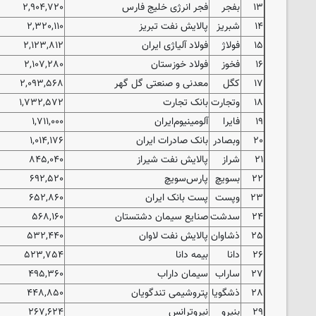
۱۳
بفجر
فجر انرژی خلیج فارس
۲,۹۰۴,۷۲۰
۱۴
شبریز
پالایش نفت تبریز
۲,۳۲۰,۱۱۰
۱۵
فولاژ
فولاد آلیاژی ایران
۲,۱۲۳,۸۱۲
۱۶
فخوز
فولاد خوزستان
۲,۱۰۷,۲۸۰
۱۷
کگل
معدنی و صنعتی گل گهر
۲,۰۹۳,۵۶۸
۱۸
وتجارت
بانک تجارت
۱,۷۳۲,۵۷۲
۱۹
فایرا
آلومینیوم‌ایران‌
۱,۷۱۱,۰۰۰
۲۰
وبصادر
بانک صادرات ایران
۱,۰۱۴,۱۷۶
۲۱
شراز
پالایش نفت شیراز
۸۴۵,۰۴۰
۲۲
بسویچ
پارس‌سویچ‌
۶۹۲,۵۲۰
۲۳
وپست
پست بانک ایران
۶۵۲,۸۶۰
۲۴
سدشت
صنایع سیمان دشتستان
۵۶۸,۱۶۰
۲۵
ذشاوان
پالایش نفت لاوان
۵۳۲,۴۴۰
۲۶
دانا
بیمه دانا
۵۲۳,۷۵۴
۲۷
ساراب
سیمان داراب‌
۴۹۵,۳۶۰
۲۸
ذشگویا
پتروشیمی تندگویان
۴۴۸,۸۵۰
۲۹
بنیرو
نیروترانس‌
۲۶۷,۶۲۴