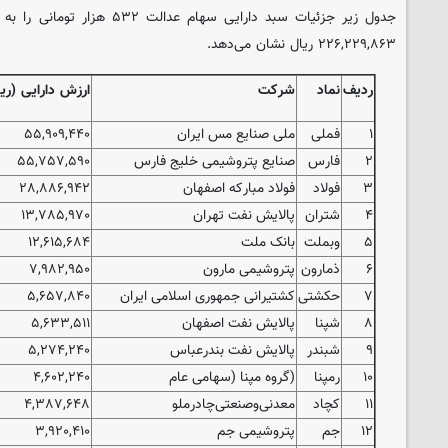
جدول زیر جزئیات سبد دارایی سهام 
۲۲۶,۲۲۹,۸۶۳ ریال نشان می‌دهد.
ردیف
نماد
شرکت
ارزش دارایی (ریا
۱
فملی
ملی صنایع مس ایران‌
۵۵,۹۰۹,۴۴۰
۲
فارس
صنایع پتروشیمی خلیج فارس
۵۵,۷۵۷,۵۹۰
۳
فولاد
فولاد مبارکه اصفهان
۲۸,۸۸۶,۹۴۲
۴
شتران
پالایش نفت تهران
۱۳,۷۸۵,۹۷۰
۵
وبملت
بانک ملت
۱۲,۶۱۵,۶۸۴
۶
ذمارون
پتروشیمی مارون
۷,۹۸۲,۹۵۰
۷
حکشتی
کشتیرانی جمهوری اسلامی ایران
۵,۶۵۷,۸۴۰
۸
شپنا
پالایش نفت اصفهان
۵,۶۳۳,۵۱۱
۹
شبندر
پالایش نفت بندرعباس
۵,۲۷۴,۲۴۰
۱۰
رمپنا
(گروه مپنا (سهامی عام
۴,۶۰۲,۲۴۰
۱۱
کچاد
معدنی‌وصنعتی‌چادرملو
۴,۳۸۷,۶۴۸
۱۲
جم
پتروشیمی جم
۳,۹۲۰,۴۱۰