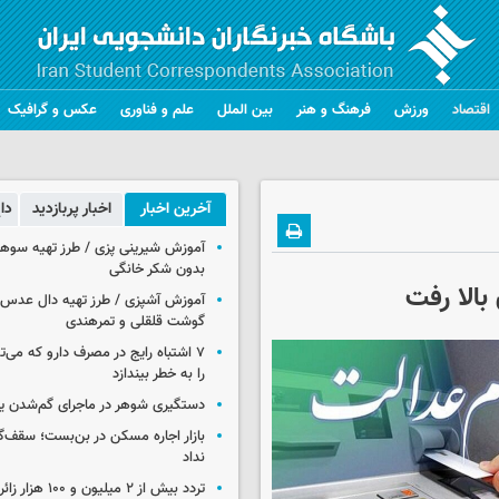
اقتصاد
ورزش
فرهنگ و هنر
بین الملل
علم و فناوری
عکس و گرافیک
آخرین اخبار
اخبار پربازدید
دا
آموزش شیرینی پزی / طرز تهیه سوه
بدون شکر خانگی
آموزش آشپزی / طرز تهیه دال عدس 
گوشت قلقلی و تمرهندی
۷ اشتباه رایج در مصرف دارو که می‌ت
را به خطر بیندازد
دستگیری شوهر در ماجرای گم‌شدن ی
بازار اجاره مسکن در بن‌بست؛ سقف‌
نداد
تردد بیش از ۲ میلیون و 