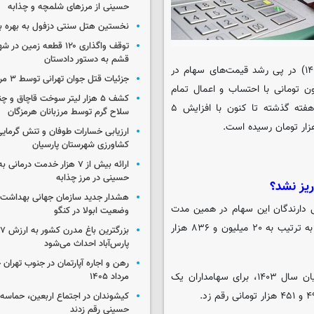
حسینی از مرزهای شلمچه و چذابه
نخستین هتل سنتی دزفول به بهره بر
توقف واگذاری ۱۲۰ قطعه زمی
قشم به دستور دادستان
، امروز چهارشنبه (۳ اردیبهشت ۱۴۰۴) در پی رشد قیمت‌های سهام در
جزئیات قتل جوان تهرانی توسط ۳ مرد پژو سوار
 تومانی با احتساب و اعمال تمام
کشف ۵ هزار لیتر سوخت قاچاق و 
افزایش سرمایه‌های شرکت‌های بورسی در این سهام، نسبت به دو هفته گذشته تا کنون با افزایش ۵
سلاح گرم توسط مرزبانان هرمزگان
ارزیابی خسارات طوفان و تنش گرمای
کشاورزی شهرستان پارسیان
ارائه بیش از ۷ هزار خدمت درمان
حسینی در مرز چذابه
یز نشد؟
هشدار جدید سازمان جهانی بهداشت د
 سهام عدالت ۴۹۰ هزار و ۵۳۲ هزار تومانی دارندگان این سهام در همین مدت
وضعیت ابولا در کنگو
به ترتیب با افزایش ۲ میلیون و ۵۸۵ و ۲ میلیون و ۸۰۷ هزار تومانی به ترتیب به ۲۰ میلیون و ۸۳۶ هزار
ب
پارس‌آباد احداث می‌شود
بدین ترتیب رشد قیمتی در بازار سرمایه طی سال جاری نسبت به پایان سال ۱۴۰۳، برای سهامداران یک
مرداد ۱۴۰۵
کیشوندان در اجتماع اربعین، حماسه‌ا
حسینی رقم زدند