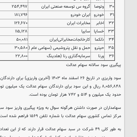
۳۰
وتوصا
گروه س توسعه صنعتی ایران
۲۵۴,۴۹۷
۳۱
خودرو
ایران خودرو
۱۸۱,۷۹۶
۳۲
اخابر
مخابرات ایران
۱۲۶,۶۷۰
۳۳
خساپا
سایپا
۱۱۵,۱۲۸
۳۴
ذلکما
کارخانجات‌مخابراتی‌ایران‌
۵۰,۰۸۱
۳۵
حپترو
حمل و نقل پتروشیمی (سهامی عام (
۳۰,۵۸۰
۳۶
ورنا
سرمایه‌گذاری رنا (هلدینگ‌
۲۲,۸۰۰
پیگیری سود سالانه سهام عدالت
حدود یک میلیون و ۵۱۴ و ۷۴۲ هزار تومان بوده است.
سهامداران در صورت داشتن هرگونه سوال به ویژه پیگیری واریز سود سه
مرکز تماس کشوری سهام عدالت با شماره تلفن ۱۵۶۹ فراهم شده است.