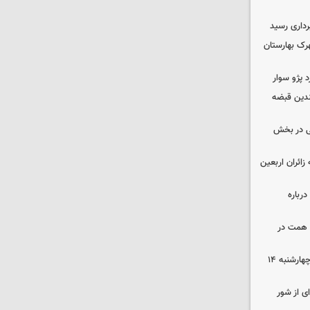
داری رسید
ن در شهرک بهارستان
چندین قبضه
ی در بخش
ی به زائران اربعین
رباره
زرگترین باغ مدرن کشور به ارزش ۷ همت در
رهن و اجاره آپارتمان در جنوب تهران چهارشنبه ۱۴
ی از شور