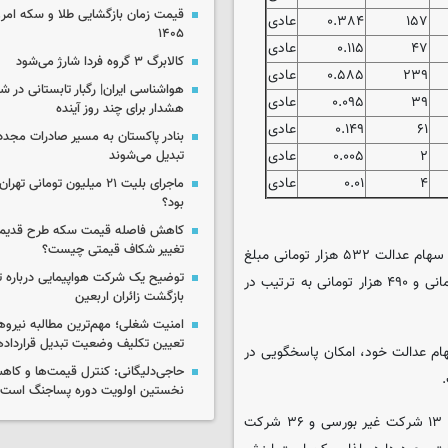
۱۵۷
۰.۳۸۴
عادی
۱۴۰۵
۴۷
۰.۱۱۵
عادی
کالابرگ ۳ گروه فردا شارژ می‌شود
۲۳۹
۰.۵۸۵
عادی
هواشناسی ایران| رگبار تابستانی در ش
۳۹
۰.۰۹۵
عادی
هشدار برای چند روز آینده
۶۱
۰.۱۴۹
عادی
بنادر پاکستان به مسیر صادرات مجدد 
۲
۰.۰۰۵
عادی
تبدیل می‌شوند
۴
۰.۰۱
عادی
ماجرای بلیت ۲۱ میلیون تومانی
بود؟
کاهش فاصله قیمت سکه طرح قدیم 
تغییر شکاف قیمتی چیست؟
سود واریزی در تاریخ ۲۶ اسفند ماه ۱۴۰۳ (آخرین واریزی) برای دارندگان سهام عدالت ۵۳۲ هزار تومانی مبلغ
توضیح یک شرکت هواپیمایی درباره تاخ
۸,۰۵۶,۸۴۸ ریال و این سود برای دارندگان سهام عدالت یک میلیون تومانی و ۴۹۰ هزار تومانی به ترتیب در
بازگشت زائران اربعین
امنیت شغلی؛ مهم‌ترین مطالبه نیرو
تعیین تکلیف وضعیت تبدیل قرارداده
ام عدالت خود، امکان پاسخگویی در
حاجی‌دلیگانی: کنترل قیمت‌ها و کاه
نخستین اولویت دوره پساجنگ است
به طور کلی ۴۹ شرکت در سبد سهام عدالت قرار دارند که از این تعداد ۱۳ شرکت غیر بورسی و ۳۶ شرکت