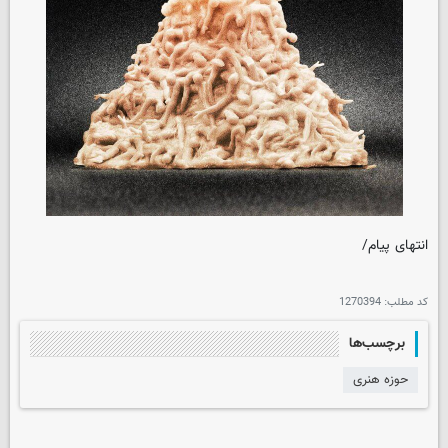
انتهای پیام/
کد مطلب:
1270394
برچسب‌ها
حوزه هنری