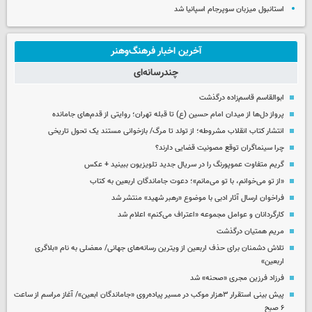
استانبول میزبان سوپرجام اسپانیا شد
آخرین اخبار فرهنگ‌وهنر
چندرسانه‌ای
ابوالقاسم قاسم‌زاده درگذشت
پرواز دل‌ها از میدان امام حسین (ع) تا قبله تهران؛ روایتی از قدم‌های جامانده
انتشار کتاب انقلاب مشروطه؛ از تولد تا مرگ/ بازخوانی مستند یک تحول تاریخی
چرا سینماگران توقع مصونیت قضایی دارند؟
گریم متفاوت عموپورنگ را در سریال جدید تلویزیون ببینید + عکس
«از تو می‌خوانم، با تو می‌مانم»؛ دعوت جاماندگان اربعین به کتاب
فراخوان ارسال آثار ادبی با موضوع «رهبر شهید» منتشر شد
کارگردانان و عوامل مجموعه «اعتراف می‌کنم» اعلام شد
مریم همتیان درگذشت
تلاش دشمنان برای حذف اربعین از ویترین رسانه‌های جهانی/ معضلی به نام «بلاگری
اربعین»
فرزاد فرزین مجری «صحنه» شد
پیش بینی استقرار ۳هزار موکب در مسیر پیاده‌روی «جاماندگان ابعین»/ آغاز مراسم از ساعت
۶ صبح