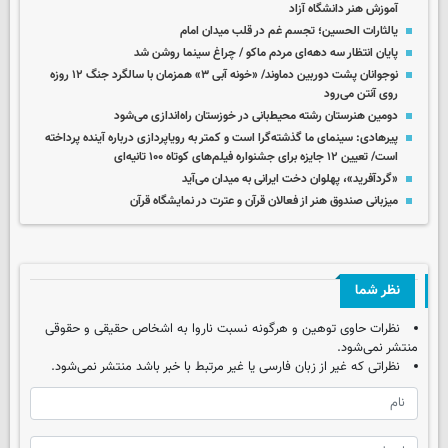
آموزش هنر دانشگاه آزاد
یالثارات الحسین؛ تجسم غم در قلب میدان امام
پایان انتظار سه دهه‌ای مردم ماکو / چراغ سینما روشن شد
نوجوانان پشت دوربین دماوند/ «خونه آبی ۳» همزمان با سالگرد جنگ ۱۲ روزه
روی آنتن می‌رود
دومین هنرستان رشته محیط‌بانی در خوزستان راه‌اندازی می‌شود
پیرهادی: سینمای ما گذشته‌گرا است و کمتر به رویاپردازی درباره آینده پرداخته
است/ تعیین ۱۲ جایزه برای جشنواره فیلم‌های کوتاه ۱۰۰ تانیه‌ای
«گردآفرید»، پهلوان دخت ایرانی به میدان می‌آید
میزبانی صندوق هنر از فعالان قرآن و عترت در نمایشگاه قرآن
نظر شما
نظرات حاوی توهین و هرگونه نسبت ناروا به اشخاص حقیقی و حقوقی
منتشر نمی‌شود.
نظراتی که غیر از زبان فارسی یا غیر مرتبط با خبر باشد منتشر نمی‌شود.