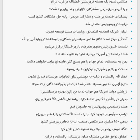
متلاشی شدن یک هسته تروریستی خطرناک در غرب عراق
چرا قبوض برق برخی مشترکان افزایش چند برابری داشت؟
پزشکیان: خدمت بی‌منت و مشارکت مردمی، پایه حل مشکلات کشور است
بیفوما در پرسپولیس ماندنی شد
ایران، شریک اتحادیه اقتصادی اوراسیا در مسیر توسعه تجارت
آمادگی مرکز اسناد دفاع مقدس سپاه برای همکاری با رسانه‌ها در روایتگری جنگ
نشست خبری رئیس‌جمهور همزمان با روز خبرنگار برگزار می‌شود
هشدار اطلاعاتی آمریکا: روسیه شاید به ناتو حمله کند
یمن به عربستان: تمام جهان را هم بسیج کنی فایده‌ای برایت نخواهد داشت
حملات پهپادی و شهپادی اوکراین علیه روسیه
انصارالله: پاکستان و ترکیه به پوششی برای تجاوزات عربستان تبدیل نشوند
نتایج آزمون مدارس سمپاد اعلام شد/ ثبت‌نام پذیرفته‌شدگان از ۱۹ مرداد
ارزپاشی دولت آمریکا هم جواب نداد؛ ین ژاپن دوباره در سراشیبی
بحران در راه‌آهن انگلیس ادامه دارد؛ پیامدهای قطعی 90 ثانیه‌ای برق
هشدار سرمربی پرسپولیس به جاسوس تیم
ترامپ سوئیس را تهدید کرد؛ با یک امضا اقتصادتان را به هم می‌ریزم
بدهی ۱۵۰ میلیارد متر مکعبی صنعت آب به ذخایر زیرزمینی کشور
تنگه هرمز، ریاض را وادار به تخفیف‌دهی نفتی کرد
امضای توافق نظامی مشترک میان عربستان، پاکستان و ترکیه