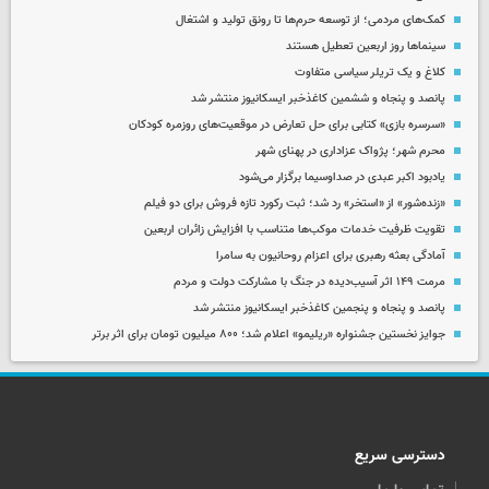
کمک‌های مردمی؛ از توسعه حرم‌ها تا رونق تولید و اشتغال
سینماها روز اربعین تعطیل هستند
کلاغ و یک تریلر سیاسی متفاوت
پانصد و پنجاه و ششمین کاغذخبر ایسکانیوز منتشر شد
«سرسره بازی» کتابی برای حل تعارض در موقعیت‌های روزمره کودکان
محرم شهر؛ پژواک عزاداری در پهنای شهر
یادبود اکبر عبدی در صداوسیما برگزار می‌شود
«زنده‌شور» از «استخر» رد شد؛ ثبت رکورد تازه فروش برای دو فیلم
تقویت ظرفیت خدمات موکب‌ها متناسب با افزایش زائران اربعین
آمادگی بعثه رهبری برای اعزام روحانیون به سامرا
مرمت ۱۴۹ اثر آسیب‌دیده در جنگ با مشارکت دولت و مردم
پانصد و پنجاه و پنجمین کاغذخبر ایسکانیوز منتشر شد
جوایز نخستین جشنواره «ریلیمو» اعلام شد؛ ۸۰۰ میلیون تومان برای اثر برتر
دسترسی سریع