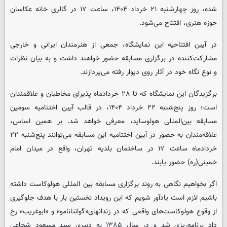
شده، روز چهارشنبه ۲۱ خرداد ۱۴۰۴، ساعت ۱۷ در گالری خانه عکاسان
حوزه هنری، افتتاح می‌شود.
در آیین افتتاحیه این نمایشگاه، جمعی از هنرمندان ایرانی و خارجی
مشارکت‌کننده در برگزاری مسابقه حضور خواهند داشت و به بیان نظرات
و نوع نگاه خود در آثار روی دیوار رفته می‌پردازند.
برگزیدگان این نمایشگاه که تا ۲۸ خردادماه پذیرای مخاطبان و علاقمندان
است؛ روز پنج‌شنبه ۲۲ خرداد ۱۴۰۴، در قالب آیین اختتامیه سومین
مسابقه بین‌المللی هولوساید، معرفی خواهد شد. بر همین اساس،
علاقه‌مندان به حضور در آیین اختتامیه این مسابقه می‌توانند پنج‌شنبه ۲۲
خردادماه ساعت ۱۷ در ساختمان بلدیه تهران، واقع در میدان امام
خمینی(ره) حضور یابند.
اگر بخواهیم نگاهی به روند برگزاری مسابقه بین المللی هولوکاست داشته
باشیم لازم است یادآور شویم که این رویداد نخستین بار با هدف جلوگیری
از وقوع هولوکاست‌های واقعی که در زندانهای«گوانتانامو» و «ابوغریب» رخ
داد برنامه‌ریزی شد و در سال ۱۳۸۵ به دبیری سید مسعود شجاعی