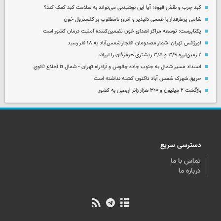
کبد چرب و نقش قهوه؛ آیا این نوشیدنی می‌تواند به سلامت کبد کمک کند؟
شامی پرطرفدار با طعمی دلپذیر و اثری نامطلوب بر کلسترول خون
یکتاپرست: توسعه مراکز اهدای خون تضمین‌کننده امنیت درمان کشور است
اورژانس تهران: شمار مصدومان انفجار شمس‌آباد به ۱۸ نفر رسید
۲ زمین‌لرزه ۳/۹ و ۳/۵ ریشتری هرمزگان را لرزاند
انسداد مسیر شمال به جنوب جاده چالوس و آزادراه تهران - شمال تا اطلاع ثانوی
حریق شهرک شمس آباد تاکنون کشته نداشته است
بازگشت ۲ میلیون و ۳۰۰ هزار زائر اربعین به کشور
دسترسی سریع
تماس با ما
درباره ما