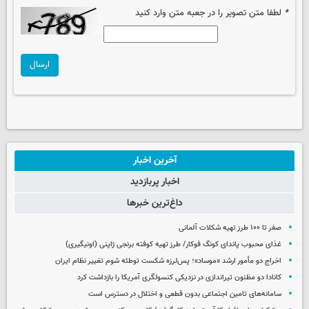
*
لطفا متن تصویر را در جعبه متن وارد کنید
ارسال
آخرین اخبار
اخبار پربازدید
داغ‌ترین خبرها
صفر تا ۱۰۰ طرز تهیه شکلات آلمانی
غذای محبوب پاندای کونگ فوکار/ طرز تهیه کوفته برنجی ژاپنی (اونیگیری)
اخراج دو مأمور ارشد «موساد»؛ پس‌لرزه شکست توطئه شوم تغییر نظام ایران
کانادا دو مظنون تیراندازی در نزدیکی کنسولگری آمریکا را بازداشت کرد
سامانه‌های تامین اجتماعی بدون قطعی و اختلال در دسترس است