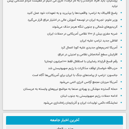
پزشکیان: باید افراد کارآمدتر را به کار گرفت/ کاری می کنیم در معیشت مردم مشکلی پیش
نیاید
پاسخ قالیباف به ترامپ: واقعیت‌ها را بپذیرید و به تعهدات خود عمل کنید
وزیر علوم: تجربه ایران در توسعه آموزش عالی در اختیار عراق قرار می‌گیرد
کریدورهای شمالی و جنوبی تنگه هرمز حذف می‌شوند
ضربه مغزی بیش از ۷۰۰ نظامی آمریکایی در حملات ایران
لفاظی جدید ترامپ علیه ایران
آمریکا تحریم‌های جدیدی علیه کوبا اعمال کرد
افزایش سطح آماده‌باش نظامی و امنیتی در عراق
رقم فسخ قرارداد رضاییان با استقلال فقط ۱۰۰میلیون تومان!
حزب‌الله خواستار توقف مذاکرات با رژیم صهیونیستی شد
جانسون: ترامپ از پیامدهای جنگ با ایران برای آمریکایی‌ها آگاه است
آمریکا میزبان مجمع آژانس انرژی اتمی می‌شود
حمله گسترده موشکی و پهپادی صنعا به مواضع نیروهای وابسته به عربستان
ادامه حملات رژیم صهیونیستی به جنوب لبنان
نمایشگاه دائمی تولیدات ایران و آذربایجان راه‌اندازی می‌شود
آخرین اخبار جامعه