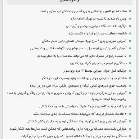
چندرسانه‌ای
سامانه‌های تامین اجتماعی بدون قطعی و اختلال در دسترس است
وزش باد شدید تا شنبه در تهران ادامه دارد
توقیف ۱۷۲ دستگاه خودروی لوکس و آپارتمان
شایعه «معافیت سربازان فراری» تکذیب شد
آموزش شیرینی پزی / طرز تهیه سوهان عسلی بدون شکر خانگی
آموزش آشپزی / طرز تهیه دال عدس بوشهری با گوشت قلقلی و تمرهندی
۷ اشتباه رایج در مصرف دارو که می‌تواند سلامتتان را به خطر بیندازد
دستگیری شوهر در ماجرای گم‌شدن یک زن
جزئیات قتل جوان تهرانی توسط ۳ مرد پژو سوار
هشدار جدید سازمان جهانی بهداشت درباره وضعیت ابولا در کنگو
وضعیت جوی مرزهای غربی ایران و شهرهای زیارتی عراق طی دو روز آینده
آموزش مجازی هرگز نمی‌تواند جایگزین آموزش حضوری شود/ بازدهی واقعی آموزش با تعدد
پیام‌رسان‌ها ایجاد نمی‌شود
جزئیات پرونده کلاهبرداری یک شرکت مهاجرتی با حدود ۳۰۰ شاکی
۴ علامت هشدار در پاها که می‌تواند نشانه مشکلات جدی سلامت باشد
آموزش شیرینی پزی / طرز تهیه دونات خانگی نرم و پف‌دار با روکش شکلاتی
عوارض بلندمدت مصرف بی‌رویه دارو؛ پیامدهایی که ممکن است سال‌ها بعد آشکار شوند
خستگی مداوم چه پیامی دارد؟ ۵ نشانه کمبود اکسیژن خون که باید جدی گرفت