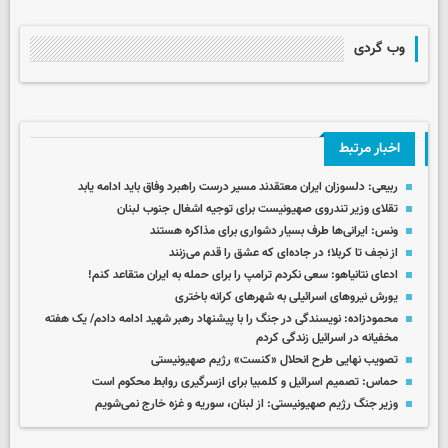
وب گردی
اخبار مرتبط
ربیعی: دلسوزان ایران معتقدند مسیر درست راهبرد وفاق باید ادامه یابد
تقلای وزیر تندروی صهیونیست برای توجیه اشغال جنوب لبنان
ونس: ایرانی‌ها طرف بسیار دشواری برای مذاکره هستند
از نجف تا کربلا؛ در جاده‌ای که عشق را قدم می‌زنند
ادعای نتانیاهو: سعی نکردم ترامپ را برای حمله به ایران متقاعد کنم!
یورش نیروهای اسرائیلی به شهرهای کرانه باختری
محمودزاده: نویسندگی در جنگ را با پیشنهاد رهبر شهید ادامه دادم/ یک هفته
مخفیانه در اسرائیل زندگی کردم
تصویب نهایی طرح انحلال «کنست» رژیم صهیونیستی
حماس: تصمیم اسرائیل و کلمبیا برای ازسرگیری روابط محکوم است
وزیر جنگ رژیم صهیونیستی: از لبنان، سوریه و غزه خارج نمی‌شویم