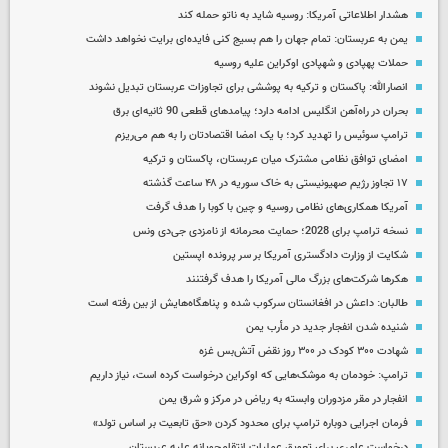
هشدار اطلاعاتی آمریکا: روسیه شاید به ناتو حمله کند
یمن به عربستان: تمام جهان را هم بسیج کنی فایده‌ای برایت نخواهد داشت
حملات پهپادی و شهپادی اوکراین علیه روسیه
انصارالله: پاکستان و ترکیه به پوششی برای تجاوزات عربستان تبدیل نشوند
بحران در راه‌آهن انگلیس ادامه دارد؛ پیامدهای قطعی 90 ثانیه‌ای برق
ترامپ سوئیس را تهدید کرد؛ با یک امضا اقتصادتان را به هم می‌ریزم
امضای توافق نظامی مشترک میان عربستان، پاکستان و ترکیه
۱۷ تجاوز رژیم صهیونیستی به خاک سوریه در ۴۸ ساعت گذشته
آمریکا همکاری‌های نظامی روسیه و چین با کوبا را هدف گرفت
نسخه ترامپ برای 2028؛ حمایت محرمانه از نامزدی جی‌دی ونس
شکایت از وزارت دادگستری آمریکا بر سر پرونده اپستین
هکرها شرکت‌های بزرگ مالی آمریکا را هدف گرفتنند
طالبان: داعش در افغانستان سرکوب شده و پناهگاه‌هایش از بین رفته است
شنیده شدن انفجار جدید در مأرب یمن
شهادت ۳۰۰ کودک در ۳۰۰ روز نقض آتش‌بس غزه
ترامپ: خودمان به موشک‌هایی که اوکراین درخواست کرده است، نیاز داریم
انفجار در مقر مزدوران وابسته به ریاض در مرکز و شرق یمن
فرمان اجرایی دوباره ترامپ برای محدود کردن «حق تابعیت بر اساس تولد»
درخواست عامری برای تعویق عملیات انتقام‌جویانه علیه عربستان