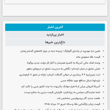
آخرین اخبار
اخبار پربازدید
داغ‌ترین خبرها
طنین «یا مهدی» در بلندای گاوازنگ؛ زمزمه ندبه در جوار لاله‌های گمنام زنجان
قیمت طلا صعودی ماند
وعده کمک مالی آمریکا به کلمبیا همزمان با آغاز کار دولت جدید بوگوتا
تجلی عشق در میان ازدحام؛ نگاهی به مدیریت عشق در حرم‌های مطهر
ثبت زمین‌لرزه ۴.۶ ریشتری در حوالی گلبافت کرمان؛ زلزله در عمق ۸ کیلومتری
بارسلونا دنبال مدافع مورد علاقه مسی
آمریکا فروش بیش از ۵ هزار موشک پاتریوت به چند کشور عربی را تائید کرد
نامه نمایندگان مجلس به پزشکیان: افزایش قیمت بنزین به صلاح نیست
مقصد جدید گلر پرسپولیسی مشخص شد
قیمت زمان بازگشایی طلا و سکه امروز ۱۷ مرداد ۱۴۰۵