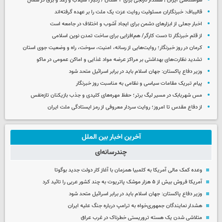
هواشناسی ایران | هشدار نارنجی برای ۴ استان / رگبار، سیلاب و رعد و برق در شمال
قالیباف: خبرنگاران مسئولیت روایت عزت یک ملت را بر عهده گرفته‌اند
اخبار جعلی از ابزارهای دشمن برای ایجاد آشوب و اختلاف در جامعه است
از قلم خبرنگار تا دست کارگر/ هم‌افزایی برای ساخت تمدن نوین اسلامی
کرمان در روز خبرنگار؛ روایت‌هایی از رسانه، امنیت، سوخت، راه و وضعیت جوی استان
تشدید نظارت‌های بهداشتی بر مراکز عرضه مواد غذایی و اماکن عمومی در ماکو
وزیر دفاع پاکستان: جهان اسلام باید در برابر اسرائیل متحد شود
پیام تبریک مقامات سیاسی و نظامی به مناسبت روز خبرنگار
مس شهربابک در مسیر لیگ برتر؛ حفظ مهره‌های کلیدی و جذب بازیکنان تازه‌نفس
از دفاع مقدس تا امروز؛ روایت سردار معروفی از رمز ایستادگی ملت ایران
آخرین اخبار بین الملل
چندرسانه‌ای
وعده کمک مالی آمریکا به کلمبیا همزمان با آغاز کار دولت جدید بوگوتا
آمریکا فروش بیش از ۵ هزار موشک پاتریوت به چند کشور عربی را تائید کرد
وزیر دفاع پاکستان: جهان اسلام باید در برابر اسرائیل متحد شود
هشدار نمایندگان جمهوری‌خواه به ترامپ درباره جنگ علیه ایران
متلاشی شدن یک هسته تروریستی خطرناک در غرب عراق