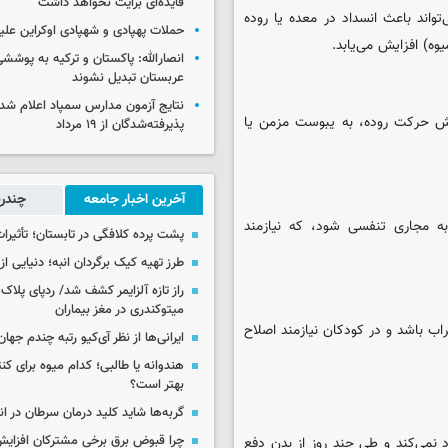
فایده‌ای برایت نخواهد داشت
واند باعث انسداد در معده یا روده
حملات پهپادی و شهپادی اوکراین علی
ه) افزایش می‌یابد.
انصارالله: پاکستان و ترکیه به پوششی
عربستان تبدیل نشوند
نتایج آزمون مدارس سمپاد اعلام شد/
هش حرکت روده، به یبوست مزمن یا
پذیرفته‌شدگان از ۱۹ مرداد
آخرین اخبار جامعه
چندرس
ه مجاری تنفسی شود، که نیازمند
پشت پرده کلافگی در تابستان؛ تأثیرات
طرز تهیه کیک برگردان انبه؛ دنیایی از
راز تازه آلزایمر کشف شد/ ردپای پلاک‌
میتوکندری در مغز بیماران
اب باشد و در کودکان نیازمند اصلاح
ایرانی‌ها از نظر آی‌کیو رتبه چندم جهان 
هندوانه یا طالبی؛ کدام‌ میوه برای ک
بهتر است؟
گربه‌ها شاید کلید درمان سرطان در ا
چرا قبوض برق برخی مشترکان افزایش 
نمی‌کند و طی چند روز از بدن دفع