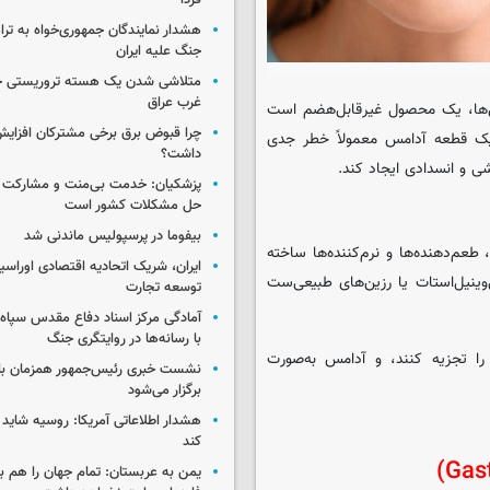
فردا
هشدار نمایندگان جمهوری‌خواه به ترا
جنگ علیه ایران
متلاشی شدن یک هسته تروریستی خ
غرب عراق
ی‌ها، یک محصول غیرقابل‌هضم است
چرا قبوض برق برخی مشترکان افزایش 
یک قطعه آدامس معمولاً خطر جدی
داشت؟
شی و انسدادی ایجاد کند.
پزشکیان: خدمت بی‌منت و مشارکت م
حل مشکلات کشور است
بیفوما در پرسپولیس ماندنی شد
ستیکی (gum base)، شیرین‌کننده‌ها، طعم‌دهنده‌ها و نرم‌کننده‌ها ساخته
ایران، شریک اتحادیه اقتصادی اوراسی
‌وینیل‌استات یا رزین‌های طبیعی‌ست
توسعه تجارت
آمادگی مرکز اسناد دفاع مقدس سپاه 
با رسانه‌ها در روایتگری جنگ
 را تجزیه کنند، و آدامس به‌صورت
نشست خبری رئیس‌جمهور همزمان با ر
برگزار می‌شود
هشدار اطلاعاتی آمریکا: روسیه شاید ب
کند
یمن به عربستان: تمام جهان را هم 