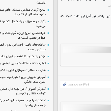
داشت؟
د.
نتایج آزمون مدارس سمپاد اعلام شد/
پذیرفته‌شدگان از ۱۹ مرداد
ند، و در سنین بالاتر نیز آموزش داده شوند که
رگبار و رعدوبرق در راه شمال کشور؛ ت
می‌شود
هواشناسی امروز ایران/ گردوخاک و
هوا در بعضی استان‌ها
سامانه‌های تامین اجتماعی بدون قطع
دسترس است
وزش باد شدید تا شنبه در تهران ادامه
توقیف ۱۷۲ دستگاه خودروی لوکس و آپارتمان
شایعه «معافیت سربازان فراری» تکذ
آموزش شیرینی پزی / طرز تهیه سوه
بدون شکر خانگی
آموزش آشپزی / طرز تهیه دال عدس 
گوشت قلقلی و تمرهندی
۷ اشتباه رایج در مصرف دارو که می‌ت
را به خطر بیندازد