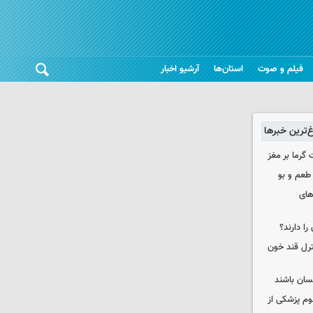
فیلم و صوت
استان‌ها
آرشیو اخبار
غ‌ترین خبرها
 گرما بر مغز
 طعم و بو
های
را دارند؟
نترل قند خون
نسان باشند
لوم پزشکی از