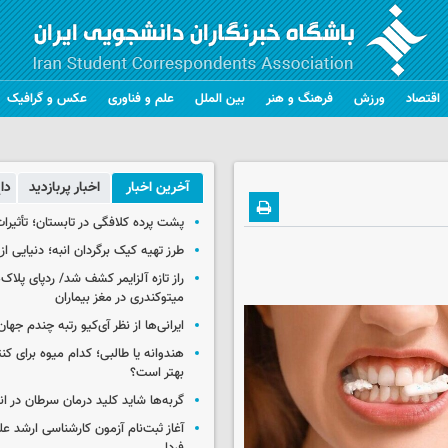
اقتصاد
ورزش
فرهنگ و هنر
بین الملل
علم و فناوری
عکس و گرافیک
آخرین اخبار
اخبار پربازدید
دا
پشت پرده کلافگی در تابستان؛ تأثیرات
طرز تهیه کیک برگردان انبه؛ دنیایی از
راز تازه آلزایمر کشف شد/ ردپای پلاک‌
میتوکندری در مغز بیماران
ایرانی‌ها از نظر آی‌کیو رتبه چندم جهان 
هندوانه یا طالبی؛ کدام‌ میوه برای ک
بهتر است؟
گربه‌ها شاید کلید درمان سرطان در ا
آغاز ثبت‌نام‌ آزمون کارشناسی ارشد ع