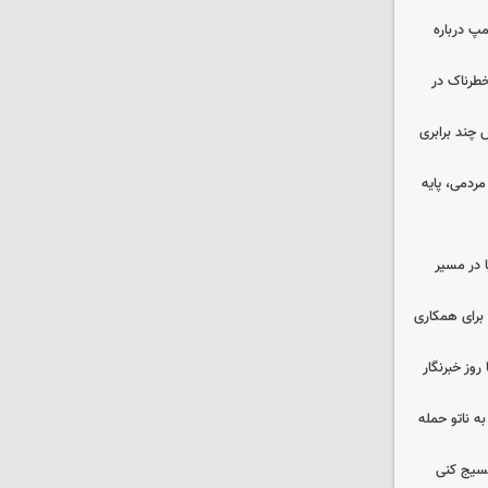
مپ درباره
طرناک در
چند برابری
ردمی، پایه
ا در مسیر
برای همکاری
وز خبرنگار
ه ناتو حمله
بسیج کنی