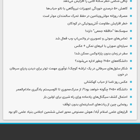
چاقی شکمی خطر سکته قلبی را افزایش می‌دهد
کاهش ۵۰ درصدی خوردگی تجهیزات نیروگاهی با نانو حباب‌ها
مصرف روزانه مولتی‌ویتامین در حفظ تحرک سالمندان موثر است
خطر افزایش مقاومت آنتی‌بیوتیکی در کودکان
سوسک‌ها "حافظه جمعی" دارند!
تماس‌های صوتی و تصویری در واتس‌اپ وب فعال شد
سیاره‌ای صورتی با ابرهای نمکی + عکس
سفر در زمان بدون پارادوکس ممکن شد!
دانشگاه‌های ۲۰۵۰ چطور اداره می‌شوند؟
شکار سلول‌های سرطانی در یک تراشه کوچک/ نوآوری مهمت تونر برای دیدن ردپای سرطان
در خون
عکس روز ناسا از حباب کهکشانی
دانشگاه ۲۰۵۰ چگونه خواهد بود؟/ از مدرک‌محوری تا اکوسیستم یادگیری مادام‌العمر
احتمال کشف سیگنال‌های پادماده ورای راه شیری برای اولین بار
رونمایی چین از ربات‌های انسان‌نمای بدون توقف
قرارهای علمی اسلام آباد/ هوش مصنوعی محور اصلی ششمین اجلاس بنیاد علمی اکو بود