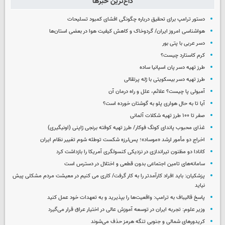
داغ‌ترین خبرها
دستور ترامپ برای تحقیق درباره چگونگی افشای کمبود تسلیحات
هواشناسی امروز ایران/ گردوخاک و کاهش کیفیت هوا در بعضی استان‌ها
دسر عربی با پتی بور
کرم کاستارد چیست؟
طرز تهیه دسر پان اسپانیا ساده
طرز تهیه دسر بیسکویتی با ژله پرتقالی
آمبولی پا چیست؟ علائم، علل و راه درمان آن
آیا تا به حال هواری پلو به گوشتان خورده است؟
صفر تا ۱۰۰ طرز تهیه شکلات آلمانی
غذای محبوب پاندای کونگ فوکار/ طرز تهیه کوفته برنجی ژاپنی (اونیگیری)
اخراج دو مأمور ارشد «موساد»؛ پس‌لرزه شکست توطئه شوم تغییر نظام ایران
کانادا دو مظنون تیراندازی در نزدیکی کنسولگری آمریکا را بازداشت کرد
سامانه‌های تامین اجتماعی بدون قطعی و اختلال در دسترس است
پزشکیان: باید افراد کارآمدتر را به کار گرفت/ کاری می کنیم در معیشت مردم مشکلی پیش
نیاید
پاسخ قالیباف به ترامپ: واقعیت‌ها را بپذیرید و به تعهدات خود عمل کنید
وزیر علوم: تجربه ایران در توسعه آموزش عالی در اختیار عراق قرار می‌گیرد
کریدورهای شمالی و جنوبی تنگه هرمز حذف می‌شوند