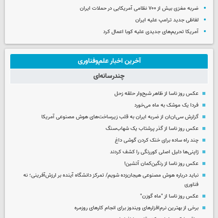
ضربه مغزی بیش از ۷۰۰ نظامی آمریکایی در حملات ایران
لفاظی جدید ترامپ علیه ایران
آمریکا تحریم‌های جدیدی علیه کوبا اعمال کرد
آخرین اخبار علم‌وفناوری
چندرسانه‌ای
عکس روز ناسا از ظاهر شبح‌وار حلقه زحل
فردا یک موشک به ماه می‌خورد
گزارش سی‌ان‌ان از ضربه ایران به قلب زیرساخت‌های هوش مصنوعی آمریکا
عکس روز ناسا از گذر پرشتاب یک شهاب‌سنگ
چند راه‌ ساده برای خنک کردن گوشی داغ
ژاپنی‌ها دلیل اصلی کوررنگی را کشف کردند
عکس روز ناسا از رنگین‌کمان آتشین!
نباید درباره هوش مصنوعی هیجان‌زده شویم/ تمرکز دانشگاه آینده بر ارزش‌آفرینی؛ نه
فناوری
عکس روز ناسا از "ماه گوزن"
برخی از بهترین نرم‌افزارهای ویندوز برای انجام کارهای روزمره