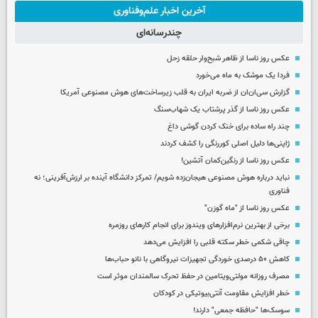
آخرین اخبار علم‌وفناوری
چندرسانه‌ای
عکس روز ناسا از ظاهر شبح‌وار حلقه زحل
فردا یک موشک به ماه می‌خورد
گزارش سی‌ان‌ان از ضربه ایران به قلب زیرساخت‌های هوش مصنوعی آمریکا
عکس روز ناسا از گذر پرشتاب یک شهاب‌سنگ
چند راه‌ ساده برای خنک کردن گوشی داغ
ژاپنی‌ها دلیل اصلی کوررنگی را کشف کردند
عکس روز ناسا از رنگین‌کمان آتشین!
نباید درباره هوش مصنوعی هیجان‌زده شویم/ تمرکز دانشگاه آینده بر ارزش‌آفرینی؛ نه
فناوری
عکس روز ناسا از "ماه گوزن"
برخی از بهترین نرم‌افزارهای ویندوز برای انجام کارهای روزمره
چاقی شکمی خطر سکته قلبی را افزایش می‌دهد
کاهش ۵۰ درصدی خوردگی تجهیزات نیروگاهی با نانو حباب‌ها
مصرف روزانه مولتی‌ویتامین در حفظ تحرک سالمندان موثر است
خطر افزایش مقاومت آنتی‌بیوتیکی در کودکان
سوسک‌ها "حافظه جمعی" دارند!