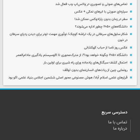
تماس‌های صوتی و تصویری در واتس‌اپ وب فعال شد
سیاره‌ای صورتی با ابرهای نمکی + عکس
سفر در زمان بدون پارادوکس ممکن شد!
دانشگاه‌های ۲۰۵۰ چطور اداره می‌شوند؟
شکار سلول‌های سرطانی در یک تراشه کوچک/ نوآوری مهمت تونر برای دیدن ردپای سرطان
در خون
عکس روز ناسا از حباب کهکشانی
دانشگاه ۲۰۵۰ چگونه خواهد بود؟/ از مدرک‌محوری تا اکوسیستم یادگیری مادام‌العمر
احتمال کشف سیگنال‌های پادماده ورای راه شیری برای اولین بار
رونمایی چین از ربات‌های انسان‌نمای بدون توقف
قرارهای علمی اسلام آباد/ هوش مصنوعی محور اصلی ششمین اجلاس بنیاد علمی اکو بود
دسترسی سریع
تماس با ما
درباره ما