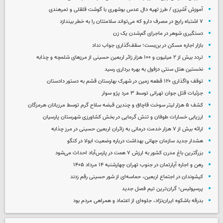
آموزش آشپزی / طرز تهیه دال عدس بوشهری با گوشت قلقلی و تمرهندی
۷ اشتباه رایج در مصرف دارو که می‌تواند سلامتتان را به خطر بیندازد
دستگیری شوهر در ماجرای گم‌شدن یک زن
بازار اجاره مسکن در بن‌بست؛ سقف‌گذاری جواب نداد
تردد بیش از ۲ میلیون و ۱۰۰ هزار زائر اربعین حسینی از مرزهای شلمچه و چذابه
نخستین هتل سنتی دزفول به بهره برداری رسید
توقف واگذاری ۱۲۰ قطعه زمین در شهرک بهارستان قشم به دستور دادستان
جزئیات قتل جوان تهرانی توسط ۳ مرد پژو سوار
کشف ۵ هزار لیتر سوخت قاچاق و چندین قبضه سلاح گرم توسط مرزبانان هرمزگان
ارزیابی خسارات طوفان و تنش گرمایی در بخش کشاورزی شهرستان پارسیان
ارائه بیش از ۷ هزار خدمت درمانی به زائران اربعین حسینی در مرز چذابه
هشدار جدید سازمان جهانی بهداشت درباره وضعیت ابولا در کنگو
بزرگترین باغ مدرن کشور به ارزش ۷ همت در پارس‌آباد احداث می‌شود
رهن و اجاره آپارتمان در جنوب تهران چهارشنبه ۱۴ مرداد ۱۴۰۵
کیشوندان در اجتماع اربعین، حماسه‌ای از شور حسینی رقم زدند
پرسپولیس؛ گران‌ترین تیم فصل جدید
بدرقه باشکوه ایران‌نژاد، جلوه‌ای از اعتماد و همراهی مردم بود