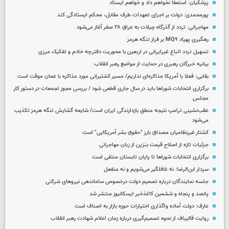
پزشکیان: استعفا نخواهم داد و خواهم ایستاد
پورمحمدی: دولت بر اجرای تعهدات طرف مقابل، محکم ایستادگی کند
مهاجرانی: تردد از گذرگاه چیلات به عراق ۲۸ صفر آغاز می‌شود
رهگیری پهپاد MQ۹ بر فراز تنگه هرمز
تسهیل تردد اتباع غیرایرانی در اربعین با محوریت دفترچه خادم و تفکیک مرزی
بیانیه خبرگان رهبری در حمایت از مواضع رهبر انقلاب
بقایی: فعلا با آمریکا مذاکره‌ای نداریم/ مسیر کشتیرانی مورد مذاکره با عمان موقت است
برگزاری انتخابات شوراها باید در سال جاری قطعی شود / بررسی مجوز تجمعات در دستور کار
مجلس
عقب‌نشینی ترامپ نتیجه منطق بازدارندگی ایران است/ شایعه گشایش تنگه هرمز تکذیب
می‌شود
کشتار غیرنظامیان مصداق بارز "حقوق بشر آمریکایی" است
جزئیات تازه از اصلاح قیمت بنزین از زبان مهاجرانی
برگزاری انتخابات شوراها تا پایان تابستان منتفی است
سردار ابن‌الرضا: نه غافلگیر می‌شویم و نه منفعل
جلسه نمایندگان درباره تصمیم دولت درخصوص ساماندهی نیروهای شرکتی
پانصد و پنجاه و ششمین کاغذخبر ایسکانیوز منتشر شد
عارف: دولت آماده واگذاری اختیارات حوزه بازار به اصناف است
روایت قالیباف از نحوه تصمیم‌گیری درباره زمان اعلام شهادت رهبر انقلاب