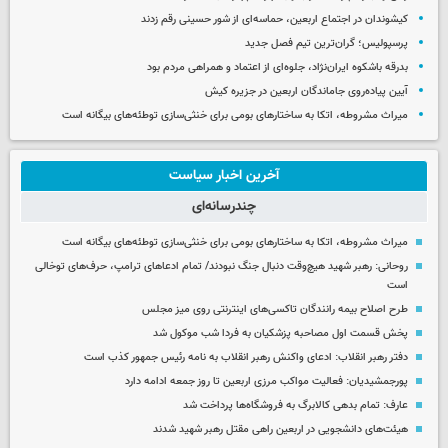
کیشوندان در اجتماع اربعین، حماسه‌ای از شور حسینی رقم زدند
پرسپولیس؛ گران‌ترین تیم فصل جدید
بدرقه باشکوه ایران‌نژاد، جلوه‌ای از اعتماد و همراهی مردم بود
آیین پیاده‌روی جاماندگان اربعین در جزیره کیش
میراث مشروطه، اتکا به ساختارهای بومی برای خنثی‌سازی توطئه‌های بیگانه است
آخرین اخبار سیاست
چندرسانه‌ای
میراث مشروطه، اتکا به ساختارهای بومی برای خنثی‌سازی توطئه‌های بیگانه است
روحانی: رهبر شهید هیچ‌وقت دنبال جنگ نبودند/ تمام ادعاهای ترامپ، حرف‌های توخالی
است
طرح اصلاح بیمه رانندگان تاکسی‌های اینترنتی روی میز مجلس
پخش قسمت اول مصاحبه پزشکیان به فردا شب موکول شد
دفتر رهبر انقلاب: ادعای واکنش رهبر انقلاب به نامه رئیس جمهور کذب است
پورجمشیدیان: فعالیت مواکب مرزی اربعین تا روز جمعه ادامه دارد
عارف: تمام بدهی کالابرگ به فروشگاه‌ها پرداخت شد
هیئت‌های دانشجویی در اربعین راهی مقتل رهبر شهید شدند