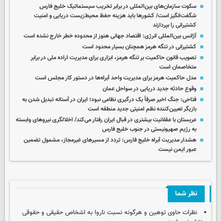
سکوت سازمان‌های بین‌المللی در برابر تخریب‌ سیستماتیک خلیج فارس
شگفت‌انگیز است/ کشورها باید هزینه‌ حفظ محیط‌زیست دریایی و امنیت
کشتیرانی را بپردازند
آژانس بین‌المللی انرژی: اقتصاد جهانی هنوز از محدوده خطر خارج نشده است
کشتیرانی در تنگه هرمز همچنان بسیار محدود است
تصویب قانون حاکمیت بر تنگه هرمز، ابزاری برای مدیریت اراده ملی در برابر
متخاصمان است
مدل حاکمیت هرمز برای مدیریت واحد آبراه‌ها در دستور کار مجلس است
وقوع حادثه جدید دریایی در سواحل عمان
فتاحی: جنگ اخیر صرفاً یک درگیری نظامی نبود؛ ایران در آستانه تبدیل شدن به
بازیگر تعیین‌کننده نظم امنیتی جدید منطقه است
عربستان با عقلانیت بیشتری در قبال ایران رفتار می‌کند/ اخلالگری نیروهای وابسته
به رژیم صهیونیستی در جنوب خلیج فارس
هشدار مدیریت آبراه خلیج فارس: تردد از مسیرهای غیرمجاز، مشمول تضمین
عبور ایمن نیست
نظر شما
نظرات حاوی توهین و هرگونه نسبت ناروا به اشخاص حقیقی و حقوقی