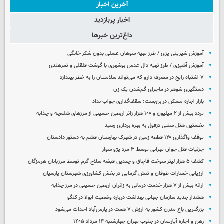
آخرین اخبار
اخبار پربازدید
داغ‌ترین خبرها
آموزش شیرینی پزی / طرز تهیه سوهان عسلی بدون شکر خانگی
آموزش آشپزی / طرز تهیه دال عدس بوشهری با گوشت قلقلی و تمرهندی
۷ اشتباه رایج در مصرف دارو که می‌تواند سلامتتان را به خطر بیندازد
دستگیری شوهر در ماجرای گم‌شدن یک زن
بازار اجاره مسکن در بن‌بست؛ سقف‌گذاری جواب نداد
تردد بیش از ۲ میلیون و ۱۰۰ هزار زائر اربعین حسینی از مرزهای شلمچه و چذابه
نخستین هتل سنتی دزفول به بهره برداری رسید
توقف واگذاری ۱۲۰ قطعه زمین در شهرک بهارستان قشم به دستور دادستان
جزئیات قتل جوان تهرانی توسط ۳ مرد پژو سوار
کشف ۵ هزار لیتر سوخت قاچاق و چندین قبضه سلاح گرم توسط مرزبانان هرمزگان
ارزیابی خسارات طوفان و تنش گرمایی در بخش کشاورزی شهرستان پارسیان
ارائه بیش از ۷ هزار خدمت درمانی به زائران اربعین حسینی در مرز چذابه
هشدار جدید سازمان جهانی بهداشت درباره وضعیت ابولا در کنگو
بزرگترین باغ مدرن کشور به ارزش ۷ همت در پارس‌آباد احداث می‌شود
رهن و اجاره آپارتمان در جنوب تهران چهارشنبه ۱۴ مرداد ۱۴۰۵