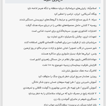
اسلام‌آباد: رایزنی‌های دیپلماتیک درباره منطقه و تنگه هرمز ادامه دارد
وبگاه آمریکایی: ایران، ترامپ را تحقیر کرد
سپاه: ۸ شرور مسلح شاخص و مرتبط با گروهک‌های تروریستی دستگیر شدند
روسیه ۲ کشتی حامل محموله‌های نظامی را در دریای سیاه هدف گرفت
اعتبارات کشاورزی مهریز، سرمایه‌گذاری برای امنیت غذایی است
تعهدات ارزی، چالش یک‌میلیارد دلاری تجارت یزد
مرزنشینان باید از ظرفیت مرز برای فعالیت اقتصادی قانونی استفاده کنند
شور حسینی در قاب تصویر/ تجلی عشق و ارادت مردم ماکو در روز اربعین
ونس: ایرانی‌ها طرف بسیار دشواری برای مذاکره هستند
جهاددانشگاهی بازوی مؤثر نظام در حل مسائل راهبردی کشور است
افزایش ظرفیت بیمارستان زینبیه خورموج به ۱۰۰ تخت
کالابرگ سه دهک مشمول شارز شد
رویترز: هشدار صریح ایران خطر شروع جنگ را متوقف کرد
آموزش شیرینی پزی / طرز تهیه سوهان عسلی بدون شکر خانگی
آموزش آشپزی / طرز تهیه دال عدس بوشهری با گوشت قلقلی و تمرهندی
۷ اشتباه رایج در مصرف دارو که می‌تواند سلامتتان را به خطر بیندازد
دستگیری شوهر در ماجرای گم‌شدن یک زن
بازار اجاره مسکن در بن‌بست؛ سقف‌گذاری جواب نداد