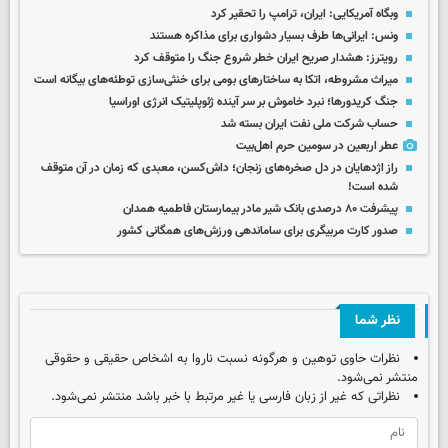
وبگاه آمریکایی: ایران، ترامپ را تحقیر کرد
ونس: ایرانی‌ها طرف بسیار دشواری برای مذاکره هستند
رویترز: هشدار صریح ایران خطر شروع جنگ را متوقف کرد
میراث مشروطه، اتکا به ساختارهای بومی برای خنثی‌سازی توطئه‌های بیگانه است
جنگ کریدورها؛ نبرد خاموش بر سر آینده ژئوپلیتیک انرژی اوراسیا
حساب‌ شرکت ملی نفت ایران بسته شد
عطر اربعین در سومین حرم اهل‌بیت
راز اژدهایان در دل صخره‌های زنجان؛ داش‌کسن، معبدی که زمان در آن متوقف
شده است!
پیشرفت ۸۰ درصدی بانک شیر مادر بیمارستان فاطمیه همدان
صدور کارت مربیگری برای ساماندهی ورزش‌های همگانی کشور
نظر شما
نظرات حاوی توهین و هرگونه نسبت ناروا به اشخاص حقیقی و حقوقی
منتشر نمی‌شود.
نظراتی که غیر از زبان فارسی یا غیر مرتبط با خبر باشد منتشر نمی‌شود.