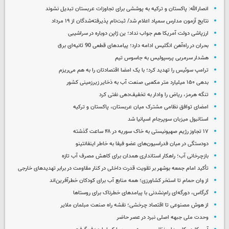
انصارالله: پاکستان و ترکیه به پوششی برای تجاوزات عربستان تبدیل نشوند
نتایج آزمون مدارس سمپاد اعلام شد/ ثبت‌نام پذیرفته‌شدگان از ۱۹ مرداد
ارزپاشی دولت آمریکا هم جواب نداد؛ ین ژاپن دوباره در سراشیبی
بحران در راه‌آهن انگلیس ادامه دارد؛ پیامدهای قطعی 90 ثانیه‌ای برق
هشدار سرمربی پرسپولیس به جاسوس تیم
ترامپ سوئیس را تهدید کرد؛ با یک امضا اقتصادتان را به هم می‌ریزم
بدهی ۱۵۰ میلیارد متر مکعبی صنعت آب به ذخایر زیرزمینی کشور
تنگه هرمز، ریاض را وادار به تخفیف‌دهی نفتی کرد
امضای توافق نظامی مشترک میان عربستان، پاکستان و ترکیه
استانبول میزبان سوپرجام اسپانیا شد
۱۷ تجاوز رژیم صهیونیستی به خاک سوریه در ۴۸ ساعت گذشته
دودستگی در میان فدراسیون‌های عضو فیفا به خاطر اینفانتینو
بازچرخانی آب؛ راهکار استانداری همدان برای کاهش مصرف آب تازه
تأکید امام جمعه بوشهر بر تقویت قدرت داخلی در کنار مقاومت در برابر تهدیدهای خارجی
از وان حمام تا استخر کشاورزی؛ همه منابع آب برای کودکان خطرآفرین‌اند
گرگاس، دورگه‌ای رام‌نشدنی با پیامدهای خطرناک برای روستاها
از هوش مصنوعی تا اقتصاد چرخشی؛ نقشه راه صنعت مبلمان ملایر
وحدت ملی جبهه اصلی نبرد در عصر حاضر