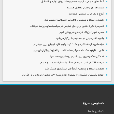
کمک‌های مردمی؛ از توسعه حرم‌ها تا رونق تولید و اشتغال
سینماها روز اربعین تعطیل هستند
کلاغ و یک تریلر سیاسی متفاوت
پانصد و پنجاه و ششمین کاغذخبر ایسکانیوز منتشر شد
«سرسره بازی» کتابی برای حل تعارض در موقعیت‌های روزمره کودکان
محرم شهر؛ پژواک عزاداری در پهنای شهر
یادبود اکبر عبدی در صداوسیما برگزار می‌شود
«زنده‌شور» از «استخر» رد شد؛ ثبت رکورد تازه فروش برای دو فیلم
تقویت ظرفیت خدمات موکب‌ها متناسب با افزایش زائران اربعین
آمادگی بعثه رهبری برای اعزام روحانیون به سامرا
مرمت ۱۴۹ اثر آسیب‌دیده در جنگ با مشارکت دولت و مردم
پانصد و پنجاه و پنجمین کاغذخبر ایسکانیوز منتشر شد
جوایز نخستین جشنواره «ریلیمو» اعلام شد؛ ۸۰۰ میلیون تومان برای اثر برتر
دسترسی سریع
تماس با ما