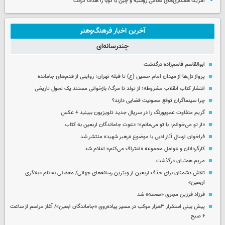
آمریکا همکاری‌های نظامی روسیه و چین با کوبا را هدف گرفت
آخرین اخبار فرهنگ‌وهنر
چندرسانه‌ای
ابوالقاسم قاسم‌زاده درگذشت
پرواز دل‌ها از میدان امام حسین (ع) تا قبله تهران؛ روایتی از قدم‌های جامانده
انتشار کتاب انقلاب مشروطه؛ از تولد تا مرگ/ بازخوانی مستند یک تحول تاریخی
چرا سینماگران توقع مصونیت قضایی دارند؟
گریم متفاوت عموپورنگ را در سریال جدید تلویزیون ببینید + عکس
«از تو می‌خوانم، با تو می‌مانم»؛ دعوت جاماندگان اربعین به کتاب
فراخوان ارسال آثار ادبی با موضوع «رهبر شهید» منتشر شد
کارگردانان و عوامل مجموعه «اعتراف می‌کنم» اعلام شد
مریم همتیان درگذشت
تلاش دشمنان برای حذف اربعین از ویترین رسانه‌های جهانی/ معضلی به نام «بلاگری
اربعین»
فرزاد فرزین مجری «صحنه» شد
پیش بینی استقرار ۳هزار موکب در مسیر پیاده‌روی «جاماندگان ابعین»/ آغاز مراسم از ساعت
۶ صبح