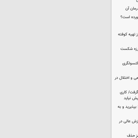
ی
رمان آن
خورده است؟
 تهیه کوفته
لرزه شکست
 کنسولگری
ی و اختلال در
 گرفت/ کاری
ش نیاید
بپذیرید و به
وزش عالی در
مز حذف