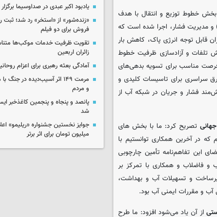
یادبود اکبر عبدی در صداوسیما برگزار
 بخش خطوط توزیع و انتقال با هدف
«زنده‌شور» از «استخر» رد شد؛ ثبت رک
و مدیریت فشار، اجرا شده است که
فروش برای دو فیلم
یزان قابل توجه انرژی پاک، کاهش بار
تقویت ظرفیت خدمات موکب‌ها متناس
زائران اربعین
هش تلفات و آزادسازی ظرفیت خطوط
و فرصت مناسب برای تسویه بدهی‌های
آمادگی بعثه رهبری برای اعزام روحانی
رق سراسری برای تاسیسات کلیدی و
مرمت ۱۴۹ اثر آسیب‌دیده در جنگ
و مردم
ش‌مند فشار و جریان در شبکه آب از
پانصد و پنجاه و پنجمین کاغذخبر ایس
شد
 جهانی
تصریح کرد: ما با بخش های
میلیون تومان برای اثر برتر
که در آخرین همکاری توانستیم با
ضای این تفاهم‌نامه تأمین چارچوبی
 و فاضلاب و همکاری با تمرکز بر
یرساخت و تسهیلات آب و بهداشت،
آب و مقررات ایمنی آب بود.
یستی
از آن یاد می‌شود افزود: ما طرح