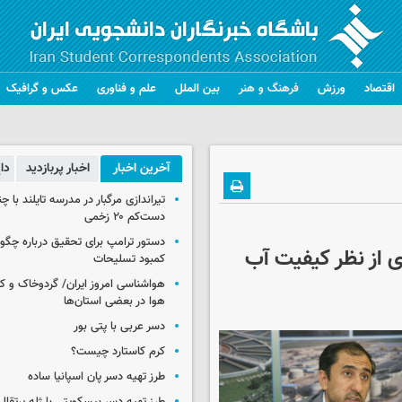
اقتصاد
ورزش
فرهنگ و هنر
بین الملل
علم و فناوری
عکس و گرافیک
آخرین اخبار
اخبار پربازدید
دا
تیراندازی مرگبار در مدرسه‌ تایلند با 
دست‌کم ۲۰ زخمی
دستور ترامپ برای تحقیق درباره چگو
 از نظر کیفیت آب
کمبود تسلیحات
هواشناسی امروز ایران/ گردوخاک و
هوا در بعضی استان‌ها
دسر عربی با پتی بور
کرم کاستارد چیست؟
طرز تهیه دسر پان اسپانیا ساده