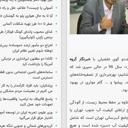
طرز تهیه دسر بیسکویتی با ژله پرتقال
آمبولی پا چیست؟ علائم، علل و راه د
آیا تا به حال هواری پلو به گوشتان 
صفر تا ۱۰۰ طرز تهیه شکلات آلمانی
غذای محبوب پاندای کونگ فوکار/ طرز
برنجی ژاپنی (اونیگیری)
اخراج دو مأمور ارشد «موساد»؛ پس‌
توطئه شوم تغییر نظام ایران
کانادا دو مظنون تیراندازی در نزدیکی
ت‌و گوی تفضیلی با
خبرنگار گروه
آمریکا را بازداشت کرد
، در خصوص فعالیت‌های این در سال 96 اظهار کرد: سال 96 در حالی سپری شد که
سامانه‌های تامین اجتماعی بدون قطع
یم؛ بهره‌برداری از تصفیه‌خانه‌های
دسترس است
 پیشوا و ... گام موثری در بهبود
پزشکیان: باید افراد کارآمدتر را به کار
ود.
می کنیم در معیشت مردم مشکلی پی
پاسخ قالیباف به ترامپ: واقعیت‌ها را 
لاوه بر حفظ محیط زیست، از آلودگی
تعهدات خود عمل کنید
 ارتقای کیفیت آب جنوب تهران یا
وزیر علوم: تجربه ایران در توسعه آم
جامع آب‌رسانی تهران است که شامل
اختیار عراق قرار می‌گیرد
ظر کیفیت آب «سبز» شده است و هیچ
کریدورهای شمالی و جنوبی تنگه هر