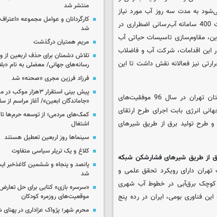
منتشر شد
‌شود به مدت سه روز آب مورد نیاز
کارگردانان و عوامل مجموعه «اعتراف 
شهروندان را تامین کنند و با توجه به برنامه‌ریزی صورت‌گرفته قرار است 400 سامانه آب‌رسانی اضطراری در
شد
 این، مقاوم‌سازی تاسیسات حیاتی آب
مریم همتیان درگذشت
ر این اقدامات، شرکت آب و فاضلاب
تلاش دشمنان برای حذف اربعین از وی
رتی نیز فعالانه نقش داشت تا این
رسانه‌های جهانی/ معضلی به نام «بلا
فرزاد فرزین مجری «صحنه» شد
پیش بینی استقرار ۳هزار مو
پرورش همچنین در پاسخ به این سوال که شرکت آب و فاضلاب استان تهران در سال 96 موفقیت‌های
«جاماندگان ابعین»/ آغاز مراسم از ساعت ۶
انی انرژی بابت اجرای طرح ارتقای
کمک‌های مردمی؛ از توسعه حرم‌ها تا 
 طرح تولید برق از طریق شیرهای
اشتغال
سینماها روز اربعین تعطیل هستند
کلاغ و یک تریلر سیاسی متفاوت
رق از طریق شیرهای فشارشکن شبکه
پانصد و پنجاه و ششمین کاغذخبر ایس
تهران دارای رویکرد تحقق علمی و
شد
ی کوچک برق‌آبی در خطوط آب شهری
«سرسره بازی» کتابی برای حل تعارض 
ین فناوری بومی، ایران در رده پنج
موقعیت‌های روزمره کودکان
محرم شهر؛ پژواک عزاداری در پهنای 