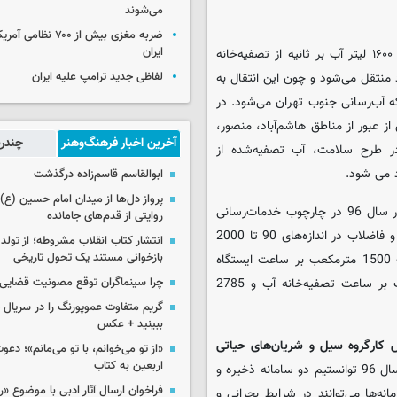
می‌شوند
ضربه مغزی بیش از ۷۰۰ 
ایران
پرورش ادامه داد: در بخش نخست طرح سلامت از شمال غرب تهران ۱۶۰۰ لیتر آب بر ثانیه از تصفیه‌خانه
لفاظی جدید ترامپ علیه ایران
باد منتقل می‌شود و چون این انتقال به
آب‌رسانی جنوب تهران می‌شود. در
د ۱۰۰۰ لیتر آب در ثانیه پس از عبور از مناطق هاشم‌آباد، منصور،
آخرین اخبار فرهنگ‌وهنر
چندرس
 این ترتیب در طرح سلامت، آب تصفیه‌شده از
ابوالقاسم قاسم‌زاده درگذشت
پرواز دل‌ها از میدان امام حسین (ع) ت
مدیرعامل شرکت آب و فاضلاب استان تهران تاکید کرد: این شرکت در سال 96 در چارچوب خدمات‌رسانی
روایتی از قدم‌های جامانده
بهینه به شهروندان اجرای 820 کیلومتر انواع خطوط انتقال و شبکه آب و فاضلاب در اندازه‌های 90 تا 2000
انتشار کتاب انقلاب مشروطه؛ از تولد 
بازخوانی مستند یک تحول تاریخی
میلی‌متر، احداث 54هزار مترمکعب مخزن ذخیره آب آشامیدنی، احداث 1500 مترمکعب بر ساعت ایستگاه
چرا سینماگران توقع مصونیت قضایی 
پمپاژ، حفر و تجهیز 60 حلقه چاه آب شرب، احداث 2124 مترمکعب بر ساعت تصفیه‌خانه آب و 2785
گریم متفاوت عموپورنگ را در سریال ج
ببینید + عکس
 کارگروه سیل و شریان‌های حیاتی
«از تو می‌خوانم، با تو می‌مانم»؛ دعو
اربعین به کتاب
چه اقداماتی در این حوزه انجام شده است؟ اظهار داشت: در سال 96 توانستیم دو سامانه ذخیره و
فراخوان ارسال آثار ادبی با موضوع «
نه‌ها می‌توانند در شرایط بحرانی و