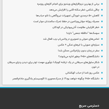
برخی از بهترین نرم‌افزارهای ویندوز برای انجام کارهای روزمره
چاقی شکمی خطر سکته قلبی را افزایش می‌دهد
کاهش ۵۰ درصدی خوردگی تجهیزات نیروگاهی با نانو حباب‌ها
مصرف روزانه مولتی‌ویتامین در حفظ تحرک سالمندان موثر است
خطر افزایش مقاومت آنتی‌بیوتیکی در کودکان
سوسک‌ها "حافظه جمعی" دارند!
تماس‌های صوتی و تصویری در واتس‌اپ وب فعال شد
سیاره‌ای صورتی با ابرهای نمکی + عکس
سفر در زمان بدون پارادوکس ممکن شد!
دانشگاه‌های ۲۰۵۰ چطور اداره می‌شوند؟
شکار سلول‌های سرطانی در یک تراشه کوچک/ نوآوری مهمت تونر برای دیدن ردپای سرطان
در خون
عکس روز ناسا از حباب کهکشانی
دانشگاه ۲۰۵۰ چگونه خواهد بود؟/ از مدرک‌محوری تا اکوسیستم یادگیری مادام‌العمر
دسترسی سریع