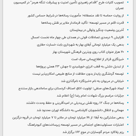
تصویب کلیات طرح "اقدام راهبردی تأمین امنیت و پیشرفت تنگه هرمز" در کمیسیون
عمران
از روایت حماسه تا نقد منصفانه؛ مأموریت رسانه‌ها در شرایط حساس کشور
قدرت قلم در مسیر توسعه؛ تأکید فرماندار ملایر بر نقش رسانه‌ها
آخرین وضعیت چنگیز وثوقی در بیمارستان
افزایش ۹ درصدی تصادفات فوتی در همدان طی چهار ماه نخست امسال
بدهی یک میلیارد تومانی آبفای بهار به شهرداری بابت خسارت حفاری
۲۰ هزار عنوان کتاب روی ویترین فرهنگی شهرستان بهار
خبرنگاری فراتر از اطلاع‌رسانی صرف است
از تبدیل دشتی به قطب انرژی خورشیدی تا جهش ۲۳ همتی پروژه‌ها
توسعه گردشگری پایدار بدون حفاظت از منابع طبیعی امکان‌پذیر نیست
خیابانی در مریوان به نام «خبرنگار» نام‌گذاری شد
ایجاد شهرک‌های صنفی؛ اولویت اتاق اصناف کردستان برای ساماندهی بازار سنندج
جزئیات مراسم بزرگ شهادت امام رضا (ع) اعلام شد
رسانه‌ها در جنگ ۱۲ روزه نقش بی‌بدیلی در امیدآفرینی و حفظ وحدت داشتند
مهمانی و انتقال دانشجویان کارشناسی به دانشگاه تهران محدود شد
بدهی مشترکین به آبفا؛ از ۶۸ میلیارد تومان در ملایر تا ۷ میلیارد تومان در قروه درگزین
اعتبارات مسئولیت‌های اجتماعی در مسیر توسعه زیرساخت‌های کبودراهنگ
رزم پلاکارد مردم گچساران در موج ۱۶۲ برگزار شد