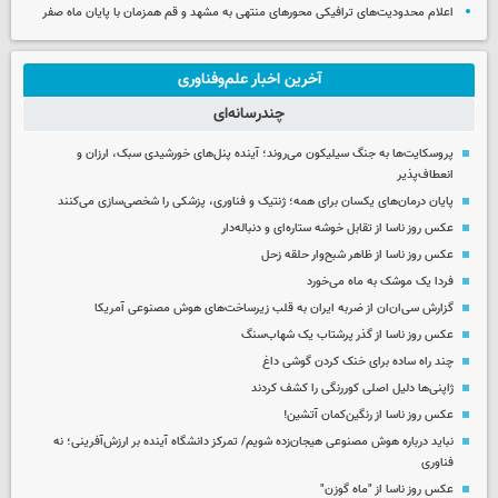
اعلام محدودیت‌های ترافیکی محورهای منتهی به مشهد و قم همزمان با پایان ماه صفر
آخرین اخبار علم‌وفناوری
چندرسانه‌ای
پروسکایت‌ها به جنگ سیلیکون می‌روند؛ آینده پنل‌های خورشیدی سبک، ارزان و
انعطاف‌پذیر
پایان درمان‌های یکسان برای همه؛ ژنتیک و فناوری، پزشکی را شخصی‌سازی می‌کنند
عکس روز ناسا از تقابل خوشه ستاره‌ای و دنباله‌دار
عکس روز ناسا از ظاهر شبح‌وار حلقه زحل
فردا یک موشک به ماه می‌خورد
گزارش سی‌ان‌ان از ضربه ایران به قلب زیرساخت‌های هوش مصنوعی آمریکا
عکس روز ناسا از گذر پرشتاب یک شهاب‌سنگ
چند راه‌ ساده برای خنک کردن گوشی داغ
ژاپنی‌ها دلیل اصلی کوررنگی را کشف کردند
عکس روز ناسا از رنگین‌کمان آتشین!
نباید درباره هوش مصنوعی هیجان‌زده شویم/ تمرکز دانشگاه آینده بر ارزش‌آفرینی؛ نه
فناوری
عکس روز ناسا از "ماه گوزن"