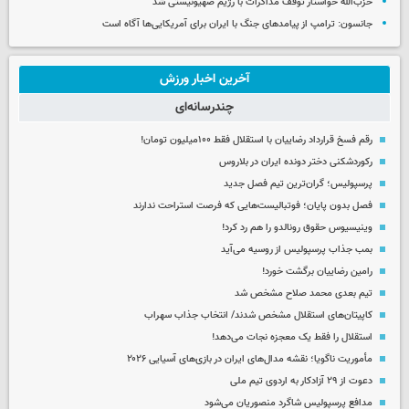
حزب‌الله خواستار توقف مذاکرات با رژیم صهیونیستی شد
جانسون: ترامپ از پیامدهای جنگ با ایران برای آمریکایی‌ها آگاه است
آخرین اخبار ورزش
چندرسانه‌ای
رقم فسخ قرارداد رضاییان با استقلال فقط ۱۰۰میلیون تومان!
رکوردشکنی دختر دونده ایران در بلاروس
پرسپولیس؛ گران‌ترین تیم فصل جدید
فصل بدون پایان؛ فوتبالیست‌هایی که فرصت استراحت ندارند
وینیسیوس حقوق رونالدو را هم رد کرد!
بمب جذاب پرسپولیس از روسیه می‌آید
رامین رضاییان برگشت خورد!
تیم بعدی محمد صلاح مشخص شد
کاپیتان‌های استقلال مشخص شدند/ انتخاب جذاب سهراب
استقلال را فقط یک معجزه نجات می‌دهد!
مأموریت ناگویا؛ نقشه مدال‌های ایران در بازی‌های آسیایی ۲۰۲۶
دعوت از ۲۹ آزادکار به اردوی تیم ملی
مدافع پرسپولیس شاگرد منصوریان می‌شود