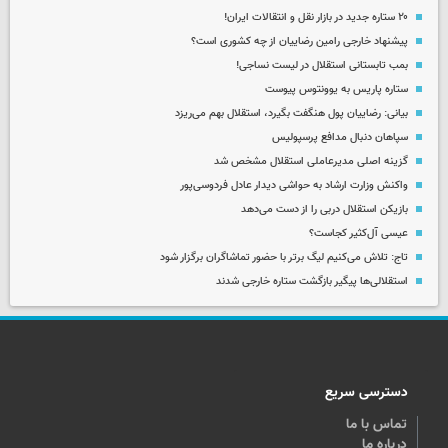
۲۰ ستاره جدید در بازار نقل و انتقالات ایران!
پیشنهاد خارجی رامین رضاییان از چه کشوری است؟
بمب تابستانی استقلال در لیست نساجی!
ستاره پاریس به یوونتوس پیوست
بیانی: رضاییان پول هنگفت بگیرد، استقلال بهم می‌ریزد
سپاهان دنبال مدافع پرسپولیس
گزینه اصلی مدیرعاملی استقلال مشخص شد
واکنش وزارت ارشاد به حواشی دیدار عادل فردوسی‌پور
بازیکن استقلال دربی را از دست می‌دهد
عیسی آل‌کثیر کجاست؟
تاج: تلاش می‌کنیم لیگ برتر با حضور تماشاگران برگزار شود
استقلالی‌ها پیگیر بازگشت ستاره خارجی شدند
دسترسی سریع
تماس با ما
درباره ما