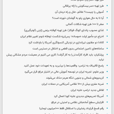
طرز تهیه دسر بیسکویتی با ژله پرتقالی
آمبولی پا چیست؟ علائم، علل و راه درمان آن
آیا تا به حال هواری پلو به گوشتان خورده است؟
صفر تا ۱۰۰ طرز تهیه شکلات آلمانی
غذای محبوب پاندای کونگ فوکار/ طرز تهیه کوفته برنجی ژاپنی (اونیگیری)
اخراج دو مأمور ارشد «موساد»؛ پس‌لرزه شکست توطئه شوم تغییر نظام ایران
کانادا دو مظنون تیراندازی در نزدیکی کنسولگری آمریکا را بازداشت کرد
سامانه‌های تامین اجتماعی بدون قطعی و اختلال در دسترس است
پزشکیان: باید افراد کارآمدتر را به کار گرفت/ کاری می کنیم در معیشت مردم مشکلی پیش
نیاید
پاسخ قالیباف به ترامپ: واقعیت‌ها را بپذیرید و به تعهدات خود عمل کنید
وزیر علوم: تجربه ایران در توسعه آموزش عالی در اختیار عراق قرار می‌گیرد
کریدورهای شمالی و جنوبی تنگه هرمز حذف می‌شوند
ضربه مغزی بیش از ۷۰۰ نظامی آمریکایی در حملات ایران
لفاظی جدید ترامپ علیه ایران
آمریکا تحریم‌های جدیدی علیه کوبا اعمال کرد
افزایش سطح آماده‌باش نظامی و امنیتی در عراق
رقم فسخ قرارداد رضاییان با استقلال فقط ۱۰۰میلیون تومان!