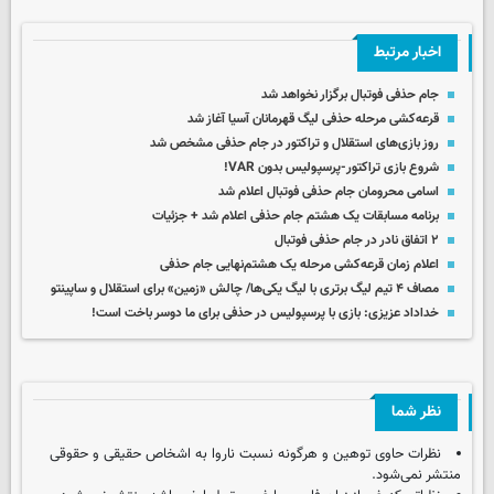
اخبار مرتبط
جام حذفی فوتبال برگزار نخواهد شد
قرعه‌کشی مرحله حذفی لیگ قهرمانان آسیا آغاز شد
روز بازی‌های استقلال و تراکتور در جام حذفی مشخص شد
شروع بازی تراکتور-پرسپولیس بدون VAR!
اسامی محرومان جام حذفی فوتبال اعلام شد
برنامه مسابقات یک‌ هشتم جام حذفی اعلام شد + جزئیات
۲ اتفاق نادر در جام حذفی فوتبال
اعلام زمان قرعه‌کشی مرحله یک هشتم‌نهایی جام حذفی
مصاف ۴ تیم لیگ برتری با لیگ یکی‌ها/ چالش «زمین» برای استقلال و ساپینتو
خداداد عزیزی: بازی با پرسپولیس در حذفی برای ما دوسر باخت است!
نظر شما
نظرات حاوی توهین و هرگونه نسبت ناروا به اشخاص حقیقی و حقوقی
منتشر نمی‌شود.