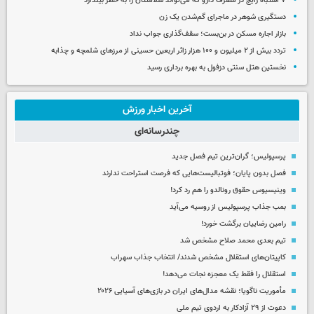
۷ اشتباه رایج در مصرف دارو که می‌تواند سلامتتان را به خطر بیندازد
دستگیری شوهر در ماجرای گم‌شدن یک زن
بازار اجاره مسکن در بن‌بست؛ سقف‌گذاری جواب نداد
تردد بیش از ۲ میلیون و ۱۰۰ هزار زائر اربعین حسینی از مرزهای شلمچه و چذابه
نخستین هتل سنتی دزفول به بهره برداری رسید
آخرین اخبار ورزش
چندرسانه‌ای
پرسپولیس؛ گران‌ترین تیم فصل جدید
فصل بدون پایان؛ فوتبالیست‌هایی که فرصت استراحت ندارند
وینیسیوس حقوق رونالدو را هم رد کرد!
بمب جذاب پرسپولیس از روسیه می‌آید
رامین رضاییان برگشت خورد!
تیم بعدی محمد صلاح مشخص شد
کاپیتان‌های استقلال مشخص شدند/ انتخاب جذاب سهراب
استقلال را فقط یک معجزه نجات می‌دهد!
مأموریت ناگویا؛ نقشه مدال‌های ایران در بازی‌های آسیایی ۲۰۲۶
دعوت از ۲۹ آزادکار به اردوی تیم ملی