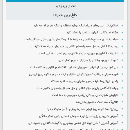
اخبار پربازدید
داغ‌ترین خبرها
اسلام‌آباد: رایزنی‌های دیپلماتیک درباره منطقه و تنگه هرمز ادامه دارد
وبگاه آمریکایی: ایران، ترامپ را تحقیر کرد
سپاه: ۸ شرور مسلح شاخص و مرتبط با گروهک‌های تروریستی دستگیر شدند
روسیه ۲ کشتی حامل محموله‌های نظامی را در دریای سیاه هدف گرفت
اعتبارات کشاورزی مهریز، سرمایه‌گذاری برای امنیت غذایی است
تعهدات ارزی، چالش یک‌میلیارد دلاری تجارت یزد
مرزنشینان باید از ظرفیت مرز برای فعالیت اقتصادی قانونی استفاده کنند
شور حسینی در قاب تصویر/ تجلی عشق و ارادت مردم ماکو در روز اربعین
ونس: ایرانی‌ها طرف بسیار دشواری برای مذاکره هستند
جهاددانشگاهی بازوی مؤثر نظام در حل مسائل راهبردی کشور است
افزایش ظرفیت بیمارستان زینبیه خورموج به ۱۰۰ تخت
کالابرگ سه دهک مشمول شارز شد
رویترز: هشدار صریح ایران خطر شروع جنگ را متوقف کرد
آموزش شیرینی پزی / طرز تهیه سوهان عسلی بدون شکر خانگی
آموزش آشپزی / طرز تهیه دال عدس بوشهری با گوشت قلقلی و تمرهندی