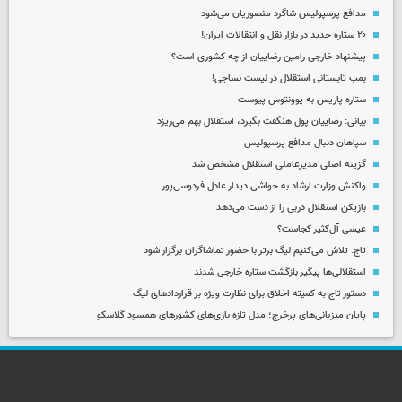
مدافع پرسپولیس شاگرد منصوریان می‌شود
۲۰ ستاره جدید در بازار نقل و انتقالات ایران!
پیشنهاد خارجی رامین رضاییان از چه کشوری است؟
بمب تابستانی استقلال در لیست نساجی!
ستاره پاریس به یوونتوس پیوست
بیانی: رضاییان پول هنگفت بگیرد، استقلال بهم می‌ریزد
سپاهان دنبال مدافع پرسپولیس
گزینه اصلی مدیرعاملی استقلال مشخص شد
واکنش وزارت ارشاد به حواشی دیدار عادل فردوسی‌پور
بازیکن استقلال دربی را از دست می‌دهد
عیسی آل‌کثیر کجاست؟
تاج: تلاش می‌کنیم لیگ برتر با حضور تماشاگران برگزار شود
استقلالی‌ها پیگیر بازگشت ستاره خارجی شدند
دستور تاج به کمیته اخلاق برای نظارت ویژه بر قراردادهای لیگ
پایان میزبانی‌های پرخرج؛ مدل تازه بازی‌های کشورهای همسود گلاسکو