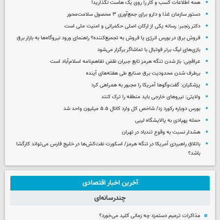
همه اطلاعات کسب‌ و کار را روی یک هاست نگذارید!
دستور سازمان غذا و دارو برای جمع‌آوری ۳ محصول سلامت‌محور
دکتر رنجبر: رسانه یکی از ارکان اصلی حکمرانی و امنیت ملی است
فروش برق در بورس انرژی یا فروش به تجمیع‌کننده؟ راهنمای ورود نیروگاه‌ها به بازار برق
بازی‌های لیگ برتر فوتبال با تماشاگر برگزار می‌شود
عراقچی: باز شدن تنگه هرمز تابع جبران نقض تفاهم‌نامه اسلام‌آباد است
برطرف شدن محدودیت‌ برق صنایع طی هفته‌های آینده
پزشکیان: گفت‌وگوها آمریکا را مجبور به همراهی کرد
ولایتی: نیروهای خارجی باید منطقه را ترک کنند
بورس دوباره رکورد زد/ شاخص کل وارد کانال ۵.۵ میلیون واحد شد
حمله پهپادی به پالایشگاه لیبی
هشدار نسبت به وقوع تندباد در تهران
باتلاق راهبردی آمریکا در تنگه هرمز/ اسکورت نفت‌کش‌ها در خلیج فارس می‌تواند کارگشا
باشد؟
آخرین اخبار اقتصادی
چندرسانه‌ای
مذاکرات ترمیم دستمزد چه زمانی کلید می‌خورد؟