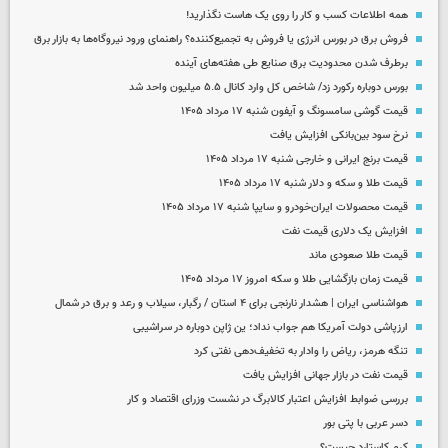
همه اطلاعات کسب‌ و کار را روی یک هاست نگذارید!
فروش برق در بورس انرژی یا فروش به تجمیع‌کننده؟ راهنمای ورود نیروگاه‌ها به بازار برق
برطرف شدن محدودیت‌ برق صنایع طی هفته‌های آینده
بورس دوباره رکورد زد/ شاخص کل وارد کانال ۵.۵ میلیون واحد شد
قیمت گوشی سامسونگ و آیفون شنبه ۱۷ مرداد ۱۴۰۵
نرخ سود بین‌بانکی افزایش یافت
قیمت برنج ایرانی و خارجی شنبه ۱۷ مرداد ۱۴۰۵
قیمت طلا و سکه و دلار شنبه ۱۷ مرداد ۱۴۰۵
قیمت محصولات ایران‌خودرو و سایپا شنبه ۱۷ مرداد ۱۴۰۵
افزایش یک دلاری قیمت نفت
قیمت طلا صعودی ماند
قیمت زمان بازگشایی طلا و سکه امروز ۱۷ مرداد ۱۴۰۵
هواشناسی ایران | هشدار نارنجی برای ۴ استان / رگبار، سیلاب و رعد و برق در شمال
ارزپاشی دولت آمریکا هم جواب نداد؛ ین ژاپن دوباره در سراشیبی
تنگه هرمز، ریاض را وادار به تخفیف‌دهی نفتی کرد
قیمت نفت در بازار جهانی افزایش یافت
بررسی ضوابط افزایش اعتبار کالابرگ در نشست وزرای اقتصاد و کار
دسر عربی با پتی بور
کرم کاستارد چیست؟