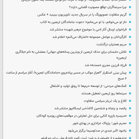
چرا سینماگران توقع مصونیت قضایی دارند؟
گریم متفاوت عموپورنگ را در سریال جدید تلویزیون ببینید + عکس
«از تو می‌خوانم، با تو می‌مانم»؛ دعوت جاماندگان اربعین به کتاب
فراخوان ارسال آثار ادبی با موضوع «رهبر شهید» منتشر شد
کارگردانان و عوامل مجموعه «اعتراف می‌کنم» اعلام شد
مریم همتیان درگذشت
تلاش دشمنان برای حذف اربعین از ویترین رسانه‌های جهانی/ معضلی به نام «بلاگری
اربعین»
فرزاد فرزین مجری «صحنه» شد
پیش بینی استقرار ۳هزار موکب در مسیر پیاده‌روی «جاماندگان ابعین»/ آغاز مراسم از ساعت
۶ صبح
کمک‌های مردمی؛ از توسعه حرم‌ها تا رونق تولید و اشتغال
سینماها روز اربعین تعطیل هستند
کلاغ و یک تریلر سیاسی متفاوت
پانصد و پنجاه و ششمین کاغذخبر ایسکانیوز منتشر شد
«سرسره بازی» کتابی برای حل تعارض در موقعیت‌های روزمره کودکان
محرم شهر؛ پژواک عزاداری در پهنای شهر
یادبود اکبر عبدی در صداوسیما برگزار می‌شود
«زنده‌شور» از «استخر» رد شد؛ ثبت رکورد تازه فروش برای دو فیلم