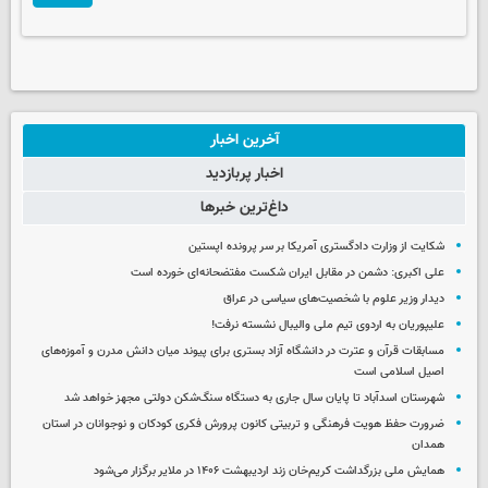
آخرین اخبار
اخبار پربازدید
داغ‌ترین خبرها
شکایت از وزارت دادگستری آمریکا بر سر پرونده اپستین
علی اکبری: دشمن در مقابل ایران شکست مفتضحانه‌ای خورده است
دیدار وزیر علوم با شخصیت‌های سیاسی در عراق
علیپوریان به اردوی تیم ملی والیبال نشسته نرفت!
مسابقات قرآن و عترت در دانشگاه آزاد بستری برای پیوند میان دانش مدرن و آموزه‌های
اصیل اسلامی است
شهرستان اسدآباد تا پایان سال جاری به دستگاه سنگ‌شکن دولتی مجهز خواهد شد
ضرورت حفظ هویت فرهنگی و تربیتی کانون پرورش فکری کودکان و نوجوانان در استان
همدان
همایش ملی بزرگداشت کریم‌خان زند اردیبهشت ۱۴۰۶ در ملایر برگزار می‌شود