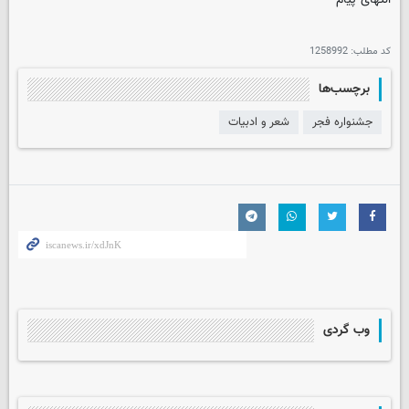
کد مطلب:
1258992
برچسب‌ها
جشنواره فجر
شعر و ادبیات
وب گردی