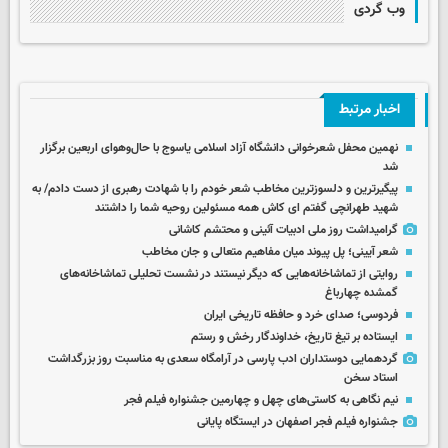
وب گردی
اخبار مرتبط
نهمین محفل شعرخوانی دانشگاه آزاد اسلامی یاسوج با حال‌وهوای اربعین برگزار
شد
پیگیرترین و دلسوزترین مخاطب شعر خودم را با شهادت رهبری از دست دادم/ به
شهید طهرانچی گفتم ای کاش همه مسئولین روحیه شما را داشتند
گرامیداشت روز ملی ادبیات آئینی و محتشم کاشانی
شعر آیینی؛ پل پیوند میان مفاهیم متعالی و جان مخاطب
روایتی از تماشاخانه‌هایی که دیگر نیستند در نشست تحلیلی تماشاخانه‌های
گمشده چهارباغ
فردوسی؛ صدای خرد و حافظه تاریخی ایران
ایستاده بر تیغ تاریخ، خداوندگار رخش و رستم
گردهمایی دوستداران ادب پارسی در آرامگاه سعدی به مناسبت روز بزرگداشت
استاد سخن
نیم نگاهی به کاستی‌های چهل و چهارمین جشنواره فیلم فجر
جشنواره فیلم فجر اصفهان در ایستگاه پایانی