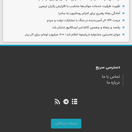
تقویت ظرفیت خدمات موکب‌ها متناسب با افزایش زائران اربعین
آمادگی بعثه رهبری برای اعزام روحانیون به سامرا
مرمت ۱۴۹ اثر آسیب‌دیده در جنگ با مشارکت دولت و مردم
پانصد و پنجاه و پنجمین کاغذخبر ایسکانیوز منتشر شد
جوایز نخستین جشنواره «ریلیمو» اعلام شد؛ ۸۰۰ میلیون تومان برای اثر برتر
دسترسی سریع
تماس با ما
درباره ما
نسخه دسکتاپ