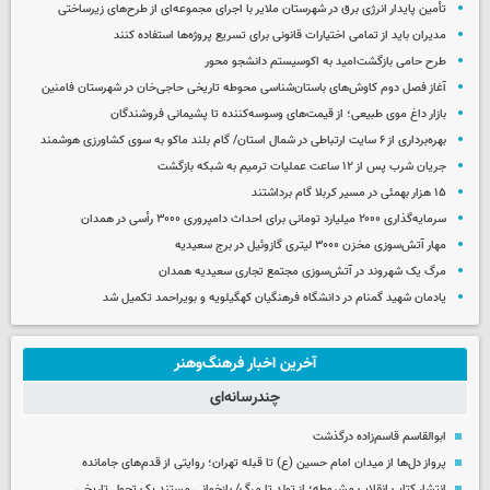
تأمین پایدار انرژی برق در شهرستان ملایر با اجرای مجموعه‌ای از طرح‌های زیرساختی
مدیران باید از تمامی اختیارات قانونی برای تسریع پروژه‌ها استفاده کنند
طرح حامی بازگشت‌امید به اکوسیستم دانشجو محور
آغاز فصل دوم کاوش‌های باستان‌شناسی محوطه تاریخی حاجی‌خان در شهرستان فامنین
بازار داغ موی طبیعی؛ از قیمت‌های وسوسه‌کننده تا پشیمانی فروشندگان
بهره‌برداری از ۶ سایت ارتباطی در شمال استان/ گام بلند ماکو به سوی کشاورزی هوشمند
جریان شرب پس از ۱۲ ساعت عملیات ترمیم به شبکه بازگشت
۱۵ هزار بهمئی در مسیر کربلا گام برداشتند
سرمایه‌گذاری ۲۰۰۰ میلیارد تومانی برای احداث دامپروری ۳۰۰۰ رأسی در همدان
مهار آتش‌سوزی مخزن ۳۰۰۰ لیتری گازوئیل در برج سعیدیه
مرگ یک شهروند در آتش‌سوزی مجتمع تجاری سعیدیه همدان
یادمان شهید گمنام در دانشگاه فرهنگیان کهگیلویه و بویراحمد تکمیل شد
آخرین اخبار فرهنگ‌وهنر
چندرسانه‌ای
ابوالقاسم قاسم‌زاده درگذشت
پرواز دل‌ها از میدان امام حسین (ع) تا قبله تهران؛ روایتی از قدم‌های جامانده
انتشار کتاب انقلاب مشروطه؛ از تولد تا مرگ/ بازخوانی مستند یک تحول تاریخی