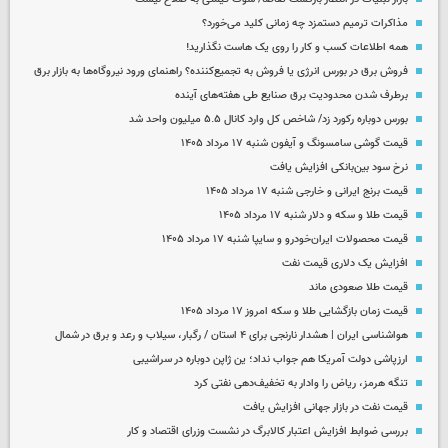
مذاکرات ترمیم دستمزد چه زمانی کلید می‌خورد؟
همه اطلاعات کسب‌ و کار را روی یک هاست نگذارید!
فروش برق در بورس انرژی یا فروش به تجمیع‌کننده؟ راهنمای ورود نیروگاه‌ها به بازار برق
برطرف شدن محدودیت‌ برق صنایع طی هفته‌های آینده
بورس دوباره رکورد زد/ شاخص کل وارد کانال ۵.۵ میلیون واحد شد
قیمت گوشی سامسونگ و آیفون شنبه ۱۷ مرداد ۱۴۰۵
نرخ سود بین‌بانکی افزایش یافت
قیمت برنج ایرانی و خارجی شنبه ۱۷ مرداد ۱۴۰۵
قیمت طلا و سکه و دلار شنبه ۱۷ مرداد ۱۴۰۵
قیمت محصولات ایران‌خودرو و سایپا شنبه ۱۷ مرداد ۱۴۰۵
افزایش یک دلاری قیمت نفت
قیمت طلا صعودی ماند
قیمت زمان بازگشایی طلا و سکه امروز ۱۷ مرداد ۱۴۰۵
هواشناسی ایران | هشدار نارنجی برای ۴ استان / رگبار، سیلاب و رعد و برق در شمال
ارزپاشی دولت آمریکا هم جواب نداد؛ ین ژاپن دوباره در سراشیبی
تنگه هرمز، ریاض را وادار به تخفیف‌دهی نفتی کرد
قیمت نفت در بازار جهانی افزایش یافت
بررسی ضوابط افزایش اعتبار کالابرگ در نشست وزرای اقتصاد و کار