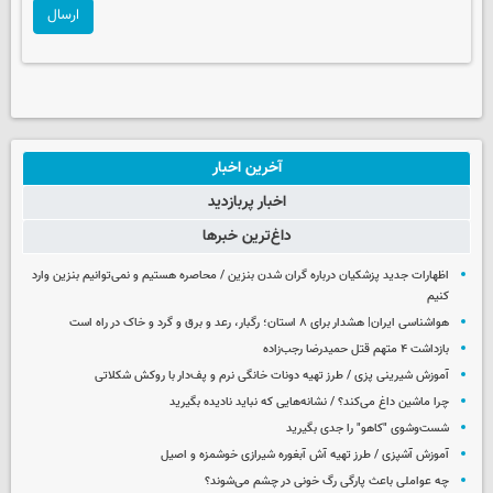
ارسال
آخرین اخبار
اخبار پربازدید
داغ‌ترین خبرها
اظهارات جدید پزشکیان درباره گران شدن بنزین / محاصره هستیم و نمی‌توانیم بنزین وارد
کنیم
هواشناسی ایران| هشدار برای ۸ استان؛ رگبار، رعد و برق و گرد و خاک در راه است
بازداشت ۴ متهم قتل حمیدرضا رجب‌زاده
آموزش شیرینی پزی / طرز تهیه دونات خانگی نرم و پف‌دار با روکش شکلاتی
چرا ماشین داغ می‌کند؟ / نشانه‌هایی که نباید نادیده بگیرید
شست‌وشوی "کاهو" را جدی بگیرید
آموزش آشپزی / طرز تهیه آش آبغوره شیرازی خوشمزه و اصیل
چه عواملی باعث پارگی رگ خونی در چشم می‌شوند؟