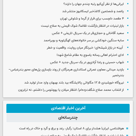
ایرانی‌ها از نظر آی‌کیو رتبه چندم جهان را دارند؟
پانصد و شصتمین کاغذخبر ایسکانیوز منتشر شد
۴ مقصد دلچسب برای فرار از گرما و شلوغی تهران
بازار لبنیات در انتظار بازگشت تقاضا/ شوک قیمتی به صلاح نیست
سعید آقاخانی و حجازی‌فر در یک سریال تاریخی + عکس
سایه سنگین خودکشی بر سر خانواده‌های کهگیلویه و بویراحمد
آیینه در بازار شیشه‌ای؛ خبرنگار میان روایت، واقعیت و خطر
ادای احترام اهالی رسانه یاسوج به مقام شامخ شهدا
شهاب حسینی و رعنا آزادی‌ور در یک سریال جدید + عکس
بازدید میدانی معاون عمرانی استانداری هرمزگان از روند بازسازی پل‌های محور بندرعباس–
بندرخمیر
نیروگاه خورشیدی ۱۲.۵ مگاواتی پالایشگاه بید بلند بهبهان وارد مدار تولید شد
از انتخاب محمد صلاح شگفت‌زده‌ام/ انتظار میلان یا یوونتوس را داشتم، نه ترابزون
آخرین اخبار اقتصادی
چندرسانه‌ای
هواشناسی ایران| هشدار برای ۸ استان؛ رگبار، رعد و برق و گرد و خاک در راه است
بازار لبنیات در انتظار بازگشت تقاضا/ شوک قیمتی به صلاح نیست