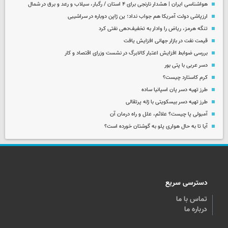
هواشناسی ایران | هشدار نارنجی برای ۴ استان / رگبار، سیلاب و رعد و برق در شمال
ارزپاشی دولت آمریکا هم جواب نداد؛ ین ژاپن دوباره در سراشیبی
تنگه هرمز، ریاض را وادار به تخفیف‌دهی نفتی کرد
قیمت نفت در بازار جهانی افزایش یافت
بررسی ضوابط افزایش اعتبار کالابرگ در نشست وزرای اقتصاد و کار
دسر عربی با پتی بور
کرم کاستارد چیست؟
طرز تهیه دسر پان اسپانیا ساده
طرز تهیه دسر بیسکویتی با ژله پرتقالی
آمبولی پا چیست؟ علائم، علل و راه درمان آن
آیا تا به حال هواری پلو به گوشتان خورده است؟
دسترسی سریع
تماس با ما
درباره ما