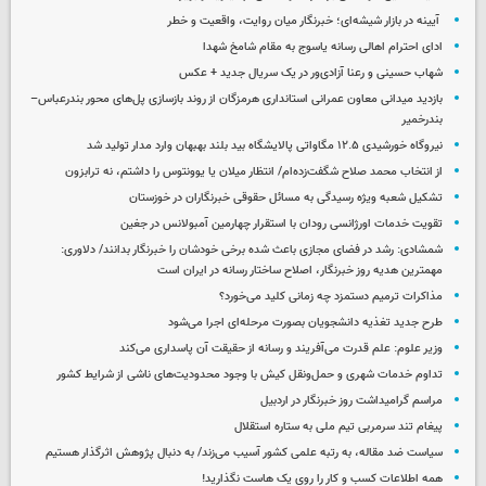
آیینه در بازار شیشه‌ای؛ خبرنگار میان روایت، واقعیت و خطر
ادای احترام اهالی رسانه یاسوج به مقام شامخ شهدا
شهاب حسینی و رعنا آزادی‌ور در یک سریال جدید + عکس
بازدید میدانی معاون عمرانی استانداری هرمزگان از روند بازسازی پل‌های محور بندرعباس–
بندرخمیر
نیروگاه خورشیدی ۱۲.۵ مگاواتی پالایشگاه بید بلند بهبهان وارد مدار تولید شد
از انتخاب محمد صلاح شگفت‌زده‌ام/ انتظار میلان یا یوونتوس را داشتم، نه ترابزون
تشکیل شعبه ویژه رسیدگی به مسائل حقوقی خبرنگاران در خوزستان
تقویت خدمات اورژانسی رودان با استقرار چهارمین آمبولانس در جغین
شمشادی: رشد در فضای مجازی باعث شده برخی خودشان را خبرنگار بدانند/ دلاوری:
مهمترین هدیه‌ روز خبرنگار، اصلاح ساختار رسانه در ایران است
مذاکرات ترمیم دستمزد چه زمانی کلید می‌خورد؟
طرح جدید تغذیه دانشجویان بصورت مرحله‌ای اجرا می‌شود
وزیر علوم: علم قدرت می‌آفریند و رسانه از حقیقت آن پاسداری می‌کند
تداوم خدمات شهری و حمل‌ونقل کیش با وجود محدودیت‌های ناشی از شرایط کشور
مراسم گرامیداشت روز خبرنگار در اردبیل
پیغام تند سرمربی تیم ملی به ستاره استقلال
سیاست ضد مقاله، به رتبه علمی کشور آسیب می‌زند/ به دنبال پژوهش اثرگذار هستیم
همه اطلاعات کسب‌ و کار را روی یک هاست نگذارید!