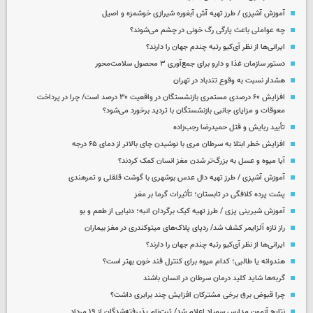
آموزش آشپزی / طرز تهیه آش آبغوره شیرازی خوشمزه و اصیل
چه عواملی باعث پارگی رگ خونی در چشم می‌شوند؟
ایرانی‌ها از نظر آی‌کیو رتبه چندم جهان را دارند؟
دستور سازمان غذا و دارو برای جمع‌آوری ۳ محصول سلامت‌محور
هشدار نسبت به وقوع تندباد در تهران
افزایش ۶۰ درصدی مستمری‌ بازنشستگان در واقعیت ۳۰ درصد است/ چرا در پرداخت
معوقات و مزایای جانبی بازنشستگان با تردید برخورد می‌شود؟
تأیید ربایش و قتل حمیدرضا رجب‌زاده
افزایش خطر ابتلا به سرطان مری با نوشیدن چای بالاتر از دمای ۶۵ درجه
آیا میوه و عسل به بزرگ‌تر شدن مغز انسان کمک کردند؟
آموزش آشپزی / طرز تهیه دال عدس بوشهری با گوشت قلقلی و تمرهندی
پشت پرده کلافگی در تابستان؛ تأثیرات گرما بر مغز
آموزش شیرینی پزی / طرز تهیه کیک برگردان انبه؛ دنیایی از طعم و بو
راز تازه آلزایمر کشف شد/ ردپای پلاک‌های میتوکندری در مغز بیماران
ایرانی‌ها از نظر آی‌کیو رتبه چندم جهان را دارند؟
هندوانه یا طالبی؛ کدام‌ میوه برای کنترل قند خون بهتر است؟
گربه‌ها شاید کلید درمان سرطان در انسان باشند
چرا قبوض برق برخی مشترکان افزایش چند برابری داشت؟
نتایج آزمون مدارس سمپاد اعلام شد/ ثبت‌نام پذیرفته‌شدگان از ۱۹ مرداد