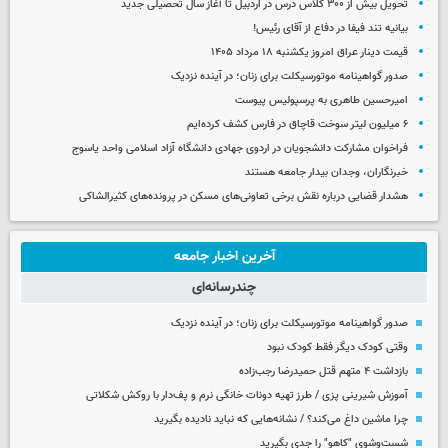
تحویل بیش از ۳۰۰ کلاس درس در اردبیل تا آغاز سال تحصیلی جدید
بیانیه تند فیفا در دفاع از آقای رئیس!
قیمت دینار عراق امروز یکشنبه ۱۸ مرداد ۱۴۰۵
صدور گواهینامه موتورسیکلت برای زنان؛ در آینده نزدیک
امیرحسین طاهری به پرسپولیس پیوست
۶ میلیون لیتر سوخت قاچاق در فارس کشف کرده‌ایم
فراخوان مشارکت دانشجویان در اردوی جهادی دانشگاه آزاد اسلامی واحد یاسوج
خبرنگاران، وجدان بیدار جامعه هستند
هشدار قضایی درباره نقش برخی تعاونی‌های مسکن در پرونده‌های کثیرالشاکی
آخرین اخبار جامعه
چندرسانه‌ای
صدور گواهینامه موتورسیکلت برای زنان؛ در آینده نزدیک
وقتی کودک دیگر فقط کودک نبود
بازداشت ۴ متهم قتل حمیدرضا رجب‌زاده
آموزش شیرینی پزی / طرز تهیه دونات خانگی نرم و پف‌دار با روکش شکلاتی
چرا ماشین داغ می‌کند؟ / نشانه‌هایی که نباید نادیده بگیرید
شست‌وشوی "کاهو" را جدی بگیرید