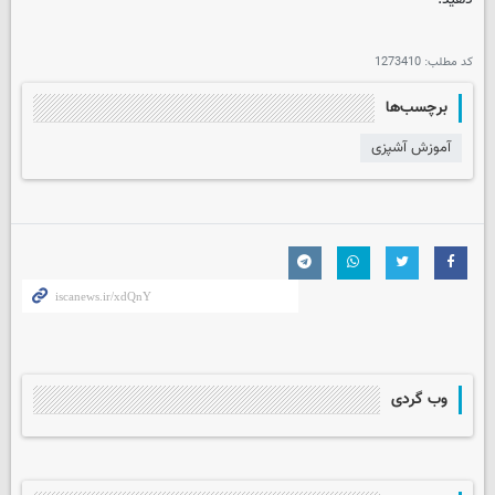
کد مطلب:
1273410
برچسب‌ها
آموزش آشپزی
وب گردی