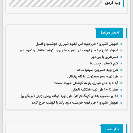
وب گردی
اخبار مرتبط
آموزش آشپزی / طرز تهیه آش آبغوره شیرازی خوشمزه و اصیل
آموزش آشپزی / طرز تهیه دال عدس بوشهری با گوشت قلقلی و تمرهندی
دسر عربی با پتی بور
کرم کاستارد چیست؟
طرز تهیه دسر پان اسپانیا ساده
طرز تهیه دسر بیسکویتی با ژله پرتقالی
آیا تا به حال هواری پلو به گوشتان خورده است؟
صفر تا ۱۰۰ طرز تهیه شکلات آلمانی
غذای محبوب پاندای کونگ فوکار/ طرز تهیه کوفته برنجی ژاپنی (اونیگیری)
آموزش آشپزی / طرز تهیه خورشت داود پاشا با گوشت چرخ کرده
نظر شما