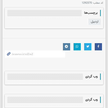
کد مطلب:
1292570
برچسب‌ها
اردبیل
وب گردی
وب گردی