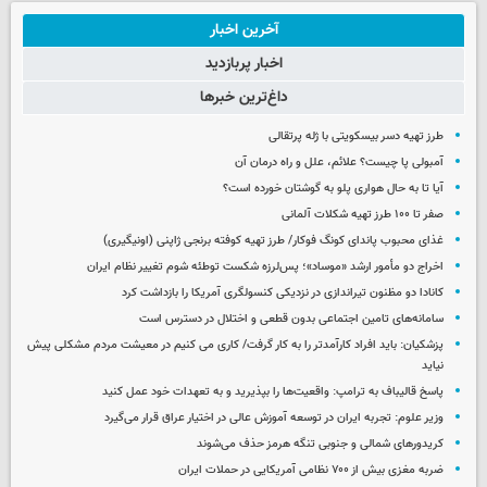
آخرین اخبار
اخبار پربازدید
داغ‌ترین خبرها
طرز تهیه دسر بیسکویتی با ژله پرتقالی
آمبولی پا چیست؟ علائم، علل و راه درمان آن
آیا تا به حال هواری پلو به گوشتان خورده است؟
صفر تا ۱۰۰ طرز تهیه شکلات آلمانی
غذای محبوب پاندای کونگ فوکار/ طرز تهیه کوفته برنجی ژاپنی (اونیگیری)
اخراج دو مأمور ارشد «موساد»؛ پس‌لرزه شکست توطئه شوم تغییر نظام ایران
کانادا دو مظنون تیراندازی در نزدیکی کنسولگری آمریکا را بازداشت کرد
سامانه‌های تامین اجتماعی بدون قطعی و اختلال در دسترس است
پزشکیان: باید افراد کارآمدتر را به کار گرفت/ کاری می کنیم در معیشت مردم مشکلی پیش
نیاید
پاسخ قالیباف به ترامپ: واقعیت‌ها را بپذیرید و به تعهدات خود عمل کنید
وزیر علوم: تجربه ایران در توسعه آموزش عالی در اختیار عراق قرار می‌گیرد
کریدورهای شمالی و جنوبی تنگه هرمز حذف می‌شوند
ضربه مغزی بیش از ۷۰۰ نظامی آمریکایی در حملات ایران