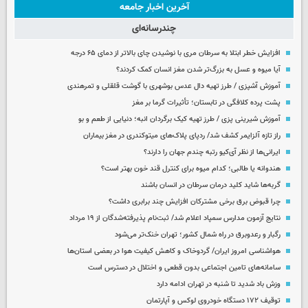
آخرین اخبار جامعه
چندرسانه‌ای
افزایش خطر ابتلا به سرطان مری با نوشیدن چای بالاتر از دمای ۶۵ درجه
آیا میوه و عسل به بزرگ‌تر شدن مغز انسان کمک کردند؟
آموزش آشپزی / طرز تهیه دال عدس بوشهری با گوشت قلقلی و تمرهندی
پشت پرده کلافگی در تابستان؛ تأثیرات گرما بر مغز
آموزش شیرینی پزی / طرز تهیه کیک برگردان انبه؛ دنیایی از طعم و بو
راز تازه آلزایمر کشف شد/ ردپای پلاک‌های میتوکندری در مغز بیماران
ایرانی‌ها از نظر آی‌کیو رتبه چندم جهان را دارند؟
هندوانه یا طالبی؛ کدام‌ میوه برای کنترل قند خون بهتر است؟
گربه‌ها شاید کلید درمان سرطان در انسان باشند
چرا قبوض برق برخی مشترکان افزایش چند برابری داشت؟
نتایج آزمون مدارس سمپاد اعلام شد/ ثبت‌نام پذیرفته‌شدگان از ۱۹ مرداد
رگبار و رعدوبرق در راه شمال کشور؛ تهران خنک‌تر می‌شود
هواشناسی امروز ایران/ گردوخاک و کاهش کیفیت هوا در بعضی استان‌ها
سامانه‌های تامین اجتماعی بدون قطعی و اختلال در دسترس است
وزش باد شدید تا شنبه در تهران ادامه دارد
توقیف ۱۷۲ دستگاه خودروی لوکس و آپارتمان