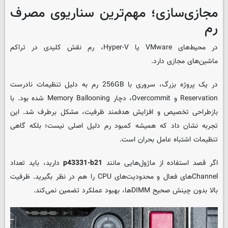
مجازی‌سازی؛ مهم‌ترین سناریوی مصرف
رم
در محیط‌های VMware یا Hyper-V، رم نقش کلیدی در تراکم
ماشین‌های مجازی دارد.
در یک پروژه بزرگ، سروری با 256GB رم به دلیل تنظیمات نادرست
Reservation و Overcommit، دچار Memory Ballooning شده بود. با
بازطراحی تخصیص و افزایش هدفمند ظرفیت، مشکل برطرف شد. این
تجربه نشان داد که همیشه کمبود رم دلیل اصلی نیست؛ بلکه گاهی
تنظیمات اشتباه عامل بحران است.
اگر قصد استفاده از ماژول‌هایی مانند
p43331-b21
دارید، باید تعداد
Channelهای فعال و محدودیت‌های CPU را هم در نظر بگیرید. ظرفیت
بالا بدون چینش صحیح DIMMها، بهبود عملکرد تضمین نمی‌کند.