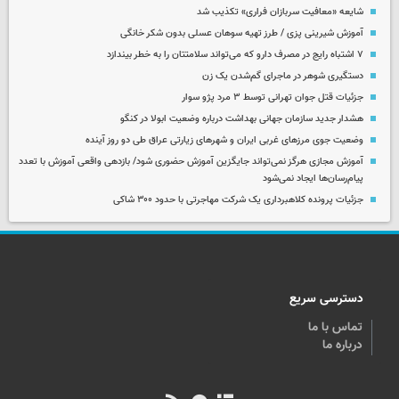
شایعه «معافیت سربازان فراری» تکذیب شد
آموزش شیرینی پزی / طرز تهیه سوهان عسلی بدون شکر خانگی
۷ اشتباه رایج در مصرف دارو که می‌تواند سلامتتان را به خطر بیندازد
دستگیری شوهر در ماجرای گم‌شدن یک زن
جزئیات قتل جوان تهرانی توسط ۳ مرد پژو سوار
هشدار جدید سازمان جهانی بهداشت درباره وضعیت ابولا در کنگو
وضعیت جوی مرزهای غربی ایران و شهرهای زیارتی عراق طی دو روز آینده
آموزش مجازی هرگز نمی‌تواند جایگزین آموزش حضوری شود/ بازدهی واقعی آموزش با تعدد
پیام‌رسان‌ها ایجاد نمی‌شود
جزئیات پرونده کلاهبرداری یک شرکت مهاجرتی با حدود ۳۰۰ شاکی
دسترسی سریع
تماس با ما
درباره ما