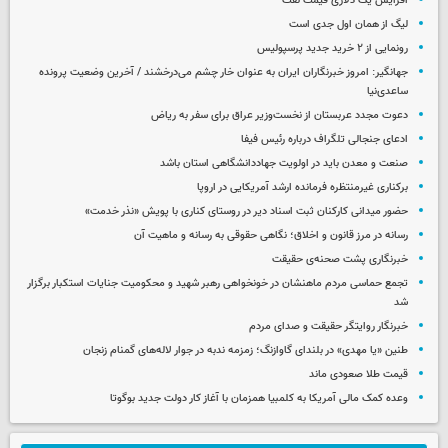
افزایش یک دلاری قیمت نفت
لیگ از همان اول جدی است
رونمایی از ۲ خرید جدید پرسپولیس
جهانگیر: امروز خبرنگاران ایران به عنوان خار چشم می‌درخشند / آخرین وضعیت پرونده
ساعدی‌نیا
دعوت مجدد عربستان از نخست‌وزیر عراق برای سفر به ریاض
ادعای جنجالی تلگراف درباره رئیس فیفا
صنعت و معدن باید در اولویت جهاددانشگاهی استان باشد
برکناری غیرمنتظره فرمانده ارشد آمریکایی در اروپا
حضور میدانی کارکنان ثبت اسناد دیر در روستای کناری با پویش «نذر خدمت»
رسانه در مرز قانون و اخلاق؛ نگاهی حقوقی به رسانه و ماهیت آن
خبرنگاری پشت صحنه‌ی حقیقت
تجمع حماسی مردم ماهنشان در خونخواهی رهبر شهید و محکومیت جنایات استکبار برگزار
شد
خبرنگار روایتگر حقیقت و صدای مردم
طنین «یا مهدی» در بلندای گاوازنگ؛ زمزمه ندبه در جوار لاله‌های گمنام زنجان
قیمت طلا صعودی ماند
وعده کمک مالی آمریکا به کلمبیا همزمان با آغاز کار دولت جدید بوگوتا