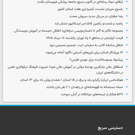
ارتقای سواد رسانه‌ای در کانون بسیج جامعه پزشکی شهرستان باشت
یاسوج میزبان نشست آبخیزداری هفت استان کشور
رضا عطاران در سریال جدید سروش صحت
پانصد و شصت‌و یکمین کاغذخبر ایسکانیوز منتشر شد
مجموعه «گام به گام تا داستان‌نویسی حرفه‌ای» اتفاقی خجسته در آموزش نویسندگی
قیمت آپارتمان در مناطق ۶ و۷ تهران یکشنبه ۱۸ مرداد ۱۴۰۵
انتقال سامانه کاتب به سازمان ثبت، تصمیم صحیحی نبود
۱۴ ورزشکار استان برای بازی‌های آسیایی ناگویا آماده می‌شوند
پیشنهاد وسوسه‌کننده برای مهدی طارمی؟
استقلال مالی جایگزین بودجه دولتی در آموزش عالی شود/ ضرورت فرهنگ نیکوکاری علمی
در دانشگاه‌های ایران
هواشناسی ایران| رگبارو رعد و برق در ۱۵ استان / هشدار وزش باد برای ۱۳ استان‌
حمله مسلحانه به قهوه‌خانه‌ای در زاهدان / ۲ نفر جان باختند
۵۳۶ هکتار از عرصه‌های میانکاله در آتش سوخت
دسترسی سریع