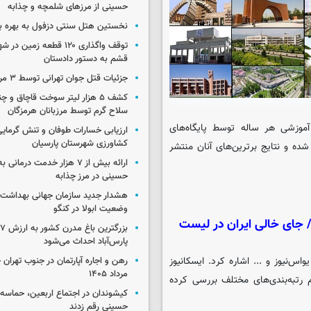
حسینی از مرزهای شلمچه و چذابه
نخستین هتل سنتی دزفول به بهره بر
توقف واگذاری ۱۲۰ قطعه زمی
قشم به دستور دادستان
جزئیات قتل جوان تهرانی توسط ۳ مرد پژو سوار
کشف ۵ هزار لیتر سوخت قاچاق و 
سلاح گرم توسط مرزبانان هرمزگان
آموزشی هر ساله توسط پایگاه‌های
ارزیابی خسارات طوفان و تنش گرمای
کشاورزی شهرستان پارسیان
ه و نتایج برترین‌های آنان منتشر
ارائه بیش از ۷ هزار خدمت درمان
حسینی در مرز چذابه
هشدار جدید سازمان جهانی بهداشت د
وضعیت ابولا در کنگو
 جای خالی ایران در لیست
ب
پارس‌آباد احداث می‌شود
واس‌نیوز و ... اشاره کرد. ایسکانیوز
مرداد ۱۴۰۵
رتبه‌بندی‌های مختلف بررسی کرده
کیشوندان در اجتماع اربعین، حماسه‌ا
حسینی رقم زدند