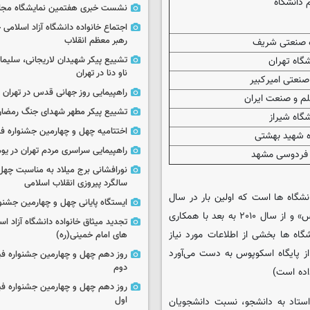
م دانشگاه
نشست خبری هفتمین نمایشگاه مجا
اجتماع خانواده دانشگاه آزاد اسلامی
رهبر معظم انقلاب
ه صنعتی شریف
تشییع پیکر شهیدان لاریجانی، سلیما
شگاه تهران
ناو دنا در تهران
صنعتی امیرکبیر
راهپیمایی روز جهانی قدس در تهران
لم و صنعت ایران
تشییع پیکر مطهر شهدای جنگ رمضان 
شگاه شیراز
اختتامیه چهل و چهارمین جشنواره فی
ه شهید بهشتی
راهپیمایی سراسری مردم تهران در یوم‌الله ۲۲
 فردوسی مشهد
نورافشانی برج میلاد به مناسبت چهل
سالگرد پیروزی انقلاب اسلامی
نشگاه ها است که اولین بار در سال
ایستگاه پایانی چهل و چهارمین جشنو
۲۰۰۴ با همکاری تایمز و کیو اس تحت عنوان رتبه¬بندی «تایمز - کیواس» و از سال ۲۰۱۰ به بعد با همکاری
تجدید میثاق خانواده دانشگاه آزاد اسل
اه ها بخشی از اطلاعات مورد نیاز
های امام خمینی(ره)
از پایگاه اسکوپوس به دست می‌آورد
روز دهم چهل و چهارمین جشنواره ف
دوم
روز دهم چهل و چهارمین جشنواره ف
اول
ستاد به دانشجو، نسبت دانشجویان