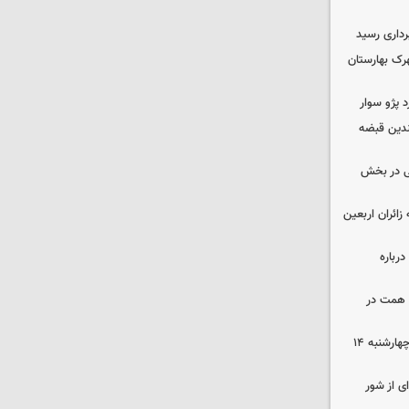
داری رسید
ن در شهرک بهارستان
چندین قبضه
ی در بخش
ی به زائران اربعین
رباره
زرگترین باغ مدرن کشور به ارزش ۷ همت در
رهن و اجاره آپارتمان در جنوب تهران چهارشنبه ۱۴
ی از شور