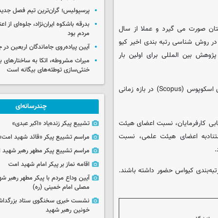
پرسپولیس؛ گران‌ترین تیم فصل جدید
بدرقه باشکوه ایران‌نژاد، جلوه‌ای از ا
تان صورت می گیرد و عملا از سال
مردم بود
. در روش شناسی رتبه بندی اخیر کیو
آیین پیاده‌روی جاماندگان اربعین در 
ژوهش بین المللی برای اولین بار
میراث مشروطه، اتکا به ساختارهای ب
خنثی‌سازی توطئه‌های بیگانه است
اطلاعات انتشارات علمی دانشگاه ها در این رتبه بندی از پایگاه استنادی اسکوپوس (Scopus) در بازه زمانی
چندرسانه‌ای
ابی کارفرمایان، نسبت اعضای هیئت
تشییع پیکر زنده‌یاد «اکبر عبدی»
تنادبه اعضای هیئت علمی، نسبت
مراسم تشییع پیکر «قائد شهید امت»
.
مراسم تشییع پیکر مطهر رهبر شهید ان
اقامه نماز بر پیکر امام شهید امت
ین برترین دانشگاه‌های رتبه‌بندی کیواس حضور داشته باشند.
آیین وداع مردم با پیکر مطهر رهبر شه
مصلی امام خمینی (ره)
نشست خبری سخنگوی ستاد بزرگدا
خونین رهبر شهید