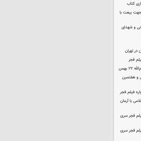
زی کتاب
 جهت بیعت با
نی و شهدای
در تهران
لم فجر
 بهمن
‌ و هفتمین
اره فیلم فجر
امی با آرمان
یلم فجر سری
یلم فجر سری