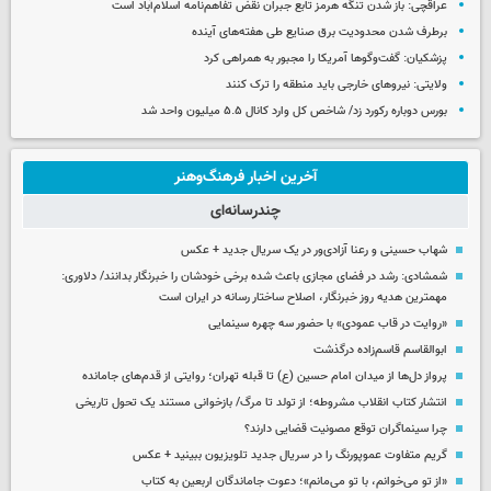
عراقچی: باز شدن تنگه هرمز تابع جبران نقض تفاهم‌نامه اسلام‌آباد است
برطرف شدن محدودیت‌ برق صنایع طی هفته‌های آینده
پزشکیان: گفت‌وگوها آمریکا را مجبور به همراهی کرد
ولایتی: نیروهای خارجی باید منطقه را ترک کنند
بورس دوباره رکورد زد/ شاخص کل وارد کانال ۵.۵ میلیون واحد شد
آخرین اخبار فرهنگ‌وهنر
چندرسانه‌ای
شهاب حسینی و رعنا آزادی‌ور در یک سریال جدید + عکس
شمشادی: رشد در فضای مجازی باعث شده برخی خودشان را خبرنگار بدانند/ دلاوری:
مهمترین هدیه‌ روز خبرنگار، اصلاح ساختار رسانه در ایران است
«روایت در قاب عمودی» با حضور سه چهره سینمایی
ابوالقاسم قاسم‌زاده درگذشت
پرواز دل‌ها از میدان امام حسین (ع) تا قبله تهران؛ روایتی از قدم‌های جامانده
انتشار کتاب انقلاب مشروطه؛ از تولد تا مرگ/ بازخوانی مستند یک تحول تاریخی
چرا سینماگران توقع مصونیت قضایی دارند؟
گریم متفاوت عموپورنگ را در سریال جدید تلویزیون ببینید + عکس
«از تو می‌خوانم، با تو می‌مانم»؛ دعوت جاماندگان اربعین به کتاب