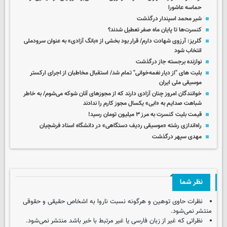
حماسه عاشورا
شیر محمد اسپندار درگذشت
کنسرت‌ها تا پایان ماه صفر تعطیل شدند؟
گلریز: آرزوی شهادت دارم/ قرار بود بخشی از «بانگ آزادی» به عنوان سرودملی
انتخاب شود
نوازنده برجسته جاز درگذشت
بلیت های "از دیار نغمه‌خوانی" تمام شد/ استقبال مخاطبان از اجرای ارکستر
موسیقی ملی ایران
خوانندگان امروز چنان آزادی دارند که از مجوزهای آنان شوکه می‌شوم/ به خاطر
شباهت صدایم به «ابی» یکسال مجوز کارم را ندادند
قیمت بلیت کنسرت‌ به مرز ۳ میلیون تومان رسید!
راه‌اندازی رشته «موسیقی ردیف دستگاهی» در دانشگاه استاد فرشچیان
مهدی سپهر درگذشت
نظر شما
نظرات حاوی توهین و هرگونه نسبت ناروا به اشخاص حقیقی و حقوقی
منتشر نمی‌شود.
نظراتی که غیر از زبان فارسی یا غیر مرتبط با خبر باشد منتشر نمی‌شود.