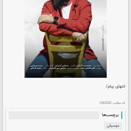
انتهای پیام/
کد مطلب:
1262202
برچسب‌ها
موسیقی