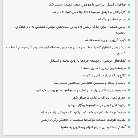
فراخوان ارسال آثار ادبی با موضوع «رهبر شهید» منتشر شد
کارگردانان و عوامل مجموعه «اعتراف می‌کنم» اعلام شد
مریم همتیان درگذشت
تلاش دشمنان برای حذف اربعین از ویترین رسانه‌های جهانی/ معضلی به نام «بلاگری
اربعین»
فرزاد فرزین مجری «صحنه» شد
پیش بینی استقرار ۳هزار موکب در مسیر پیاده‌روی «جاماندگان ابعین»/ آغاز مراسم از ساعت
۶ صبح
کمک‌های مردمی؛ از توسعه حرم‌ها تا رونق تولید و اشتغال
سینماها روز اربعین تعطیل هستند
کلاغ و یک تریلر سیاسی متفاوت
پانصد و پنجاه و ششمین کاغذخبر ایسکانیوز منتشر شد
«سرسره بازی» کتابی برای حل تعارض در موقعیت‌های روزمره کودکان
محرم شهر؛ پژواک عزاداری در پهنای شهر
یادبود اکبر عبدی در صداوسیما برگزار می‌شود
«زنده‌شور» از «استخر» رد شد؛ ثبت رکورد تازه فروش برای دو فیلم
تقویت ظرفیت خدمات موکب‌ها متناسب با افزایش زائران اربعین
آمادگی بعثه رهبری برای اعزام روحانیون به سامرا