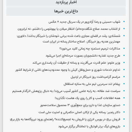
اخبار پربازدید
داغ‌ترین خبرها
شهاب حسینی و رعنا آزادی‌ور در یک سریال جدید + عکس
از انتخاب محمد صلاح شگفت‌زده‌ام/ انتظار میلان یا یوونتوس را داشتم، نه ترابزون
شمشادی: رشد در فضای مجازی باعث شده برخی خودشان را خبرنگار بدانند/ دلاوری:
مهمترین هدیه‌ روز خبرنگار، اصلاح ساختار رسانه در ایران است
مذاکرات ترمیم دستمزد چه زمانی کلید می‌خورد؟
طرح جدید تغذیه دانشجویان بصورت مرحله‌ای اجرا می‌شود
وزیر علوم: علم قدرت می‌آفریند و رسانه از حقیقت آن پاسداری می‌کند
تداوم خدمات شهری و حمل‌ونقل کیش با وجود محدودیت‌های ناشی از شرایط کشور
مراسم گرامیداشت روز خبرنگار در اردبیل
پیغام تند سرمربی تیم ملی به ستاره استقلال
سیاست ضد مقاله، به رتبه علمی کشور آسیب می‌زند/ به دنبال پژوهش اثرگذار هستیم
همه اطلاعات کسب‌ و کار را روی یک هاست نگذارید!
دستور سازمان غذا و دارو برای جمع‌آوری ۳ محصول سلامت‌محور
دکتر رنجبر: رسانه یکی از ارکان اصلی حکمرانی و امنیت ملی است
فروش برق در بورس انرژی یا فروش به تجمیع‌کننده؟ راهنمای ورود نیروگاه‌ها به بازار برق
بازی‌های لیگ برتر فوتبال با تماشاگر برگزار می‌شود