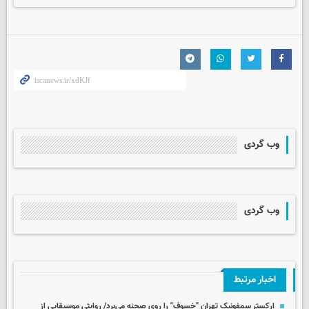
وب گردی
وب گردی
اخبار مرتبط
ارکستر سمفونیک تهران "خسوف" را روی صحنه می‌برد/ روایتی موسیقایی از