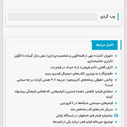
وب گردی
اخبار مرتبط
«تهران کنارت» تهی از قصه‌گویی و شخصیت‌پردازی/ نبض بازار گیشه با الگوی
تکراری حاشیه‌سازی
اکران آنلاین «آدم فروش» از ۵ خرداد در فیلم نت
«فیلم‌نگار» به ویترین کتاب‌های دیجیتال فیدیبو رسید
چالش حقوقی رسانه‌های کاربرمحور/ جریمه ۳.۶ همتی آپارات بر چه مبنایی
است؟
تماشای فیلم؛ کاهش دهنده استرس/ فیلم‌هایی که فعالین فرهنگی پیشنهاد
کردند
فیلم‌های سینمایی شبکه‌ها در ۶ فروردین
سریال شب‌های قدر مشخص شد
جشنواره فیلم فجر اصفهان در ایستگاه پایانی
توضیح دبیرخانه فیلم فجر درباره یکی از نامزدها