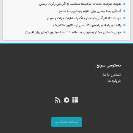
تقویت ظرفیت خدمات موکب‌ها متناسب با افزایش زائران اربعین
آمادگی بعثه رهبری برای اعزام روحانیون به سامرا
مرمت ۱۴۹ اثر آسیب‌دیده در جنگ با مشارکت دولت و مردم
پانصد و پنجاه و پنجمین کاغذخبر ایسکانیوز منتشر شد
جوایز نخستین جشنواره «ریلیمو» اعلام شد؛ ۸۰۰ میلیون تومان برای اثر برتر
دسترسی سریع
تماس با ما
درباره ما
نسخه دسکتاپ