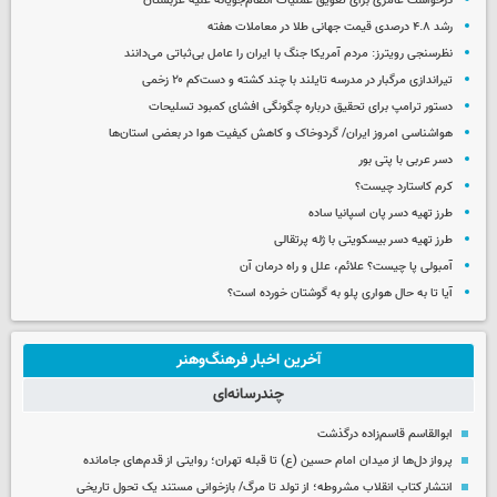
درخواست عامری برای تعویق عملیات انتقام‌جویانه علیه عربستان
رشد ۴.۸ درصدی قیمت جهانی طلا در معاملات هفته
نظرسنجی رویترز: مردم آمریکا جنگ با ایران را عامل بی‌ثباتی می‌دانند
تیراندازی مرگبار در مدرسه‌ تایلند با چند کشته و دست‌کم ۲۰ زخمی
دستور ترامپ برای تحقیق درباره چگونگی افشای کمبود تسلیحات
هواشناسی امروز ایران/ گردوخاک و کاهش کیفیت هوا در بعضی استان‌ها
دسر عربی با پتی بور
کرم کاستارد چیست؟
طرز تهیه دسر پان اسپانیا ساده
طرز تهیه دسر بیسکویتی با ژله پرتقالی
آمبولی پا چیست؟ علائم، علل و راه درمان آن
آیا تا به حال هواری پلو به گوشتان خورده است؟
آخرین اخبار فرهنگ‌وهنر
چندرسانه‌ای
ابوالقاسم قاسم‌زاده درگذشت
پرواز دل‌ها از میدان امام حسین (ع) تا قبله تهران؛ روایتی از قدم‌های جامانده
انتشار کتاب انقلاب مشروطه؛ از تولد تا مرگ/ بازخوانی مستند یک تحول تاریخی