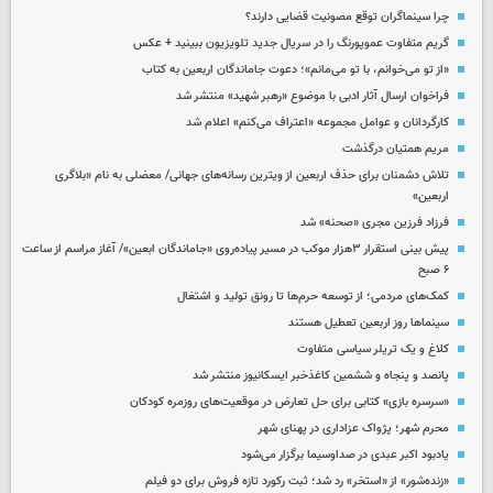
چرا سینماگران توقع مصونیت قضایی دارند؟
گریم متفاوت عموپورنگ را در سریال جدید تلویزیون ببینید + عکس
«از تو می‌خوانم، با تو می‌مانم»؛ دعوت جاماندگان اربعین به کتاب
فراخوان ارسال آثار ادبی با موضوع «رهبر شهید» منتشر شد
کارگردانان و عوامل مجموعه «اعتراف می‌کنم» اعلام شد
مریم همتیان درگذشت
تلاش دشمنان برای حذف اربعین از ویترین رسانه‌های جهانی/ معضلی به نام «بلاگری
اربعین»
فرزاد فرزین مجری «صحنه» شد
پیش بینی استقرار ۳هزار موکب در مسیر پیاده‌روی «جاماندگان ابعین»/ آغاز مراسم از ساعت
۶ صبح
کمک‌های مردمی؛ از توسعه حرم‌ها تا رونق تولید و اشتغال
سینماها روز اربعین تعطیل هستند
کلاغ و یک تریلر سیاسی متفاوت
پانصد و پنجاه و ششمین کاغذخبر ایسکانیوز منتشر شد
«سرسره بازی» کتابی برای حل تعارض در موقعیت‌های روزمره کودکان
محرم شهر؛ پژواک عزاداری در پهنای شهر
یادبود اکبر عبدی در صداوسیما برگزار می‌شود
«زنده‌شور» از «استخر» رد شد؛ ثبت رکورد تازه فروش برای دو فیلم