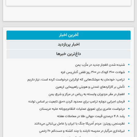
آخرین اخبار
اخبار پربازدید
داغ‌ترین خبرها
شنیده شدن انفجار جدید در مأرب یمن
شهادت ۳۰۰ کودک در ۳۰۰ روز نقض آتش‌بس غزه
ترامپ: خودمان به موشک‌هایی که اوکراین درخواست کرده است، نیاز داریم
تأملی بر کارکردهای تمدنی و هویتی راهپیمایی اربعین
انفجار در مقر مزدوران وابسته به ریاض در مرکز و شرق یمن
فرمان اجرایی دوباره ترامپ برای محدود کردن «حق تابعیت بر اساس تولد»
درخواست عامری برای تعویق عملیات انتقام‌جویانه علیه عربستان
رشد ۴.۸ درصدی قیمت جهانی طلا در معاملات هفته
نظرسنجی رویترز: مردم آمریکا جنگ با ایران را عامل بی‌ثباتی می‌دانند
تیراندازی مرگبار در مدرسه‌ تایلند با چند کشته و دست‌کم ۲۰ زخمی