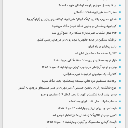
آیا تا به حال هواری پلو به گوشتان خورده است؟
صفر تا ۱۰۰ طرز تهیه شکلات آلمانی
غذای محبوب پاندای کونگ فوکار/ طرز تهیه کوفته برنجی ژاپنی (اونیگیری)
کریدورهای شمالی و جنوبی تنگه هرمز حذف می‌شوند
۱۹۴ هزار انشعاب غیر مجاز از شبکه برق جمع‌آوری شد
ترافیک سنگین در جاده چالوس/ تردد روان در مرزهای زمینی کشور
پاییز پرباران در راه ایران
کالابرگ سه دهک مشمول شارز شد
بازار اجاره مسکن در بن‌بست؛ سقف‌گذاری جواب نداد
رهن و اجاره آپارتمان در جنوب تهران چهارشنبه ۱۴ مرداد ۱۴۰۵
کالابرگ یک میلیونی در نبرد با تورم سه‌رقمی
پرداخت مستقیم مزد کافی نیست؛ پیمانکاران باید حذف شوند
موج بازگشت زائران اربعین حسینی / مرز مهران در صدر مسیرهای ورودی به کشور
بورس رشد کرد/ شکستن رکورد تاریخی کانال ۵.۴ میلیون واحدی
حساب‌ شرکت ملی نفت ایران بسته شد
قیمت جدید برنج ایرانی چهارشنبه ۱۴ مرداد ۱۴۰۵
تغییر مهم در کالابرگ؛ زمانبندی‌ شارژ اعتبار عوض شد
قیمت گوشی سامسونگ و آیفون چهارشنبه ۱۴ مرداد ۱۴۰۵