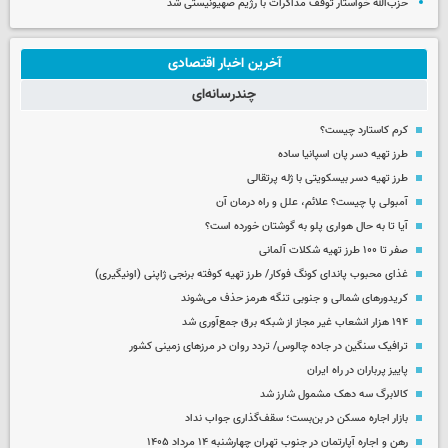
حزب‌الله خواستار توقف مذاکرات با رژیم صهیونیستی شد
آخرین اخبار اقتصادی
چندرسانه‌ای
کرم کاستارد چیست؟
طرز تهیه دسر پان اسپانیا ساده
طرز تهیه دسر بیسکویتی با ژله پرتقالی
آمبولی پا چیست؟ علائم، علل و راه درمان آن
آیا تا به حال هواری پلو به گوشتان خورده است؟
صفر تا ۱۰۰ طرز تهیه شکلات آلمانی
غذای محبوب پاندای کونگ فوکار/ طرز تهیه کوفته برنجی ژاپنی (اونیگیری)
کریدورهای شمالی و جنوبی تنگه هرمز حذف می‌شوند
۱۹۴ هزار انشعاب غیر مجاز از شبکه برق جمع‌آوری شد
ترافیک سنگین در جاده چالوس/ تردد روان در مرزهای زمینی کشور
پاییز پرباران در راه ایران
کالابرگ سه دهک مشمول شارز شد
بازار اجاره مسکن در بن‌بست؛ سقف‌گذاری جواب نداد
رهن و اجاره آپارتمان در جنوب تهران چهارشنبه ۱۴ مرداد ۱۴۰۵