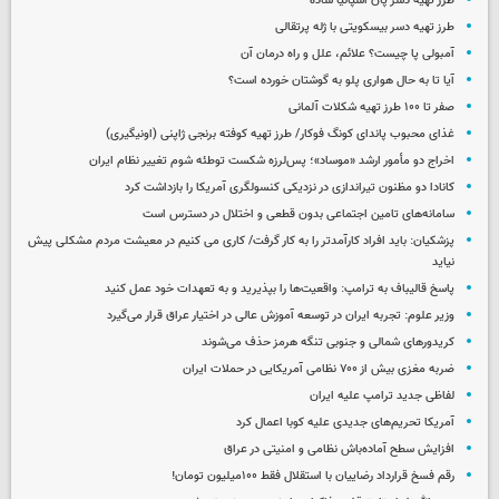
طرز تهیه دسر پان اسپانیا ساده
طرز تهیه دسر بیسکویتی با ژله پرتقالی
آمبولی پا چیست؟ علائم، علل و راه درمان آن
آیا تا به حال هواری پلو به گوشتان خورده است؟
صفر تا ۱۰۰ طرز تهیه شکلات آلمانی
غذای محبوب پاندای کونگ فوکار/ طرز تهیه کوفته برنجی ژاپنی (اونیگیری)
اخراج دو مأمور ارشد «موساد»؛ پس‌لرزه شکست توطئه شوم تغییر نظام ایران
کانادا دو مظنون تیراندازی در نزدیکی کنسولگری آمریکا را بازداشت کرد
سامانه‌های تامین اجتماعی بدون قطعی و اختلال در دسترس است
پزشکیان: باید افراد کارآمدتر را به کار گرفت/ کاری می کنیم در معیشت مردم مشکلی پیش
نیاید
پاسخ قالیباف به ترامپ: واقعیت‌ها را بپذیرید و به تعهدات خود عمل کنید
وزیر علوم: تجربه ایران در توسعه آموزش عالی در اختیار عراق قرار می‌گیرد
کریدورهای شمالی و جنوبی تنگه هرمز حذف می‌شوند
ضربه مغزی بیش از ۷۰۰ نظامی آمریکایی در حملات ایران
لفاظی جدید ترامپ علیه ایران
آمریکا تحریم‌های جدیدی علیه کوبا اعمال کرد
افزایش سطح آماده‌باش نظامی و امنیتی در عراق
رقم فسخ قرارداد رضاییان با استقلال فقط ۱۰۰میلیون تومان!