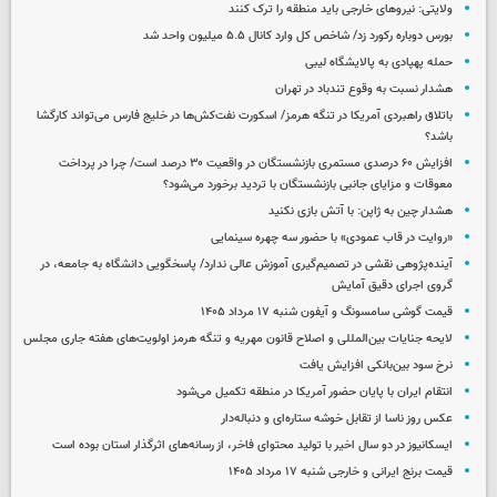
ولایتی: نیروهای خارجی باید منطقه را ترک کنند
بورس دوباره رکورد زد/ شاخص کل وارد کانال ۵.۵ میلیون واحد شد
حمله پهپادی به پالایشگاه لیبی
هشدار نسبت به وقوع تندباد در تهران
باتلاق راهبردی آمریکا در تنگه هرمز/ اسکورت نفت‌کش‌ها در خلیج فارس می‌تواند کارگشا
باشد؟
افزایش ۶۰ درصدی مستمری‌ بازنشستگان در واقعیت ۳۰ درصد است/ چرا در پرداخت
معوقات و مزایای جانبی بازنشستگان با تردید برخورد می‌شود؟
هشدار چین به ژاپن: با آتش بازی نکنید
«روایت در قاب عمودی» با حضور سه چهره سینمایی
آینده‌پژوهی نقشی در تصمیم‌گیری آموزش عالی ندارد/ پاسخگویی دانشگاه به جامعه، در
گروی اجرای دقیق آمایش
قیمت گوشی سامسونگ و آیفون شنبه ۱۷ مرداد ۱۴۰۵
لایحه جنایات بین‌المللی و اصلاح قانون مهریه و تنگه هرمز اولویت‌های هفته جاری مجلس
نرخ سود بین‌بانکی افزایش یافت
انتقام ایران با پایان حضور آمریکا در منطقه تکمیل می‌شود
عکس روز ناسا از تقابل خوشه ستاره‌ای و دنباله‌دار
ایسکانیوز در دو سال اخیر با تولید محتوای فاخر، از رسانه‌های اثرگذار استان بوده است
قیمت برنج ایرانی و خارجی شنبه ۱۷ مرداد ۱۴۰۵