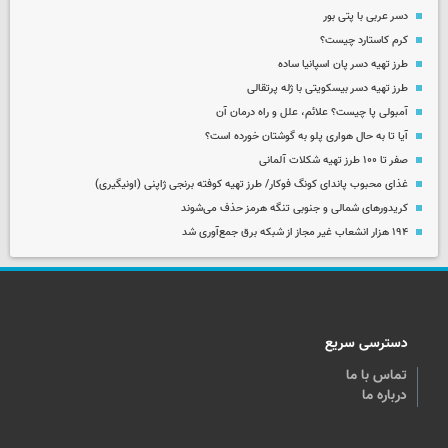
دسر عربی با پتی بور
کرم کاستارد چیست؟
طرز تهیه دسر پان اسپانیا ساده
طرز تهیه دسر بیسکویتی با ژله پرتقالی
آمبولی پا چیست؟ علائم، علل و راه درمان آن
آیا تا به حال هواری پلو به گوشتان خورده است؟
صفر تا ۱۰۰ طرز تهیه شکلات آلمانی
غذای محبوب پاندای کونگ فوکار/ طرز تهیه کوفته برنجی ژاپنی (اونیگیری)
کریدورهای شمالی و جنوبی تنگه هرمز حذف می‌شوند
۱۹۴ هزار انشعاب غیر مجاز از شبکه برق جمع‌آوری شد
دسترسی سریع
تماس با ما
درباره ما