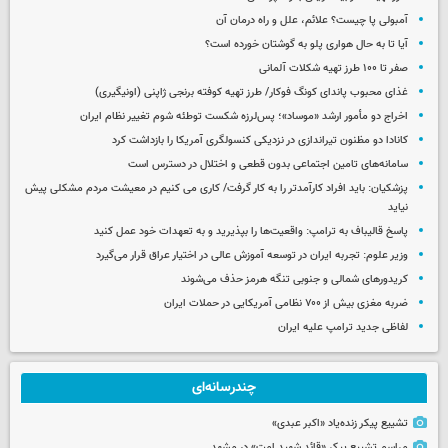
آمبولی پا چیست؟ علائم، علل و راه درمان آن
آیا تا به حال هواری پلو به گوشتان خورده است؟
صفر تا ۱۰۰ طرز تهیه شکلات آلمانی
غذای محبوب پاندای کونگ فوکار/ طرز تهیه کوفته برنجی ژاپنی (اونیگیری)
اخراج دو مأمور ارشد «موساد»؛ پس‌لرزه شکست توطئه شوم تغییر نظام ایران
کانادا دو مظنون تیراندازی در نزدیکی کنسولگری آمریکا را بازداشت کرد
سامانه‌های تامین اجتماعی بدون قطعی و اختلال در دسترس است
پزشکیان: باید افراد کارآمدتر را به کار گرفت/ کاری می کنیم در معیشت مردم مشکلی پیش
نیاید
پاسخ قالیباف به ترامپ: واقعیت‌ها را بپذیرید و به تعهدات خود عمل کنید
وزیر علوم: تجربه ایران در توسعه آموزش عالی در اختیار عراق قرار می‌گیرد
کریدورهای شمالی و جنوبی تنگه هرمز حذف می‌شوند
ضربه مغزی بیش از ۷۰۰ نظامی آمریکایی در حملات ایران
لفاظی جدید ترامپ علیه ایران
چندرسانه‌ای
تشییع پیکر زنده‌یاد «اکبر عبدی»
مراسم تشییع پیکر «قائد شهید امت» در مشهد