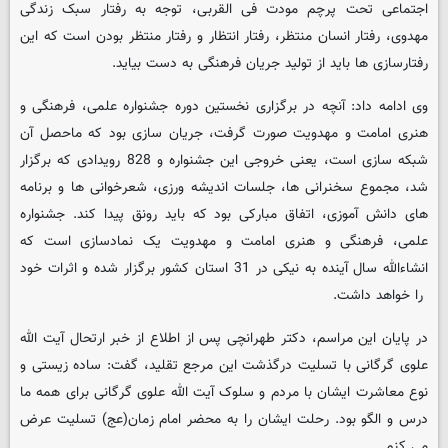
اجتماعی تحت پرچم مودت فی القربی، توجه به رفتار سبک زندگی
مهدوی، رفتار انسان منتظر، رفتار انتظار و رفتار منتظر بودن است که این
رفتارسازی ها باید از تولید جریان فرهنگی به دست بیاید.
وی ادامه داد: آنچه در برگزاری نخستین دوره جشنواره علمی، فرهنگی و
هنری امامت و مهدویت صورت گرفت، جریان سازی بود که ماحصل آن
شبکه سازی است، یعنی خروجی این جشنواره و 828 رویدادی که برگزار
شد، مجموع سخنرانی ها، جلسات اندیشه ورزی، شعرخوانی ها و برنامه
های دانش آموزی، اتفاق مبارکی بود که باید رونق پیدا کند. جشنواره
علمی، فرهنگی و هنری امامت و مهدویت یک نمادسازی است که
انشاءالله سال آینده به نیکی در 31 استان کشور برگزار شده و اثرات خود
را خواهد داشت.
در پایان این مراسم، دکتر طهرانچی پس از اطلاع از خبر ارتحال آیت الله
علوی گرگانی با تسلیت درگذشت این مرجع تقلید، گفت: ساده زیستی و
نوع معاشرت ایشان با مردم و سلوک آیت الله علوی گرگانی برای همه ما
درس و الگو بود. رحلت ایشان را به محضر امام زمان(عج) تسلیت عرض
می کنم.