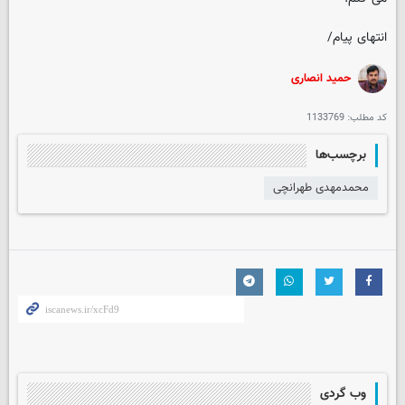
انتهای پیام/
حمید انصاری
کد مطلب:
1133769
برچسب‌ها
محمدمهدی طهرانچی
وب گردی