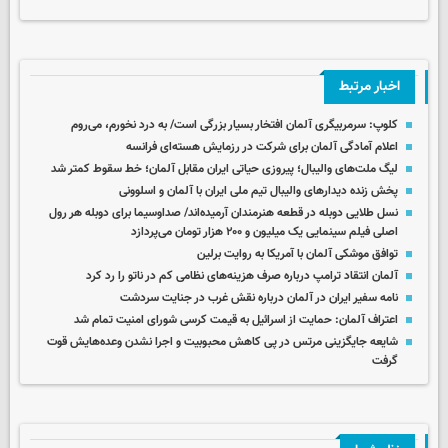
اخبار مرتبط
کلوپ: سرمربیگری آلمان افتخار بسیار بزرگی است/ به درد نخورم، می‌روم
اعلام آمادگی آلمان برای شرکت در رزمایش هسته‌ای فرانسه
لیگ ملت‌های والیبال؛ پیروزی حیاتی ایران مقابل آلمان؛ خط سقوط کمتر شد
پخش زنده دیدارهای والیبال تیم ملی ایران با آلمان و اسلوونی
نسل طلایی دوبله در قطعه هنرمندان آرمیده‌اند/ صداوسیما برای دوبله هر رول
اصلی فیلم سینمایی یک میلیون و ۲۰۰ هزار تومان می‌پردازد
توافق موشکی آلمان با آمریکا به روایت برلین
آلمان انتقاد ترامپ درباره صرف هزینه‌های نظامی کم در ناتو را رد کرد
نامه سفیر ایران در آلمان درباره نقش غرب در جنایت سردشت
اعتراف آلمان: حمایت از اسرائیل به قیمت کرسی شورای امنیت تمام شد
شایعه جایگزینی مرتس در پی کاهش محبوبیت و اجرا نشدن وعده‌هایش قوت
گرفت