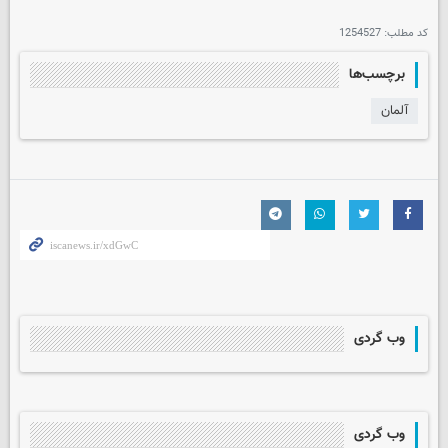
کد مطلب:
1254527
برچسب‌ها
آلمان
وب گردی
وب گردی