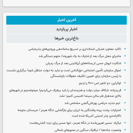
آخرین اخبار
اخبار پربازدید
داغ‌ترین خبرها
تاکید معاون عمرانی استانداری بر تسریع ساماندهی ورودی‌های بندرعباس
ماجرای جعل مرگ بعد از شلیک به یک شهروند/ متهم دستگیر شد
شکایت لیونل مسی از رسانه‌های آرژانتینی بعد از مرگ پدرش
اموال سازمان تأمین اجتماعی حق‌الناس است و نباید به دولت منتقل شود/ برگزاری نشست
با رئیس سازمان برای تعیین تکلیف معوقات بازنشستگی
اوکراین: دو لانچر اس-۴۰۰ را زدیم
فریدزاده: شکاف میان دولت و هنرمندان را باید برطرف می‌کردیم/ میخواستیم در شهرهای
بالای صدهزار نفر سالن سینما تاسیس کنیم؛ نشد
تیم جدید مرتضی پورعلی‌گنجی مشخص شد
امتیازات پشت پرده واشنگتن به ایران برای بازگشایی تنگه هرمز / عربستان متوجه
ناکارامدی چتر امنیتی آمریکا شده است
نیکزاد: مسیر تعیین‌شده در تنگه هرمز، تنها مسیر برای تردد کشتی‌هاست
وضعیت جاده‌ها / ترافیک سنگین در محورهای شمالی