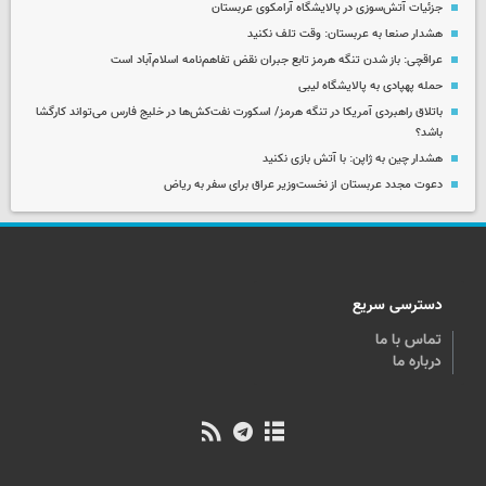
جزئیات آتش‌سوزی در پالایشگاه آرامکوی عربستان
هشدار صنعا به عربستان: وقت تلف نکنید
عراقچی: باز شدن تنگه هرمز تابع جبران نقض تفاهم‌نامه اسلام‌آباد است
حمله پهپادی به پالایشگاه لیبی
باتلاق راهبردی آمریکا در تنگه هرمز/ اسکورت نفت‌کش‌ها در خلیج فارس می‌تواند کارگشا
باشد؟
هشدار چین به ژاپن: با آتش بازی نکنید
دعوت مجدد عربستان از نخست‌وزیر عراق برای سفر به ریاض
دسترسی سریع
تماس با ما
درباره ما