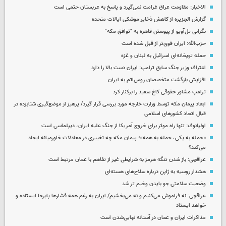
الاخبار: مقاومت عراق غرامت نمی‌گیرد و پاسخ به عربستان حتمی است
گزارش الجزیره از کاهش ذخایر موشکی ایالات متحده
نگرانی تل‌آویو از پیوستن قاهره به "توافق مکه"
حزب‌الله: ایران قوی‌تر از قبل شده است
حمله توپخانه‌ای اسرائیل به لبنان و غزه
اعتراف وزیر جنگ سابق ترامپ: ایران دست بالا را دارد
افزایش بازگشت متخصصان روس‌اتم به ایران
ترامپ مشاور حقوقی کاخ سفید را برکنار کرد
ابعاد پیمان مکه توسط وزارت خارجه مورد بررسی قرار گیرد/ پرهیز از موضع‌گیری شتابزده در
قبال اتحاد کشورهای اسلامی
اولیانوف: تنها راه موثر برای خروج آمریکا از جنگ علیه ایران، دیپلماسی است
«حمله به یکی، حمله به همه»؛ پیمان مکه چه تغییری در معادلات خاورمیانه ایجاد
می‌کند؟
عراقچی: باز شدن تنگه هرمز به شرایطی غیر از تفاهم با عمان مرتبط است
هشدار روسیه به ژاپن درباره سلاح‌های هسته‌ای
وضعیت سلامتی جو بایدن وخیم تر شد
عراقچی: نه فراموش می‌کنیم و نه می‌بخشیم/ ایران به رغم همه فشارها پابرجا ایستاده و
خواهد ایستاد
مذاکرات ایران و عمان در آستانه نهایی‌شدن است