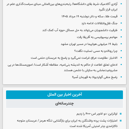
آزادی آکادمیک شرط بقای دانشگاه‌ها/ رتبه‌بندی‌های بین‌المللی مبنای سیاست‌گذاری علم در
ایران قرار نگیرد
قیمت طلا، سکه و دلار دوشنبه ۱۹ مرداد ۱۴۰۵
جنگ نقل‌وانتقالات ادامه دارد
ظرفیت دانشجویان می‌تواند به حل مسائل حوزه آب کمک کند
مهاجم پرسپولیسی به آفریقا رفت
بلیط ۱۹ میلیونی هواپیما در مسیر تهران مشهد
چرا رونالدو به مسی تسلیت نگفت؟
الاخبار: مقاومت عراق غرامت نمی‌گیرد و پاسخ به عربستان حتمی است
ادعای تعلق اطاعت از حاکم به اندیشه بنی‌امیه، مغالطه آشکار است/ اموی‌مسلک‌ها در پی
مشروعیت‌بخشی به سازش با دشمن هستند
پاسخ منفی گواردیولا به قهرمان آسیا!
آخرین اخبار بین الملل
چندرسانه‌ای
اوکراین: دو لانچر اس-۴۰۰ را زدیم
امتیازات پشت پرده واشنگتن به ایران برای بازگشایی تنگه هرمز / عربستان متوجه
ناکارامدی چتر امنیتی آمریکا شده است