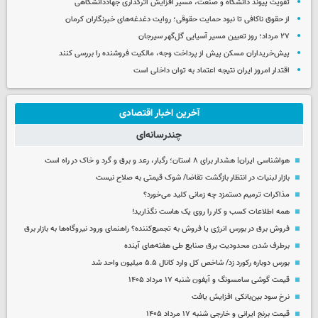
تقویت پیوند دانشگاه و صنعت، مسیر افزایش اثرگذاری جهاددانشگاهی
از حقوق ناکافی تا نبود حمایت حقوقی؛ روایت دغدغه‌های خبرنگاران کرمان
۲۷ مرداد؛ روز تعیین مسیر آسیایی گل‌گهر سیرجان
پیش‌خریداران مسکن پیش از پرداخت وجه، مالکیت فروشنده را بررسی کنند
اقتدار امروز ایران نتیجه اعتماد به توان داخلی است
آخرین اخبار اقتصادی
چندرسانه‌ای
هواشناسی ایران| هشدار برای ۸ استان؛ رگبار، رعد و برق و گرد و خاک در راه است
بازار لبنیات در انتظار بازگشت تقاضا/ شوک قیمتی به صلاح نیست
مذاکرات ترمیم دستمزد چه زمانی کلید می‌خورد؟
همه اطلاعات کسب‌ و کار را روی یک هاست نگذارید!
فروش برق در بورس انرژی یا فروش به تجمیع‌کننده؟ راهنمای ورود نیروگاه‌ها به بازار برق
برطرف شدن محدودیت‌ برق صنایع طی هفته‌های آینده
بورس دوباره رکورد زد/ شاخص کل وارد کانال ۵.۵ میلیون واحد شد
قیمت گوشی سامسونگ و آیفون شنبه ۱۷ مرداد ۱۴۰۵
نرخ سود بین‌بانکی افزایش یافت
قیمت برنج ایرانی و خارجی شنبه ۱۷ مرداد ۱۴۰۵