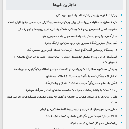
داغ‌ترین خبرها
جزئیات آتش‌سوزی در پالایشگاه آرامکوی عربستان
لایحه مبارزه با جنایات بین‌المللی برای پر کردن خلأهای قانونی در قصاص جنایتکاران است
مشروط شدن تخصیص بودجه شهرستان اشکذر به اثربخشی پروژه‌ها و توجیه فنی
مهار آتش‌سوزی مهیب در یک واحد مسکونی بلوار جمهوری یزد
خبر چراغ سبز ورزشگاه نصیری یزد برای میزبانی از لیگ برتره
۱۴ ایستگاه روستایی قلعه‌گنج استان کرمان به شبکه فیبر نوری متصل شد
خبرنگاران در دل پروژه عظیم خورشیدی دشتی؛ اینجا دشمن نمی‌ تواند چراغ توسعه را
خاموش کند
رسیدگی مستقیم مطالبات شهروندان در نشست مردمی استاندار کهگیلویه و بویراحمد
تجلیل از خبرنگاران بم با تأکید بر حمایت از فعالان رسانه‌ای
عشق به امام حسین(ع) موجب نجات ۳ نفر از چوبه دار شد
زن ۳۶ ساله با وعده رساندن بانوان به مقصد، طلاهای آنان را سرقت می‌کرد
نقش رسانه‌ها را در انتقال مطالبات جامعه و کمک به بهبود عملکرد دستگاه‌های اجرایی مهم
است
حفاری‌های غیرمجاز، تهدیدی جدی برای شناسنامه تاریخی ایران
۳۰۰۰ میلیارد تومان برای نگهداری راه‌های کرمان هزینه شد
روایت‌های خبرنگار کرمانی در شهر کوفه