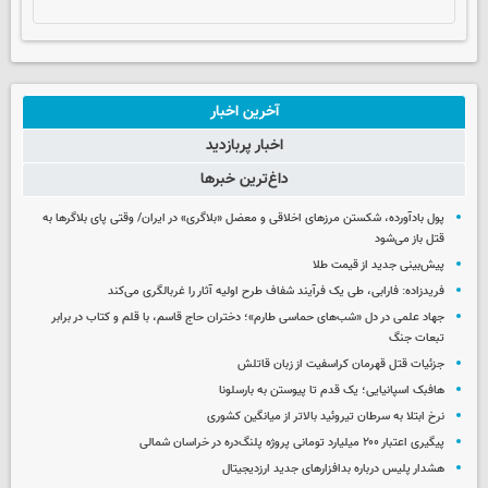
آخرین اخبار
اخبار پربازدید
داغ‌ترین خبرها
پول بادآورده، شکستن مرزهای اخلاقی و معضل «بلاگری» در ایران/ وقتی پای بلاگرها به
قتل باز می‌شود
پیش‌بینی جدید از قیمت طلا
فریدزاده: فارابی، طی یک فرآیند شفاف طرح اولیه آثار را غربالگری می‌کند
جهاد علمی در دل «شب‌های حماسی طارم»؛ دختران حاج قاسم، با قلم و کتاب در برابر
تبعات جنگ
جزئیات قتل قهرمان کراسفیت از زبان قاتلش
هافبک اسپانیایی؛ یک قدم تا پیوستن به بارسلونا
نرخ ابتلا به سرطان تیروئید بالاتر از میانگین کشوری
پیگیری اعتبار ۲۰۰ میلیارد تومانی پروژه پلنگ‌دره در خراسان شمالی
هشدار پلیس درباره بدافزارهای جدید ارزدیجیتال