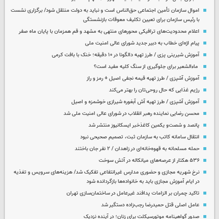
اموال سازمان تأمین اجتماعی حق‌الناس است و نباید به دولت منتقل شود/ برگزاری نشست
با رئیس سازمان برای تعیین تکلیف معوقات بازنشستگی
اعلام محدودیت‌های ترافیکی محورهای منتهی به مشهد و قم همزمان با پایان ماه صفر
پیام اژه‌ای خطاب به دبیر جدید شورای عالی امنیت ملی
آموزش شیرینی پزی / طرز تهیه دالگونا در ۱۰ دقیقه؛ خنک با بافت کرمی
ماءالشعیر برای جلوگیری از سنگ کلیه مفید است؟
آموزش آشپزی / طرز تهیه قیمه نجفی اصیل + رمز و راز
رژیم غذایی که حال روحی‌تان را بهتر می‌کند
آموزش آشپزی / طرز تهیه آش آبغوره شیرازی خوشمزه و اصیل
محسن رضایی نماینده رهبر انقلاب در شورای عالی امنیت ملی شد
پانصد و شصت‌و یکمین کاغذخبر ایسکانیوز منتشر شد
انتقال سامانه کاتب به سازمان ثبت، تصمیم صحیحی نبود
حمله مسلحانه به قهوه‌خانه‌ای در زاهدان / ۲ نفر جان باختند
۵۳۶ هکتار از عرصه‌های میانکاله در آتش سوخت
نرخ شهریه مجازی و حضوری مدارس غیرانتفاعی تفکیک شد/ هزینه‌های سرویس و تغذیه
در ایام آموزش مجازی باید به خانواده‌ها بازگردانده شود
تاکید چمران بر الزامات پدافند غیرعامل در ساختمان‌سازی تهران
عامل اصلی قتل حمیدرضا رجب‌زاده دستگیر شد
صدور گواهینامه موتورسیکلت برای زنان؛ در آینده نزدیک