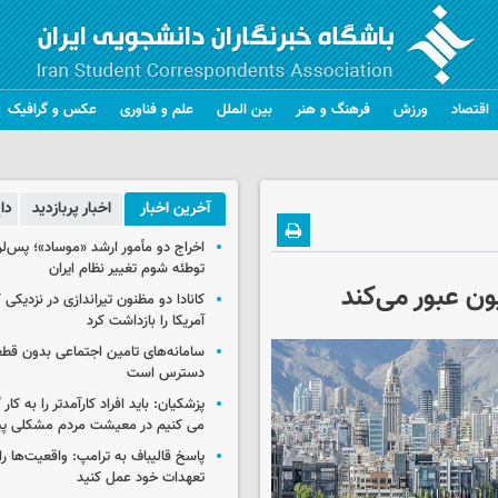
اقتصاد
ورزش
فرهنگ و هنر
بین الملل
علم و فناوری
عکس و گرافیک
آخرین اخبار
اخبار پربازدید
دا
اخراج دو مأمور ارشد «موساد»؛ پس‌
توطئه شوم تغییر نظام ایران
کانادا دو مظنون تیراندازی در نزدیکی
آمریکا را بازداشت کرد
سامانه‌های تامین اجتماعی بدون قطع
دسترس است
پزشکیان: باید افراد کارآمدتر را به کار
می کنیم در معیشت مردم مشکلی پی
پاسخ قالیباف به ترامپ: واقعیت‌ها را 
تعهدات خود عمل کنید