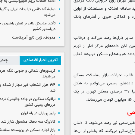
 شهر تهران روی خروجی بانک مرکزی
ادامه حملات رژیم صهیونیستی به جن
 سامانه املاک و مستغلات از اوایل
نمایشگاه دائمی تولیدات ایران و آذربای
می‌شود
جاد کرد و کماکان خبری از آمارهای بانک
تأکید مدیرکل بنادر بر نقش راهبردی چا
دریامحور کشور
سایر بازارها رصد می‌کند و درقالب
مدودف: ژاپن تابع آمریکاست
الان داده‌های مرکز آمار از تورم
می‌دهد هزینه‌های مسکن دربرهه فعلی
آخرین اخبار اقتصادی
چندرس
کریدورهای شمالی و جنوبی تنگه هر
قالب تحولات بازار معاملات مسکن
می‌شوند
اده‌های رسمی می‌توانیم به شکل
۱۹۴ هزار انشعاب غیر مجاز از شبکه 
شد
تقریبی از آخرین قیمت‌ها باخبر شویم. طوریکه‌ اضافه شدن تورم تقریبا ۳۷ درصدی مسکن تهران در یک
د.
ترافیک سنگین در جاده چالوس/ تردد 
مرزهای زمینی کشور
می
پاییز پرباران در راه ایران
کالابرگ سه دهک مشمول شارز شد
ررسمی نیز رصد می‌شود. تا دلتان
بازار اجاره مسکن در بن‌بست؛ سقف‌
اع‌رسانی می‌کنند که بخشی از آن‌ها