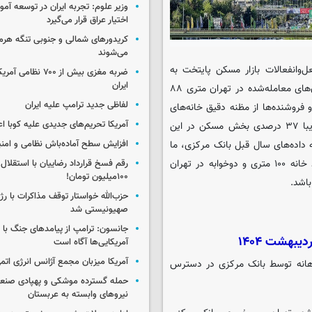
وزیر علوم: تجربه ایران در توسعه آم
اختیار عراق قرار می‌گیرد
کریدورهای شمالی و جنوبی تنگه هر
می‌شوند
‌وانفعالات بازار مسکن پایتخت به
ضربه مغزی بیش از ۷۰۰ 
ایران
اوایل تابستان سال قبل اختصاص دارد. جاییکه میانگین قیمت آپارتمان‌های معامله‌شده در تهران متری ۸۸
لفاظی جدید ترامپ علیه ایران
ران و فروشنده‌ها از مظنه دقیق خانه‌های
آمریکا تحریم‌های جدیدی علیه کوبا اع
تهران خبر ندارند اما از یک طرف دیگر داده‌های مرکز آمار از تورم تقریبا ۳۷ درصدی بخش مسکن در این
ا ۳۷ درصدی بخش مسکن به داده‌های سال قبل بانک مرکزی، ما
افزایش سطح آماده‌باش نظامی و امنی
را به عددی نزدیک متری ۱۱۶ میلیون می‌رساند و مشخص می‌کند خرید خانه ۱۰۰ متری و دوخوابه در تهران
رقم فسخ قرارداد رضاییان با استقلال
۱۰۰میلیون تومان!
حزب‌الله خواستار توقف مذاکرات با رژ
صهیونیستی شد
جانسون: ترامپ از پیامدهای جنگ با ای
آمریکایی‌ها آگاه است
آمریکا میزبان مجمع آژانس انرژی اتم
اهانه توسط بانک مرکزی در دسترس
حمله گسترده موشکی و پهپادی صنعا
نیروهای وابسته به عربستان