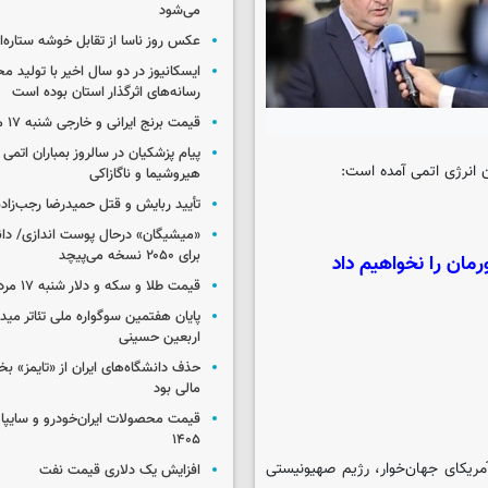
می‌شود
عکس روز ناسا از تقابل خوشه ستاره‌ای 
ایسکانیوز در دو سال اخیر با تولید مح
رسانه‌های اثرگذار استان بوده است
قیمت برنج ایرانی و خارجی شنبه ۱۷ مرداد ۱۴۰۵
پیام پزشکیان در سالروز بمباران اتمی 
 انرژی اتمی آمده است:
هیروشیما و ناگازاکی
تأیید ربایش و قتل حمیدرضا رجب‌زاده
«میشیگان» درحال پوست اندازی/ دا
برای ۲۰۵۰ نسخه می‌پیچد
مان را نخواهیم داد
قیمت طلا و سکه و دلار شنبه ۱۷ مرداد ۱۴۰۵
پایان هفتمین سوگواره ملی تئاتر میدا
اربعین حسینی
حذف دانشگاه‌های ایران از «تایمز» بخ
مالی بود
۱۴۰۵
مریکای جهان‌خوار، رژیم صهیونیستی
افزایش یک دلاری قیمت نفت