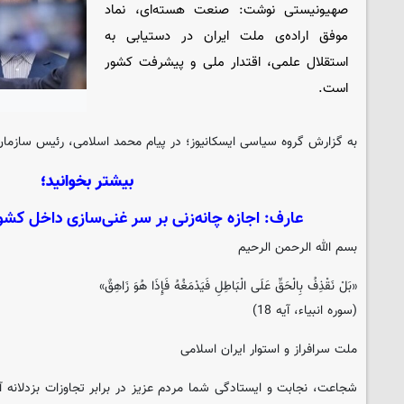
صهیونیستی نوشت: صنعت هسته‌ای، نماد
موفق اراده‌ی ملت ایران در دستیابی به
استقلال علمی، اقتدار ملی و پیشرفت کشور
است.
به گزارش گروه سیاسی
ایسکانیوز
؛ در پیام محمد اسلامی، رئیس سازمان
بیشتر بخوانید؛
عارف: اجازه چانه‌زنی بر سر غنی‌سازی داخل کشور
بسم الله الرحمن الرحیم
«بَلْ نَقْذِفُ بِالْحَقِّ عَلَی الْبَاطِلِ فَیَدْمَغُهُ فَإِذَا هُوَ زَاهِقٌ»
(سوره انبیاء، آیه 18)
ملت سرافراز و استوار ایران اسلامی
شجاعت، نجابت و ایستادگی شما مردم عزیز در برابر تجاوزات بزدلانه‌ آ