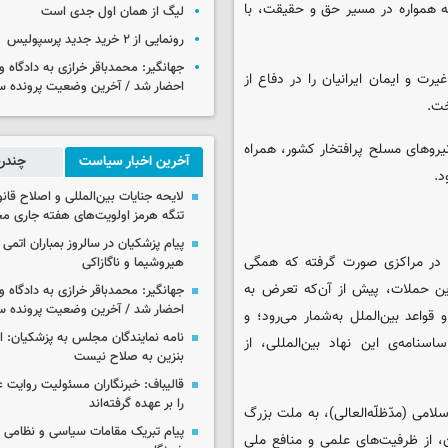
که همواره در مسیر حق و حقیقت، با
لیگ از همان اول جدی است
رونمایی از ۲ خرید جدید پرسپولیس
جهانگیر: محمدباقر خرازی به دادگاه و
یرت و ایمان ایرانیان را در دفاع از
احضار شد / آخرین وضعیت پرونده سا
خت.
یروهای مسلح پرافتخار کشور، همراه
آخرین اخبار سیاست
چندرس
د.
لایحه جنایات بین‌المللی و اصلاح قان
تنگه هرمز اولویت‌های هفته جاری 
پیام پزشکیان در سالروز بمباران اتمی 
 در مراکزی صورت گرفته که همگی
هیروشیما و ناگازاکی
این حملات، پیش از آن‌که تعرض به
جهانگیر: محمدباقر خرازی به دادگاه و
احضار شد / آخرین وضعیت پرونده سا
اعد بین‌الملل به‌شمار می‌رود؛ و
نامه نمایندگان مجلس به پزشکیان: 
سنامه‌ی این نهاد بین‌المللی، از
بنزین به صلاح نیست
قالیباف: خبرنگاران مسئولیت روایت
را بر عهده گرفته‌اند
لامی (مدّظلّه‌العالی)، به ملت بزرگ
پیام تبریک مقامات سیاسی و نظامی 
، از ظرفیت‌های علمی و منافع ملی