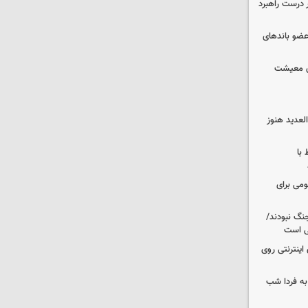
 درست راهبرد
ت اطلاعات: ۲۱ عامل موساد و ۴ عضو باندهای
ای معیشت
لعدید هنوز
 با
ومی برای
نگ نبودند/
لی است
اینترنتی روی
ه فردا شب