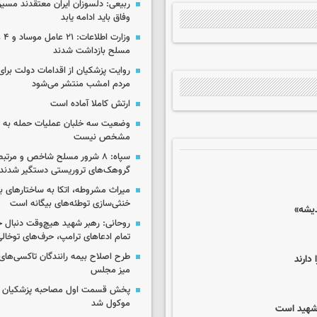
ربیعی: دلسوزان ایران معتقدند مسیر
وفاق باید ادامه یابد
وزار
مسلح بازداشت شدند
روایت پزشکیان از اقدامات دولت بر
مردم امشب منتشر می‌شود
ارتش کاملا آماده است
وضعیت سه خلبان عملیات حمله به ا
مشخص نیست
سپاه: ۸ شرور مسلح شاخص و مرتبط
گروهک‌های تروریستی دستگیر شدند
میراث مشروطه، اتکا به ساختارهای ب
خنثی‌سازی توطئه‌های بیگانه است
دیشه»
روحانی: رهبر شهید هیچ‌وقت دنبال ج
تمام ادعاهای ترامپ، حرف‌های توخا
طرح اصلاح بیمه رانندگان تاکسی‌های 
دارند
میز مجلس
پخش قسمت اول مصاحبه پزشکیان ب
موکول شد
 شهید است