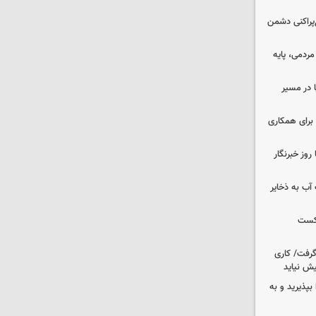
غ‌پراکنی دشمن
ردمی، پایه
ا در مسیر
برای همکاری
وز خبرنگار
عت آب به ذخایر
شکست
 گرفت/ کاری
ش نیاید
بپذیرید و به