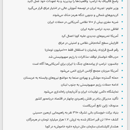
پاسخ قالیباف به ترامپ: واقعیت‌ها را بپذیرید و به تعهدات خود عمل کنید
وزیر علوم: تجربه ایران در توسعه آموزش عالی در اختیار عراق قرار می‌گیرد
کریدورهای شمالی و جنوبی تنگه هرمز حذف می‌شوند
ضربه مغزی بیش از ۷۰۰ نظامی آمریکایی در حملات ایران
لفاظی جدید ترامپ علیه ایران
آمریکا تحریم‌های جدیدی علیه کوبا اعمال کرد
افزایش سطح آماده‌باش نظامی و امنیتی در عراق
رقم فسخ قرارداد رضاییان با استقلال فقط ۱۰۰میلیون تومان!
حزب‌الله خواستار توقف مذاکرات با رژیم صهیونیستی شد
جانسون: ترامپ از پیامدهای جنگ با ایران برای آمریکایی‌ها آگاه است
آمریکا میزبان مجمع آژانس انرژی اتمی می‌شود
حمله گسترده موشکی و پهپادی صنعا به مواضع نیروهای وابسته به عربستان
ادامه حملات رژیم صهیونیستی به جنوب لبنان
نمایشگاه دائمی تولیدات ایران و آذربایجان راه‌اندازی می‌شود
تأکید مدیرکل بنادر بر نقش راهبردی چابهار در اقتصاد دریامحور کشور
مدودف: ژاپن تابع آمریکاست
بنیاد برکت خوزستان بانی تشرف ۳۷۰ نفر به راهپیمایی اربعین حسینی
کشف ۱۷۰۰ تن قیر احتکار شده به ارزش ۱.۷ هزار میلیارد تومان در هرمزگان
هشدار کارشناسان سازمان ملل درباره «غزه‌ خاموش» در کوبا