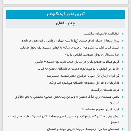
آخرین اخبار فرهنگ‌وهنر
چندرسانه‌ای
ابوالقاسم قاسم‌زاده درگذشت
پرواز دل‌ها از میدان امام حسین (ع) تا قبله تهران؛ روایتی از قدم‌های جامانده
انتشار کتاب انقلاب مشروطه؛ از تولد تا مرگ/ بازخوانی مستند یک تحول تاریخی
چرا سینماگران توقع مصونیت قضایی دارند؟
گریم متفاوت عموپورنگ را در سریال جدید تلویزیون ببینید + عکس
«از تو می‌خوانم، با تو می‌مانم»؛ دعوت جاماندگان اربعین به کتاب
فراخوان ارسال آثار ادبی با موضوع «رهبر شهید» منتشر شد
کارگردانان و عوامل مجموعه «اعتراف می‌کنم» اعلام شد
مریم همتیان درگذشت
تلاش دشمنان برای حذف اربعین از ویترین رسانه‌های جهانی/ معضلی به نام «بلاگری
اربعین»
فرزاد فرزین مجری «صحنه» شد
پیش بینی استقرار ۳هزار موکب در مسیر پیاده‌روی «جاماندگان ابعین»/ آغاز مراسم از ساعت
۶ صبح
کمک‌های مردمی؛ از توسعه حرم‌ها تا رونق تولید و اشتغال