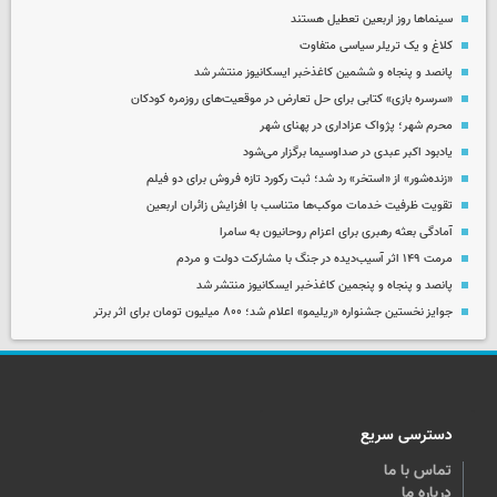
سینماها روز اربعین تعطیل هستند
کلاغ و یک تریلر سیاسی متفاوت
پانصد و پنجاه و ششمین کاغذخبر ایسکانیوز منتشر شد
«سرسره بازی» کتابی برای حل تعارض در موقعیت‌های روزمره کودکان
محرم شهر؛ پژواک عزاداری در پهنای شهر
یادبود اکبر عبدی در صداوسیما برگزار می‌شود
«زنده‌شور» از «استخر» رد شد؛ ثبت رکورد تازه فروش برای دو فیلم
تقویت ظرفیت خدمات موکب‌ها متناسب با افزایش زائران اربعین
آمادگی بعثه رهبری برای اعزام روحانیون به سامرا
مرمت ۱۴۹ اثر آسیب‌دیده در جنگ با مشارکت دولت و مردم
پانصد و پنجاه و پنجمین کاغذخبر ایسکانیوز منتشر شد
جوایز نخستین جشنواره «ریلیمو» اعلام شد؛ ۸۰۰ میلیون تومان برای اثر برتر
دسترسی سریع
تماس با ما
درباره ما