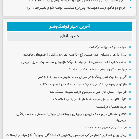
غذای محبوب پاندای کونگ فوکار/ طرز تهیه کوفته برنجی ژاپنی (اونیگیری)
اخراج دو مأمور ارشد «موساد»؛ پس‌لرزه شکست توطئه شوم تغییر نظام ایران
آخرین اخبار فرهنگ‌وهنر
چندرسانه‌ای
ابوالقاسم قاسم‌زاده درگذشت
پرواز دل‌ها از میدان امام حسین (ع) تا قبله تهران؛ روایتی از قدم‌های جامانده
انتشار کتاب انقلاب مشروطه؛ از تولد تا مرگ/ بازخوانی مستند یک تحول تاریخی
چرا سینماگران توقع مصونیت قضایی دارند؟
گریم متفاوت عموپورنگ را در سریال جدید تلویزیون ببینید + عکس
«از تو می‌خوانم، با تو می‌مانم»؛ دعوت جاماندگان اربعین به کتاب
فراخوان ارسال آثار ادبی با موضوع «رهبر شهید» منتشر شد
کارگردانان و عوامل مجموعه «اعتراف می‌کنم» اعلام شد
مریم همتیان درگذشت
تلاش دشمنان برای حذف اربعین از ویترین رسانه‌های جهانی/ معضلی به نام «بلاگری
اربعین»
فرزاد فرزین مجری «صحنه» شد
پیش بینی استقرار ۳هزار موکب در مسیر پیاده‌روی «جاماندگان ابعین»/ آغاز مراسم از ساعت