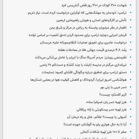
شهادت ۳۰۰ کودک در ۳۰۰ روز نقض آتش‌بس غزه
ترامپ: خودمان به موشک‌هایی که اوکراین درخواست کرده است، نیاز داریم
تأملی بر کارکردهای تمدنی و هویتی راهپیمایی اربعین
انفجار در مقر مزدوران وابسته به ریاض در مرکز و شرق یمن
فرمان اجرایی دوباره ترامپ برای محدود کردن «حق تابعیت بر اساس تولد»
درخواست عامری برای تعویق عملیات انتقام‌جویانه علیه عربستان
رشد ۴.۸ درصدی قیمت جهانی طلا در معاملات هفته
نظرسنجی رویترز: مردم آمریکا جنگ با ایران را عامل بی‌ثباتی می‌دانند
تیراندازی مرگبار در مدرسه‌ تایلند با چند کشته و دست‌کم ۲۰ زخمی
دستور ترامپ برای تحقیق درباره چگونگی افشای کمبود تسلیحات
هواشناسی امروز ایران/ گردوخاک و کاهش کیفیت هوا در بعضی استان‌ها
دسر عربی با پتی بور
کرم کاستارد چیست؟
طرز تهیه دسر پان اسپانیا ساده
طرز تهیه دسر بیسکویتی با ژله پرتقالی
آمبولی پا چیست؟ علائم، علل و راه درمان آن
آیا تا به حال هواری پلو به گوشتان خورده است؟
صفر تا ۱۰۰ طرز تهیه شکلات آلمانی