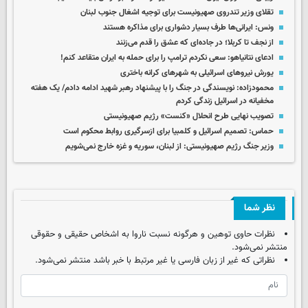
تقلای وزیر تندروی صهیونیست برای توجیه اشغال جنوب لبنان
ونس: ایرانی‌ها طرف بسیار دشواری برای مذاکره هستند
از نجف تا کربلا؛ در جاده‌ای که عشق را قدم می‌زنند
ادعای نتانیاهو: سعی نکردم ترامپ را برای حمله به ایران متقاعد کنم!
یورش نیروهای اسرائیلی به شهرهای کرانه باختری
محمودزاده: نویسندگی در جنگ را با پیشنهاد رهبر شهید ادامه دادم/ یک هفته
مخفیانه در اسرائیل زندگی کردم
تصویب نهایی طرح انحلال «کنست» رژیم صهیونیستی
حماس: تصمیم اسرائیل و کلمبیا برای ازسرگیری روابط محکوم است
وزیر جنگ رژیم صهیونیستی: از لبنان، سوریه و غزه خارج نمی‌شویم
نظر شما
نظرات حاوی توهین و هرگونه نسبت ناروا به اشخاص حقیقی و حقوقی
منتشر نمی‌شود.
نظراتی که غیر از زبان فارسی یا غیر مرتبط با خبر باشد منتشر نمی‌شود.