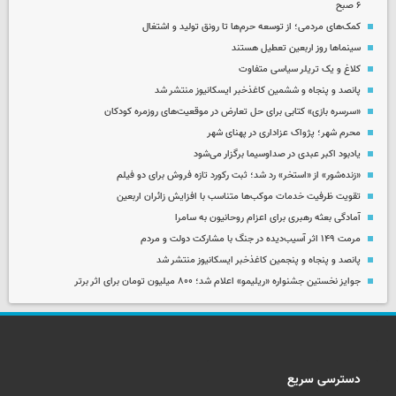
۶ صبح
کمک‌های مردمی؛ از توسعه حرم‌ها تا رونق تولید و اشتغال
سینماها روز اربعین تعطیل هستند
کلاغ و یک تریلر سیاسی متفاوت
پانصد و پنجاه و ششمین کاغذخبر ایسکانیوز منتشر شد
«سرسره بازی» کتابی برای حل تعارض در موقعیت‌های روزمره کودکان
محرم شهر؛ پژواک عزاداری در پهنای شهر
یادبود اکبر عبدی در صداوسیما برگزار می‌شود
«زنده‌شور» از «استخر» رد شد؛ ثبت رکورد تازه فروش برای دو فیلم
تقویت ظرفیت خدمات موکب‌ها متناسب با افزایش زائران اربعین
آمادگی بعثه رهبری برای اعزام روحانیون به سامرا
مرمت ۱۴۹ اثر آسیب‌دیده در جنگ با مشارکت دولت و مردم
پانصد و پنجاه و پنجمین کاغذخبر ایسکانیوز منتشر شد
جوایز نخستین جشنواره «ریلیمو» اعلام شد؛ ۸۰۰ میلیون تومان برای اثر برتر
دسترسی سریع