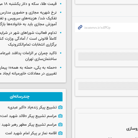
قیمت طلا، سکه و دلار یکشنبه ۱۸ مرداد ۱۴۰۵
نرخ شهریه مجازی و حضوری مدارس غ
تفکیک شد/ هزینه‌های سرویس و تغذی
آموزش مجازی باید به خانواده‌ها بازگ
تداوم فعالیت شوراهای شهر در شرای
کاملاً قانونی است / آمادگی وزارت کش
برگزاری انتخابات تمام‌الکترونیک
تاکید چمران بر الزامات پدافند غیرعام
ساختمان‌سازی تهران
«حمله به یکی، حمله به همه»؛ پیما
تغییری در معادلات خاورمیانه ایجاد م
چندرسانه‌ای
تشییع پیکر زنده‌یاد «اکبر عبدی»
مراسم تشییع پیکر «قائد شهید امت»
مراسم تشییع پیکر مطهر رهبر شهید ان
روسازی
اقامه نماز بر پیکر امام شهید امت