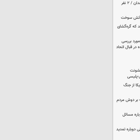
حمله مسلحانه به قهوه‌خانه‌ای در زاهدان / ۲ نفر
د که گره‌گشای
مورد بررسی
 در قبال اتحاد
خشونت
ی-پلیسی
یکا از جنگ
 بر دوش مردم
باره مسائل
وم پزشکی دوباره تمدید