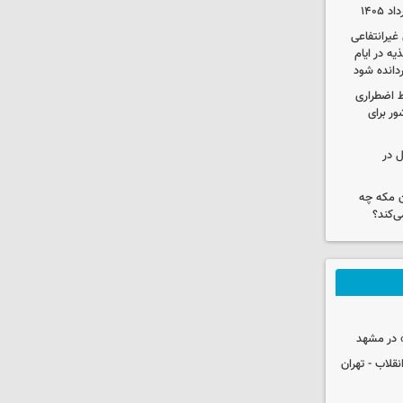
یرانتفاعی
ه در ایام
ردانده شود
ط اضطراری
ور برای
ل در
ن مکه چه
ی‌کند؟
 در مشهد
قلاب - تهران