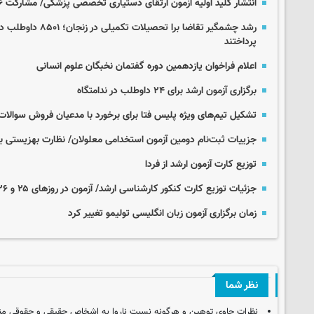
انتشار کلید اولیه آزمون ارتقای دستیاری تخصصی پزشکی/ مشارکت ۹۶ درصدی دستیاران
رشد چشمگیر تقاضا برا ت
پرداختند
اعلام فراخوان یازدهمین دوره گفتمان نخبگان علوم انسانی
برگزاری آزمون ارشد برای ۲۴ داوطلب در ندامتگاه
تشکیل تیم‌های ویژه پلیس فتا برای برخورد با مدعیان فروش سوالات
جزییات ثبت‌نام دومین آزمون استخدامی معلولان/ نظارت بهزیستی ب
توزیع کارت آزمون ارشد از فردا
جزئیات توزیع کارت کنکور کارشناسی ارشد/ آزمون در روزهای ۲۵ و ۲۶ تیر برگزار می‌شود
زمان برگزاری آزمون زبان انگلیسی تولیمو تغییر کرد
نظر شما
نظرات حاوی توهین و هرگونه نسبت ناروا به اشخاص حقیقی و حقوقی من