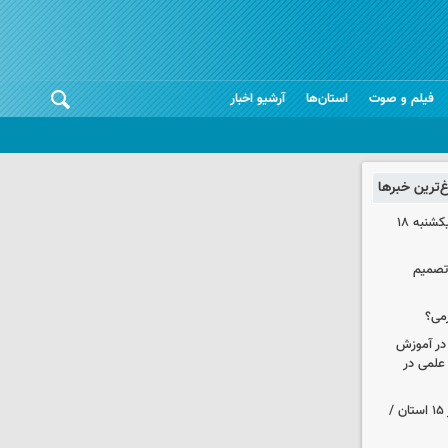
فیلم و صوت
استان‌ها
آرشیو اخبار
غ‌ترین خبرها
قیمت آپارتمان در مناطق ۶ و۷ تهران یکشنبه ۱۸
 تصمیم
می؟
 در آموزش
علمی در
هواشناسی ایران| رگبارو رعد و برق در ۱۵ استان /