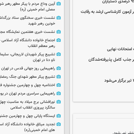
آیین وداع مردم با پیکر مطهر رهبر شه
مصلی امام خمینی (ره)
حصیلات تکمیلی در زنجان؛ ۸۵۰۱ داوطلب در آزمون کارشناسی ارشد به رقابت
نشست خبری سخنگوی ستاد بزرگدا
خونین رهبر شهید
نشست خبری هفتمین نمایشگاه مجا
اجتماع خانواده دانشگاه آزاد اسلامی
رهبر معظم انقلاب
 امتحانات نهایی
تشییع پیکر شهیدان لاریجانی، سلیما
ر جذب کامل پذیرفته‌شدگان
ناو دنا در تهران
راهپیمایی روز جهانی قدس در تهران
تشییع پیکر مطهر شهدای جنگ رمضان 
اختتامیه چهل و چهارمین جشنواره فی
راهپیمایی سراسری مردم تهران در یوم‌الله ۲۲
نورافشانی برج میلاد به مناسبت چهل
سالگرد پیروزی انقلاب اسلامی
ایستگاه پایانی چهل و چهارمین جشنو
تجدید میثاق خانواده دانشگاه آزاد اسل
های امام خمینی(ره)
تشر نمی‌شود.