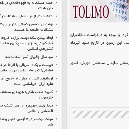
جان باختند
۵۳۶ هکتار از عرصه‌های میانکاله در آتش سوخت
پزشکیان: دشمن کسانی را ترور می‌کن
مشکلات جامعه ما هستند
رد: با توجه به درخواست متقاضیان
ابعاد پیمان مکه توسط وزارت خارجه 
بان انگلیسی پیشرفته تولیمو در دوره ۲۳۷ مقرر شد، این آزمون در تاریخ سوم تیرماه
قرار گیرد/ پرهیز از موضع‌گیری شتابزده
کشورهای اسلامی
مرد سال والیبال آسیا انتخاب شد
لاع‌رسانی سازمان سنجش آموزش کشور
«بیست و یک»، سریالی با افراط در 
نمایشی/ تجربه‌ای ناقص در ژانر جنای
اولیانوف: تنها راه موثر برای خروج آمر
علیه ایران، دیپلماسی است
کمبود شعب بانکی؛ هزینه‌ای مضاعف
جازموریان
دیدار رئیس‌جمهوری با رهبر انقلاب در
اقتصادی و نظامی
مهلت ثبت‌نام در ۵ آزمون عل
شد