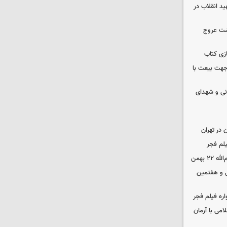
ید انقلاب در
شت عروج
زی کتاب
 جهت بیعت با
نی و شهدای
در تهران
لم فجر
 بهمن
‌ و هفتمین
اره فیلم فجر
امی با آرمان