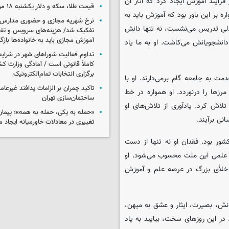
فرآیند آموزش ایجاد کرد که آثار آن
قیمت طلا، سکه و دلار یکشنبه ۱۸ مرداد ۱۴۰۵
 بر این باور بود که آموزش باید به
نرخ شهریه مجازی و حضوری مدارس غ
ندلی تدریس می‌نشست، نه تنها دانش
تفکیک شد/ هزینه‌های سرویس و تغذی
آموزش مجازی باید به خانواده‌ها بازگ
انشجویانش می‌کاشت. او به ما یاد
تداوم فعالیت شوراهای شهر در شرای
کاملاً قانونی است / آمادگی وزارت کش
برگزاری انتخابات تمام‌الکترونیک
 به جامعه گام برمی‌دارند. او با
تاکید چمران بر الزامات پدافند غیرعام
رزها را درنوردد. او همواره در خط
ساختمان‌سازی تهران
لاش کرد. یادآوری از تلاش‌های او
«حمله به یکی، حمله به همه»؛ پیما
نی برآیند.
تغییری در معادلات خاورمیانه ایجاد م
ور بود. فقدان او نه تنها از دست
 علمی این ملت محسوب می‌شود. او
 خلأی بزرگ در عرصه علم و آموزش
انش، بصیرت، ایثار و عشق به میهن،
در این روزهای سخت، بیایید به یاد