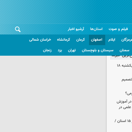
فیلم و صوت
استان‌ها
آرشیو اخبار
رمزگان
ایلام
اصفهان
کرمان
کرمانشاه
خراسان شمالی
سمنان
سیستان و بلوچستان
تهران
یزد
زنجان
غ‌ترین خبرها
قیمت آپارتمان در مناطق ۶ و۷ تهران یکشنبه ۱۸
 تصمیم
می؟
 در آموزش
علمی در
هواشناسی ایران| رگبارو رعد و برق در ۱۵ استان /