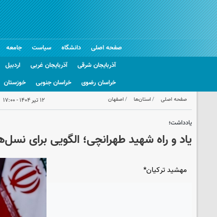
صفحه اصلی
دانشگاه
سیاست
جامعه
آذربایجان شرقی
آذربایجان غربی
اردبیل
خراسان رضوی
خراسان جنوبی
خوزستان
صفحه اصلی
استان‌ها
اصفهان
۱۲ تیر ۱۴۰۴ - ۱۷:۰۰
یادداشت؛
یاد و راه شهید طهرانچی؛ الگویی برای نسل‌ه
مهشید ترکیان*