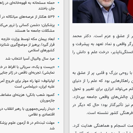
جان باختند
۵۳۶ هکتار از عرصه‌های میانکاله در آتش سوخت
پزشکیان: دشمن کسانی را ترور می‌کن
مشکلات جامعه ما هستند
پر از عشق و عزم است. دکتر محمد
ابعاد پیمان مکه توسط وزارت خارجه 
گر واقعی و نماد تعهد به پیشرفت و
قرار گیرد/ پرهیز از موضع‌گیری شتابزده
کشورهای اسلامی
خستگی‌ناپذیر، درخت علم و دانش را
مرد سال والیبال آسیا انتخاب شد
«بیست و یک»، سریالی با افراط در 
با روحی بزرگ و قلبی پر از عشق به
نمایشی/ تجربه‌ای ناقص در ژانر جنای
 راهکارهایی بود که علم را از دنیای
اولیانوف: تنها راه موثر برای خروج آمر
علیه ایران، دیپلماسی است
می‌تواند ابزاری برای تغییر و تحول
کمبود شعب بانکی؛ هزینه‌ای مضاعف
ل چالش‌های واقعی جامعه بپردازد.
جازموریان
یز تأثیرگذار بود؛ حال که دیگر در
دیدار رئیس‌جمهوری با رهبر انقلاب در
 فرهنگی کشور نشسته است.
اقتصادی و نظامی
مهلت ثبت‌نام در ۵ آزمون عل
 سمت انسجام و هماهنگی هدایت کرد.
شد