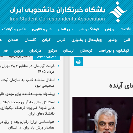
اقتصاد
ورزش
فرهنگ و هنر
بین الملل
علم و فناوری
عکس و گرافیک
البرز
بوشهر
چهارمحال و بختیاری
فارس
گیلان
گلستان
همدان
ه
کهگیلویه و بویراحمد
کردستان
لرستان
مرکزی
مازندران
قزوین
قم
آخرین اخبار
اخبار پربازدید
دا
مرداد ۱۴۰۵
انتقال سامانه کاتب به سازمان ثبت،
ای آینده
صحیحی نبود
پیشنهاد وسوسه‌کننده برای مهدی طار
استقلال مالی جایگزین بودجه دولتی
عالی شود/ ضرورت فرهنگ نیکوکاری 
دانشگاه‌های ایران
هشدار وزش باد برای ۱۳ استان‌