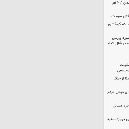
حمله مسلحانه به قهوه‌خانه‌ای در زاهدان / ۲ نفر
د که گره‌گشای
مورد بررسی
 در قبال اتحاد
خشونت
ی-پلیسی
یکا از جنگ
 بر دوش مردم
باره مسائل
وم پزشکی دوباره تمدید