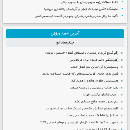
ادامه حملات رژیم صهیونیستی به جنوب لبنان
نمایشگاه دائمی تولیدات ایران و آذربایجان راه‌اندازی می‌شود
تأکید مدیرکل بنادر بر نقش راهبردی چابهار در اقتصاد دریامحور کشور
آخرین اخبار ورزش
چندرسانه‌ای
رقم فسخ قرارداد رضاییان با استقلال فقط ۱۰۰میلیون تومان!
رکوردشکنی دختر دونده ایران در بلاروس
پرسپولیس؛ گران‌ترین تیم فصل جدید
فصل بدون پایان؛ فوتبالیست‌هایی که فرصت استراحت ندارند
وینیسیوس حقوق رونالدو را هم رد کرد!
بمب جذاب پرسپولیس از روسیه می‌آید
رامین رضاییان برگشت خورد!
تیم بعدی محمد صلاح مشخص شد
کاپیتان‌های استقلال مشخص شدند/ انتخاب جذاب سهراب
استقلال را فقط یک معجزه نجات می‌دهد!
مأموریت ناگویا؛ نقشه مدال‌های ایران در بازی‌های آسیایی ۲۰۲۶
دعوت از ۲۹ آزادکار به اردوی تیم ملی