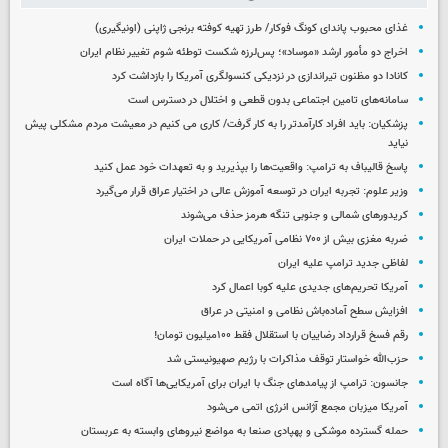
غذای محبوب پاندای کونگ فوکار/ طرز تهیه کوفته برنجی ژاپنی (اونیگیری)
اخراج دو مأمور ارشد «موساد»؛ پس‌لرزه شکست توطئه شوم تغییر نظام ایران
کانادا دو مظنون تیراندازی در نزدیکی کنسولگری آمریکا را بازداشت کرد
سامانه‌های تامین اجتماعی بدون قطعی و اختلال در دسترس است
پزشکیان: باید افراد کارآمدتر را به کار گرفت/ کاری می کنیم در معیشت مردم مشکلی پیش
نیاید
پاسخ قالیباف به ترامپ: واقعیت‌ها را بپذیرید و به تعهدات خود عمل کنید
وزیر علوم: تجربه ایران در توسعه آموزش عالی در اختیار عراق قرار می‌گیرد
کریدورهای شمالی و جنوبی تنگه هرمز حذف می‌شوند
ضربه مغزی بیش از ۷۰۰ نظامی آمریکایی در حملات ایران
لفاظی جدید ترامپ علیه ایران
آمریکا تحریم‌های جدیدی علیه کوبا اعمال کرد
افزایش سطح آماده‌باش نظامی و امنیتی در عراق
رقم فسخ قرارداد رضاییان با استقلال فقط ۱۰۰میلیون تومان!
حزب‌الله خواستار توقف مذاکرات با رژیم صهیونیستی شد
جانسون: ترامپ از پیامدهای جنگ با ایران برای آمریکایی‌ها آگاه است
آمریکا میزبان مجمع آژانس انرژی اتمی می‌شود
حمله گسترده موشکی و پهپادی صنعا به مواضع نیروهای وابسته به عربستان