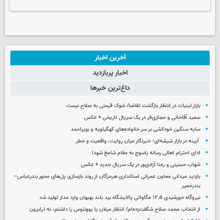
آخرین اخبار
اخبار پربازدید
داغ‌ترین خبرها
بازار لبنیات در انتظار بازگشت تقاضا/ شوک قیمتی به صلاح نیست
سعید آقاخانی و حجازی‌فر در یک سریال تاریخی + عکس
سایه سنگین خودکشی بر سر خانواده‌های کهگیلویه و بویراحمد
آیینه در بازار شیشه‌ای؛ خبرنگار میان روایت، واقعیت و خطر
ادای احترام اهالی رسانه یاسوج به مقام شامخ شهدا
شهاب حسینی و رعنا آزادی‌ور در یک سریال جدید + عکس
بازدید میدانی معاون عمرانی استانداری هرمزگان از روند بازسازی پل‌های محور بندرعباس–
بندرخمیر
نیروگاه خورشیدی ۱۲.۵ مگاواتی پالایشگاه بید بلند بهبهان وارد مدار تولید شد
از انتخاب محمد صلاح شگفت‌زده‌ام/ انتظار میلان یا یوونتوس را داشتم، نه ترابزون