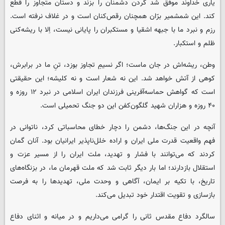
یاری خداوند موفق شد گردن دشمنان را بزند و دستان متجاوز را قطع
کند. این شمشمیر برّان همچنان رقص‌کنان است و در غلاف نرفته است.
رزم و نبرد ما با جبهه اشقیا و مستکبران را پایانی نیست، اِلا با ریشه‌کنی
ظلم و استکبار.
وطن، ریشه‌اش در جان ماست؛ اگر نسیمِ تجاوز بوزد، تنِ ما در برابرش،
کوهی از آتش خواهد شد. این نه شعار است و نه کلیشه؛ این حقیقتی
است که گواهش حماسه‌آفرینی فرزندان ایران اسلامی در نبرد ۱۲ روزه و
۴۰ روزه و هزاران شهید گلگون‌کفن این دو جنگ تحمیلی است.
آنچه در این جنگ‌ها، دشمن را دچار خطای محاسباتی کرد، ناتوانی در
فهم واقعیت قدرت ملی ایران و اراده خلل‌ناپذیر ایرانیان بود. آنان گمان
کردند که می‌توانند با فشار و تهدید، ملت ایران را از مسیر عزت و
استقلال بازدارند؛ اما بار دیگر ثابت شد که ملت قهرمان ما، در بزنگاه‌های
تاریخ، با تکیه بر ایمان، آگاهی و وحدت ملی، تهدیدها را به فرصت
بازسازی و تقویت اقتدار خود تبدیل می‌کند.
سالگرد دفاع مقدس ثانی را گرامی می‌داریم و در میانه و اثنای دفاع