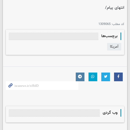
انتهای پیام/
کد مطلب:
1309065
برچسب‌ها
آمریکا
وب گردی