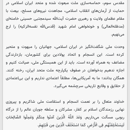
مقدس سوم، حماسه‌سازی ملت مبعوث شده و متحد ایران اسلامی در
حمایت از آرمان‌های انقلاب اسلامی، مجاهدت نیروهای مسلح، بیعت با
مقام عظمای ولایت و رهبری حضرت آیت‌الله سیدمجتبی حسینی خامنه‌ای
(مدظله‌العالی) و خونخواهی امام شهید (قدس‌الله نفسه‌الزکیه) را ارج
می‌نهیم.
وحدت ملی شگفت‌انگیز در ایران اسلامی، جهانیان را مبهوت و متحیر
کرده است. این انسجام و اتحاد پولادین برای کشورمان، بازدارندگی
مضاعف به همراه آورده است. باید از این همبستگی ملی، صیانت کنیم و
اجازه ندهیم بدخواهان در صفوف یکپارچه ملت متحد ایران، رخنه کنند.
همگان بدانند؛ ما به آمریکایی‌ها، مطلقاً اعتمادی نداریم و این بی‌اعتمادی
از حقایق و وقایع تاریخی سرچشمه می‌گیرد.
خداوند متعال را بر نعمت انسجام و استقامت ملی شاکریم و پیروزی
نهایی رزمندگان اسلام بر کفار، مشرکان و سلطه جویان عالم را از درگاه
ربوبی مسألت می‌داریم. وَعَدَ اللَّهُ الَّذِینَ آمَنُوا مِنکُمْ وَعَمِلُوا الصَّالِحَاتِ
لَیَسْتَخْلِفَنَّهُم فِی الْأَرْضِ کَمَا اسْتَخْلَفَ الَّذِینَ مِن قَبْلِهِمْ.