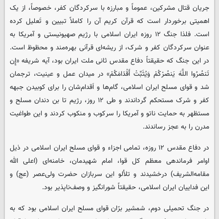
جریان قتال مشرکین، عموماً و مبارزه با سرکردگان کفر، خصوصاً، از یک
اهمیتی برخوردار است که قرآن کریم آن را کاملاً تبیین و تَعلیل کرده
است. فلذا جنگ ۱۲ روزه ایران اسلامی با رژیم صهیونیستی و آمریکا به
عنوان سرکردگان کفر و شرک، از ریشه‌ای قرآنی بهره‌مند و محظوظ است.
در این جنگ که حقیقتاً دفاع مقدس ثانی ملت ایران بود، آیه شریفه «إِن
تَنصُرُوا اللَّهَ یَنصُرْکُمْ وَیُثَبِّتْ أَقْدَامَکُمْ» در میدان عمل و عینیت، ترجمان
شد و قوای مسلح ایران اسلامی، گام‌ها و اَقدام‌شان را برای کوبیدن جبهه
کفر و شرک مستحکم گرداندند و طی ۱۲ روز، رژیم تا بن دندان مسلح و
مستظهر به حمایت ناتو و آمریکا را سرکوب و منکوب کردند و این طواغیت
مدرن را به عجز رساندند.
در دفاع مقدس ۱۲ روزه، تمامی اجزاء و قوای مسلح ایران اسلامی در ذیل
اوامر فرماندهی معظم کل قوا، امام شهیدمان، خامنه‌ای (اعلی الله
مقامه‌الشریف) درخشیدند و تلألو این سربازان حضرت ولی‌عصر (عج) و
این فداییان ایران اسلامی، حقیقتاً شورانگیز و وصف‌ناپذیر بود.
در جنگ تحمیلی دوم، شمشیر برّان قوای مسلح ایران اسلامی بود که به