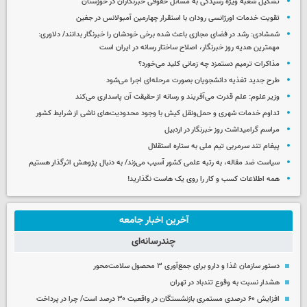
تشکیل شعبه ویژه رسیدگی به مسائل حقوقی خبرنگاران در خوزستان
تقویت خدمات اورژانسی رودان با استقرار چهارمین آمبولانس در جغین
شمشادی: رشد در فضای مجازی باعث شده برخی خودشان را خبرنگار بدانند/ دلاوری:
مهمترین هدیه‌ روز خبرنگار، اصلاح ساختار رسانه در ایران است
مذاکرات ترمیم دستمزد چه زمانی کلید می‌خورد؟
طرح جدید تغذیه دانشجویان بصورت مرحله‌ای اجرا می‌شود
وزیر علوم: علم قدرت می‌آفریند و رسانه از حقیقت آن پاسداری می‌کند
تداوم خدمات شهری و حمل‌ونقل کیش با وجود محدودیت‌های ناشی از شرایط کشور
مراسم گرامیداشت روز خبرنگار در اردبیل
پیغام تند سرمربی تیم ملی به ستاره استقلال
سیاست ضد مقاله، به رتبه علمی کشور آسیب می‌زند/ به دنبال پژوهش اثرگذار هستیم
همه اطلاعات کسب‌ و کار را روی یک هاست نگذارید!
آخرین اخبار جامعه
چندرسانه‌ای
دستور سازمان غذا و دارو برای جمع‌آوری ۳ محصول سلامت‌محور
هشدار نسبت به وقوع تندباد در تهران
افزایش ۶۰ درصدی مستمری‌ بازنشستگان در واقعیت ۳۰ درصد است/ چرا در پرداخت