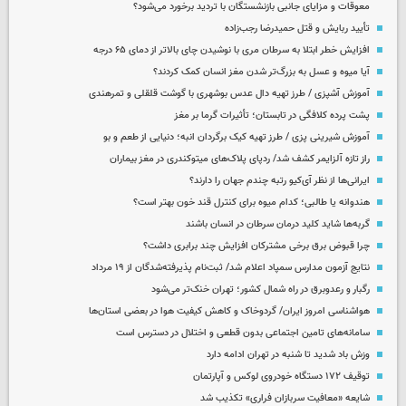
معوقات و مزایای جانبی بازنشستگان با تردید برخورد می‌شود؟
تأیید ربایش و قتل حمیدرضا رجب‌زاده
افزایش خطر ابتلا به سرطان مری با نوشیدن چای بالاتر از دمای ۶۵ درجه
آیا میوه و عسل به بزرگ‌تر شدن مغز انسان کمک کردند؟
آموزش آشپزی / طرز تهیه دال عدس بوشهری با گوشت قلقلی و تمرهندی
پشت پرده کلافگی در تابستان؛ تأثیرات گرما بر مغز
آموزش شیرینی پزی / طرز تهیه کیک برگردان انبه؛ دنیایی از طعم و بو
راز تازه آلزایمر کشف شد/ ردپای پلاک‌های میتوکندری در مغز بیماران
ایرانی‌ها از نظر آی‌کیو رتبه چندم جهان را دارند؟
هندوانه یا طالبی؛ کدام‌ میوه برای کنترل قند خون بهتر است؟
گربه‌ها شاید کلید درمان سرطان در انسان باشند
چرا قبوض برق برخی مشترکان افزایش چند برابری داشت؟
نتایج آزمون مدارس سمپاد اعلام شد/ ثبت‌نام پذیرفته‌شدگان از ۱۹ مرداد
رگبار و رعدوبرق در راه شمال کشور؛ تهران خنک‌تر می‌شود
هواشناسی امروز ایران/ گردوخاک و کاهش کیفیت هوا در بعضی استان‌ها
سامانه‌های تامین اجتماعی بدون قطعی و اختلال در دسترس است
وزش باد شدید تا شنبه در تهران ادامه دارد
توقیف ۱۷۲ دستگاه خودروی لوکس و آپارتمان
شایعه «معافیت سربازان فراری» تکذیب شد