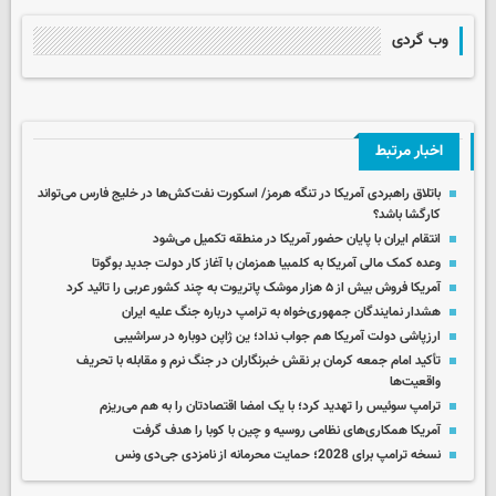
وب گردی
اخبار مرتبط
باتلاق راهبردی آمریکا در تنگه هرمز/ اسکورت نفت‌کش‌ها در خلیج فارس می‌تواند
کارگشا باشد؟
انتقام ایران با پایان حضور آمریکا در منطقه تکمیل می‌شود
وعده کمک مالی آمریکا به کلمبیا همزمان با آغاز کار دولت جدید بوگوتا
آمریکا فروش بیش از ۵ هزار موشک پاتریوت به چند کشور عربی را تائید کرد
هشدار نمایندگان جمهوری‌خواه به ترامپ درباره جنگ علیه ایران
ارزپاشی دولت آمریکا هم جواب نداد؛ ین ژاپن دوباره در سراشیبی
تأکید امام جمعه کرمان بر نقش خبرنگاران در جنگ نرم و مقابله با تحریف
واقعیت‌ها
ترامپ سوئیس را تهدید کرد؛ با یک امضا اقتصادتان را به هم می‌ریزم
آمریکا همکاری‌های نظامی روسیه و چین با کوبا را هدف گرفت
نسخه ترامپ برای 2028؛ حمایت محرمانه از نامزدی جی‌دی ونس