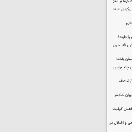
 گرما بر مغز
گردان انبه؛
های
را دارند؟
نترل قند خون
نسان باشند
چند برابری
 ثبت‌نام
هران خنک‌تر
 کاهش کیفیت
ی و اختلال در