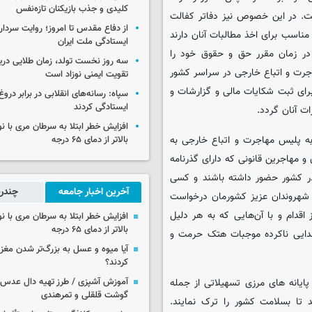
کلیدی و جذب بازیکنان تازه‌نفس
است. در این خصوص نیز دفاتر کفالت
از دفاع مقدس تا امروز؛ روایت سردار 
مناسب برای اخذ مطالبات آنان دارند
ایستادگی ملت ایران
 در زمان مقرر حق و حقوق خود را
سه روز نخست تولد، زمان طلایی دریا
هاجرت و اتباع خارجی در سراسر کشور
تقویت ایمنی نوزاد است
برای ثبت شکایات مالی و گزارشات و
سپاه: رسانه‌های انقلابی در برابر درو
ایستادگی کردند
ت آنان گردد.
افزایش خطر ابتلا به سرطان مری با 
 به پلیس مهاجرت و اتباع خارجی به
بالاتر از دمای ۶۵ درجه
و مهاجرین قانونی که دارای گذرنامه
در کشور حضور داشته باشند و کسی
آخرین اخبار جامعه
چندرس
ه شهروندان عزیز کشورمان درخواست
اقدام و با آن‌هایی که به هر دلیل
افزایش خطر ابتلا به سرطان مری با 
بالاتر از دمای ۶۵ درجه
 خدایی ناکرده موجبات هتک حرمت و
آیا میوه و عسل به بزرگ‌تر شدن مغز
کردند؟
پایانه های مرزی تسهیلاتی از جمله
آموزش آشپزی / طرز تهیه دال عدس 
گوشت قلقلی و تمرهندی
د تا بسلامت کشور را ترک نمایند.