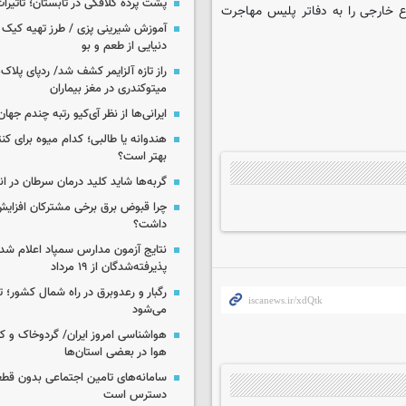
پشت پرده کلافگی در تابستان؛ تأثیرات
 خارجی را به دفاتر پلیس مهاجرت
آموزش شیرینی پزی / طرز تهیه کیک بر
دنیایی از طعم و بو
راز تازه آلزایمر کشف شد/ ردپای پلاک‌
میتوکندری در مغز بیماران
ایرانی‌ها از نظر آی‌کیو رتبه چندم جهان 
هندوانه یا طالبی؛ کدام‌ میوه برای ک
بهتر است؟
گربه‌ها شاید کلید درمان سرطان در ا
چرا قبوض برق برخی مشترکان افزایش 
داشت؟
نتایج آزمون مدارس سمپاد اعلام شد/
پذیرفته‌شدگان از ۱۹ مرداد
رگبار و رعدوبرق در راه شمال کشور؛ ت
می‌شود
هواشناسی امروز ایران/ گردوخاک و
هوا در بعضی استان‌ها
سامانه‌های تامین اجتماعی بدون قطع
دسترس است