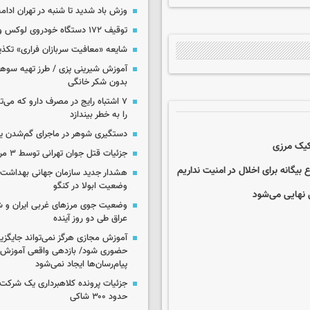
وزش باد شدید تا شنبه در تهران ادامه
توقیف ۱۷۲ دستگاه خودروی لوکس و آپارتمان
شایعه «معافیت سربازان فراری» تکذ
آموزش شیرینی پزی / طرز تهیه سوه
بدون شکر خانگی
۷ اشتباه رایج در مصرف دارو که می‌ت
را به خطر بیندازد
دستگیری شوهر در ماجرای گم‌شدن ی
فکیک مرزی
جزئیات قتل جوان تهرانی توسط ۳ مرد پژو سوار
 بیگانه برای اخلال در امنیت نداریم
هشدار جدید سازمان جهانی بهداشت د
وضعیت ابولا در کنگو
 نهایی می‌شود
وضعیت جوی مرزهای غربی ایران و شه
عراق طی دو روز آینده
آموزش مجازی هرگز نمی‌تواند جایگز
حضوری شود/ بازدهی واقعی آموزش ب
پیام‌رسان‌ها ایجاد نمی‌شود
جزئیات پرونده کلاهبرداری یک شرکت 
حدود ۳۰۰ شاکی