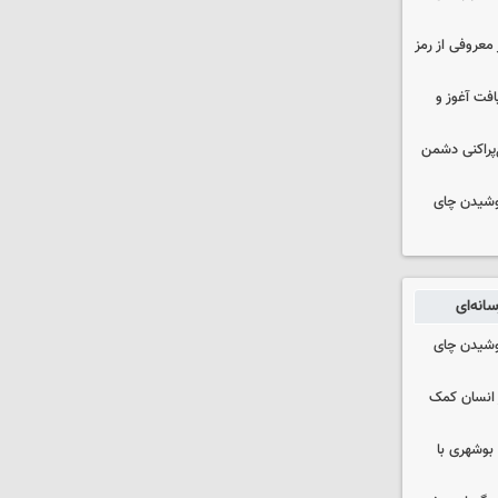
معروفی از رمز
فت آغوز و
غ‌پراکنی دشمن
نوشیدن چای
انه‌ای
نوشیدن چای
 انسان کمک
بوشهری با