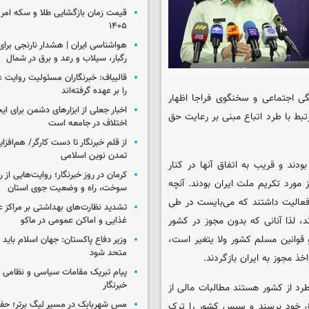
۱۴۰۵
رگبار، سیلاب و رعد و برق در شمال
قالیباف: خبرنگاران مسئولیت روایت
را بر عهده گرفته‌اند
ی اجتماعی و سخنگوی فراجا اظهار
اخبار جعلی از ابزارهای دشمن برای ای
مرتبط با طرد اتباع مبنی بر رعایت حق
اختلاف در جامعه است
از قلم خبرنگار تا دست کارگر/ هم‌افز
تمدن نوین اسلامی
ودند و قریب به اتفاق آنها در کنار
کرمان در روز خبرنگار؛ روایت‌هایی از 
ز مورد تکریم ملت ایران بودند. آنچه
سوخت، راه و وضعیت جوی استان
فعالیت داشتند که می‌بایست در طی
تشدید نظارت‌های بهداشتی بر مراکز 
 لذا آنانی که بدون مجوز در کشور
غذایی و اماکن عمومی در ماکو
 قوانین مسلم کشور ولا یتغیر است،
وزیر دفاع پاکستان: جهان اسلام باید در
متحد شود
خذ مجوز به ایران بازگردند.
پیام تبریک مقامات سیاسی و نظامی 
خبرنگار
رد از کشور هستند مطالبات مالی از
مس شهربابک در مسیر لیگ برتر؛ حفظ
وق خود برسند و سپس کشور را ترک