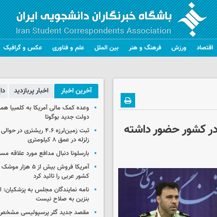
اقتصاد
ورزش
فرهنگ و هنر
بین الملل
علم و فناوری
عکس و گرافیک
آخرین اخبار
اخبار پربازدید
دا
وعده کمک مالی آمریکا به کلمبیا همزما
دولت جدید بوگوتا
 در کشور حضور داشته
ثبت زمین‌لرزه ۴.۶ ریشتری در
زلزله در عمق ۸ کیلومتری
بارسلونا دنبال مدافع مورد علاقه مس
آمریکا فروش بیش از ۵ 
کشور عربی را تائید کرد
نامه نمایندگان مجلس به پزشکیان: 
بنزین به صلاح نیست
مقصد جدید گلر پرسپولیسی مشخص