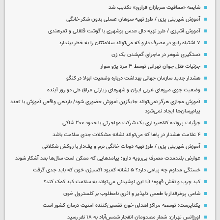
شایعه «معافیت سربازان فراری» تکذیب شد
آموزش شیرینی پزی / طرز تهیه سوهان عسلی بدون شکر خانگی
آموزش آشپزی / طرز تهیه دال عدس بوشهری با گوشت قلقلی و تمرهندی
۷ اشتباه رایج در مصرف دارو که می‌تواند سلامتتان را به خطر بیندازد
دستگیری شوهر در ماجرای گم‌شدن یک زن
جزئیات قتل جوان تهرانی توسط ۳ مرد پژو سوار
هشدار جدید سازمان جهانی بهداشت درباره وضعیت ابولا در کنگو
وضعیت جوی مرزهای غربی ایران و شهرهای زیارتی عراق طی دو روز آینده
آموزش مجازی هرگز نمی‌تواند جایگزین آموزش حضوری شود/ بازدهی واقعی آموزش با تعدد
پیام‌رسان‌ها ایجاد نمی‌شود
جزئیات پرونده کلاهبرداری یک شرکت مهاجرتی با حدود ۳۰۰ شاکی
۴ علامت هشدار در پاها که می‌تواند نشانه مشکلات جدی سلامت باشد
آموزش شیرینی پزی / طرز تهیه دونات خانگی نرم و پف‌دار با روکش شکلاتی
عوارض بلندمدت مصرف بی‌رویه دارو؛ پیامدهایی که ممکن است سال‌ها بعد آشکار شوند
خستگی مداوم چه پیامی دارد؟ ۵ نشانه کمبود اکسیژن خون که باید جدی گرفت
کبد چرب و نقش قهوه؛ آیا این نوشیدنی می‌تواند به سلامت کبد کمک کند؟
شامی پرطرفدار با طعمی دلپذیر و اثری نامطلوب بر کلسترول خون
یکتاپرست: توسعه مراکز اهدای خون تضمین‌کننده امنیت درمان کشور است
اورژانس تهران: شمار مصدومان انفجار شمس‌آباد به ۱۸ نفر رسید