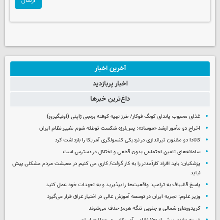
ارسال
آخرین اخبار
اخبار پربازدید
داغ‌ترین خبرها
غذای محبوب پاندای کونگ فوکار/ طرز تهیه کوفته برنجی ژاپنی (اونیگیری)
اخراج دو مأمور ارشد «موساد»؛ پس‌لرزه شکست توطئه شوم تغییر نظام ایران
کانادا دو مظنون تیراندازی در نزدیکی کنسولگری آمریکا را بازداشت کرد
سامانه‌های تامین اجتماعی بدون قطعی و اختلال در دسترس است
پزشکیان: باید افراد کارآمدتر را به کار گرفت/ کاری می کنیم در معیشت مردم مشکلی پیش
نیاید
پاسخ قالیباف به ترامپ: واقعیت‌ها را بپذیرید و به تعهدات خود عمل کنید
وزیر علوم: تجربه ایران در توسعه آموزش عالی در اختیار عراق قرار می‌گیرد
کریدورهای شمالی و جنوبی تنگه هرمز حذف می‌شوند