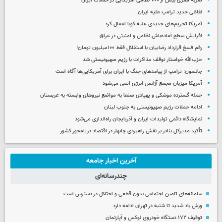
ضربه مغزی بیش از ۷۰۰ نظامی آمریکایی در حملات ایران
لفاظی جدید ترامپ علیه ایران
آمریکا تحریم‌های جدیدی علیه کوبا اعمال کرد
افزایش سطح آماده‌باش نظامی و امنیتی در عراق
رقم فسخ قرارداد رضاییان با استقلال فقط ۱۰۰میلیون تومان!
حزب‌الله خواستار توقف مذاکرات با رژیم صهیونیستی شد
جانسون: ترامپ از پیامدهای جنگ با ایران برای آمریکایی‌ها آگاه است
آمریکا میزبان مجمع آژانس انرژی اتمی می‌شود
حمله گسترده موشکی و پهپادی صنعا به مواضع نیروهای وابسته به عربستان
ادامه حملات رژیم صهیونیستی به جنوب لبنان
نمایشگاه دائمی تولیدات ایران و آذربایجان راه‌اندازی می‌شود
تأکید مدیرکل بنادر بر نقش راهبردی چابهار در اقتصاد دریامحور کشور
آخرین اخبار جامعه
چندرسانه‌ای
سامانه‌های تامین اجتماعی بدون قطعی و اختلال در دسترس است
وزش باد شدید تا شنبه در تهران ادامه دارد
توقیف ۱۷۲ دستگاه خودروی لوکس و آپارتمان