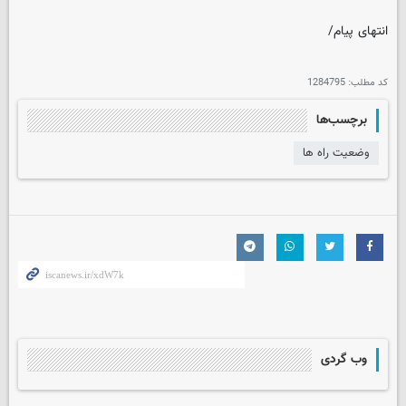
انتهای پیام/
کد مطلب:
1284795
برچسب‌ها
وضعیت راه ها
وب گردی