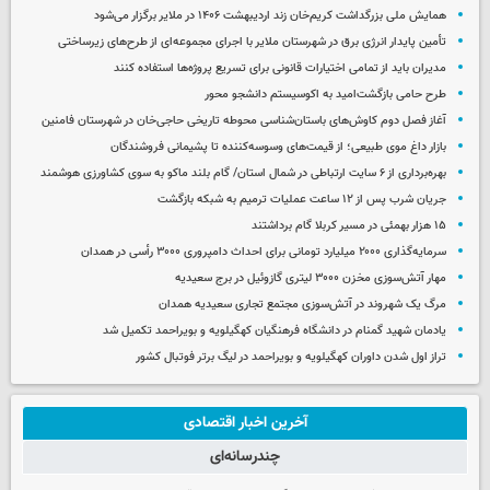
همایش ملی بزرگداشت کریم‌خان زند اردیبهشت ۱۴۰۶ در ملایر برگزار می‌شود
تأمین پایدار انرژی برق در شهرستان ملایر با اجرای مجموعه‌ای از طرح‌های زیرساختی
مدیران باید از تمامی اختیارات قانونی برای تسریع پروژه‌ها استفاده کنند
طرح حامی بازگشت‌امید به اکوسیستم دانشجو محور
آغاز فصل دوم کاوش‌های باستان‌شناسی محوطه تاریخی حاجی‌خان در شهرستان فامنین
بازار داغ موی طبیعی؛ از قیمت‌های وسوسه‌کننده تا پشیمانی فروشندگان
بهره‌برداری از ۶ سایت ارتباطی در شمال استان/ گام بلند ماکو به سوی کشاورزی هوشمند
جریان شرب پس از ۱۲ ساعت عملیات ترمیم به شبکه بازگشت
۱۵ هزار بهمئی در مسیر کربلا گام برداشتند
سرمایه‌گذاری ۲۰۰۰ میلیارد تومانی برای احداث دامپروری ۳۰۰۰ رأسی در همدان
مهار آتش‌سوزی مخزن ۳۰۰۰ لیتری گازوئیل در برج سعیدیه
مرگ یک شهروند در آتش‌سوزی مجتمع تجاری سعیدیه همدان
یادمان شهید گمنام در دانشگاه فرهنگیان کهگیلویه و بویراحمد تکمیل شد
تراز اول شدن داوران کهگیلویه و بویراحمد در لیگ برتر فوتبال کشور
آخرین اخبار اقتصادی
چندرسانه‌ای