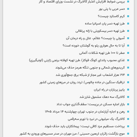
بررسی ضوابط افزایش اعتبار کالابرگ در نشست وزرای اقتصاد و کار
دسر عربی با پتی بور
کرم کاستارد چیست؟
طرز تهیه دسر پان اسپانیا ساده
طرز تهیه دسر بیسکویتی با ژله پرتقالی
آمبولی پا چیست؟ علائم، علل و راه درمان آن
آیا تا به حال هواری پلو به گوشتان خورده است؟
صفر تا ۱۰۰ طرز تهیه شکلات آلمانی
غذای محبوب پاندای کونگ فوکار/ طرز تهیه کوفته برنجی ژاپنی (اونیگیری)
کریدورهای شمالی و جنوبی تنگه هرمز حذف می‌شوند
۱۹۴ هزار انشعاب غیر مجاز از شبکه برق جمع‌آوری شد
ترافیک سنگین در جاده چالوس/ تردد روان در مرزهای زمینی کشور
پاییز پرباران در راه ایران
کالابرگ سه دهک مشمول شارز شد
بازار اجاره مسکن در بن‌بست؛ سقف‌گذاری جواب نداد
رهن و اجاره آپارتمان در جنوب تهران چهارشنبه ۱۴ مرداد ۱۴۰۵
کالابرگ یک میلیونی در نبرد با تورم سه‌رقمی
پرداخت مستقیم مزد کافی نیست؛ پیمانکاران باید حذف شوند
موج بازگشت زائران اربعین حسینی / مرز مهران در صدر مسیرهای ورودی به کشور