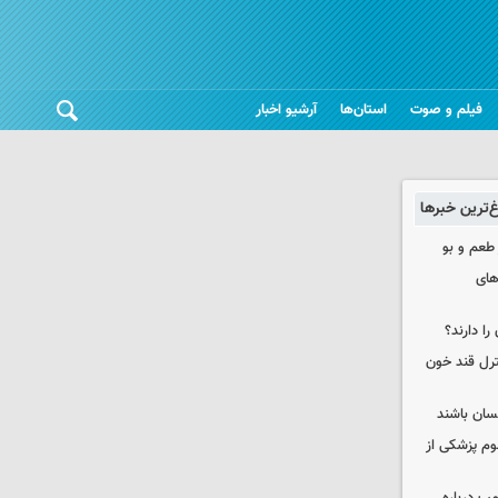
فیلم و صوت
استان‌ها
آرشیو اخبار
غ‌ترین خبرها
 طعم و بو
های
را دارند؟
نترل قند خون
نسان باشند
لوم پزشکی از