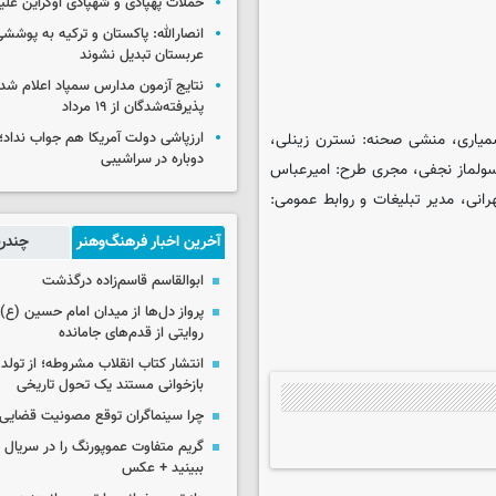
حملات پهپادی و شهپادی اوکراین علی
انصارالله: پاکستان و ترکیه به پوششی
عربستان تبدیل نشوند
نتایج آزمون مدارس سمپاد اعلام شد/
پذیرفته‌شدگان از ۱۹ مرداد
 سمیاری، منشی صحنه: نسترن زینلی،
ارزپاشی دولت آمریکا هم جواب نداد؛ 
دوباره در سراشیبی
 سولماز نجفی، مجری طرح: امیرعباس
نی، مدیر تبلیغات و روابط عمومی:
آخرین اخبار فرهنگ‌وهنر
چندرس
ابوالقاسم قاسم‌زاده درگذشت
پرواز دل‌ها از میدان امام حسین (ع) ت
روایتی از قدم‌های جامانده
انتشار کتاب انقلاب مشروطه؛ از تولد 
بازخوانی مستند یک تحول تاریخی
چرا سینماگران توقع مصونیت قضایی 
گریم متفاوت عموپورنگ را در سریال ج
ببینید + عکس