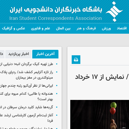
اقتصاد
ورزش
فرهنگ و هنر
بین الملل
علم و فناوری
عکس و گرافیک
آخرین اخبار
اخبار پربازدید
دا
طرز تهیه کیک برگردان انبه؛ دنیایی از
راز تازه آلزایمر کشف شد/ ردپای پلاک‌
رونمایی از پوستر «دندون‌گیر» در آستانه اجرا/ نمایش از ۱۷ خرداد
میتوکندری در مغز بیماران
ایرانی‌ها از نظر آی‌کیو رتبه چندم جهان 
هندوانه یا طالبی؛ کدام‌ میوه برای ک
بهتر است؟
گربه‌ها شاید کلید درمان سرطان در ا
آغاز ثبت‌نام‌ آزمون کارشناسی ارشد ع
فردا