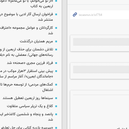
«از تو می‌خوانم، با تو می‌مانم»؛ دعو
اربعین به کتاب
فراخوان ارسال آثار ادبی با موضوع «
منتشر شد
کارگردانان و عوامل مجموعه «اعتراف 
شد
مریم همتیان درگذشت
تلاش دشمنان برای حذف اربعین از وی
رسانه‌های جهانی/ معضلی به نام «بلا
فرزاد فرزین مجری «صحنه» شد
پیش بینی استقرار ۳هزار مو
«جاماندگان ابعین»/ آغاز مراسم از ساعت ۶
کمک‌های مردمی؛ از توسعه حرم‌ها تا 
اشتغال
سینماها روز اربعین تعطیل هستند
کلاغ و یک تریلر سیاسی متفاوت
پانصد و پنجاه و ششمین کاغذخبر ایس
شد
«سرسره بازی» کتابی برای حل تعارض 