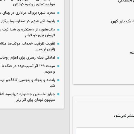
ل اجتماعی
موقعیت‌های روزمره کودکان
محرم شهر؛ پژواک عزاداری در پهنای 
ه یک باور کهن
یادبود اکبر عبدی در صداوسیما برگزار
«زنده‌شور» از «استخر» رد شد؛ ثبت رک
فروش برای دو فیلم
تقویت ظرفیت خدمات موکب‌ها متناس
زائران اربعین
آمادگی بعثه رهبری برای اعزام روحانی
مرمت ۱۴۹ اثر آسیب‌دیده در جنگ
و مردم
پانصد و پنجاه و پنجمین کاغذخبر ایس
شد
میلیون تومان برای اثر برتر
تشر نمی‌شود.