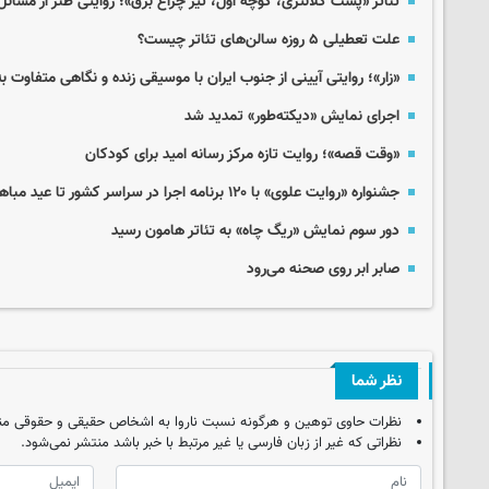
تئاتر «پشت کلانتری، کوچه اول، تیر چراغ برق»؛ روایتی طنز از مسائ
علت تعطیلی ۵ روزه سالن‌های تئاتر چیست؟
«زار»؛ روایتی آیینی از جنوب ایران با موسیقی زنده و نگاهی متفاوت ب
اجرای نمایش «دیکته‌طور» تمدید شد
«وقت قصه»؛ روایت تازه مرکز رسانه امید برای کودکان
جشنواره «روایت علوی» با ۱۲۰ برنامه اجرا در سراسر کشور تا عید مباهله
دور سوم نمایش «ریگ چاه» به تئاتر هامون رسید
صابر ابر روی صحنه می‌رود
نظر شما
نظرات حاوی توهین و هرگونه نسبت ناروا به اشخاص حقیقی و حقوقی من
نظراتی که غیر از زبان فارسی یا غیر مرتبط با خبر باشد منتشر نمی‌شود.