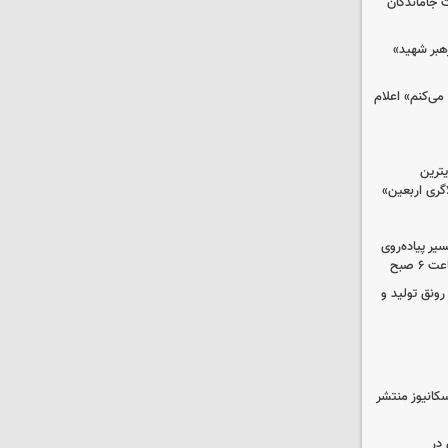
ت جاماندگان
رهبر شهید»
می‌کنم» اعلام
ترین
گری اربعین»
کب در مسیر پیاده‌روی
 صبح
رونق تولید و
کانیوز منتشر
در