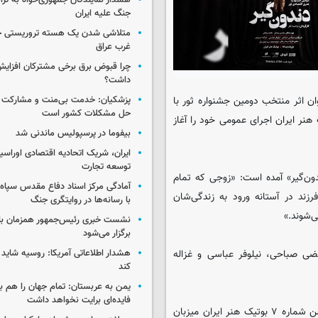
هشدار نمایندگان جمهوری‌خواه به ترا
جنگ علیه ایران
متلاشی شدن یک هسته تروریستی خ
غرب عراق
چرا قبوض برق برخی مشترکان افزایش 
داشت؟
ن اثر منتخب دومین جشنواره ثور با
پزشکیان: خدمت بی‌منت و مشارکت م
حل مشکلات کشور است
 خردادماه در سالن بوتیک هنر ایران اجرای عمومی خود را آغاز
بیفوما در پرسپولیس ماندنی شد
ایران، شریک اتحادیه اقتصادی اوراسی
توسعه تجارت
ن‌گیر» آمده است: «زوجی که تمام
آمادگی مرکز اسناد دفاع مقدس سپاه 
رزند در آستانه ورود به زندگی‌شان
با رسانه‌ها در روایتگری جنگ
‌شوند.»
نشست خبری رئیس‌جمهور همزمان با ر
برگزار می‌شود
ضی صباحی، نیلوفر عباسی و غزاله
هشدار اطلاعاتی آمریکا: روسیه شاید ب
کند
یمن به عربستان: تمام جهان را هم 
فایده‌ای برایت نخواهد داشت
نمایش «دندون‌گیر» از ۱۷ تا ۲۹ خردادماه، هر روز ساعت ۱۸:۳۰ در سالن شماره ۷ بوتیک هنر ایران میزبان