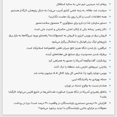
پیغام تند سرمربی تیم ملی به ستاره استقلال
سیاست ضد مقاله، به رتبه علمی کشور آسیب می‌زند/ به دنبال پژوهش اثرگذار هستیم
همه اطلاعات کسب‌ و کار را روی یک هاست نگذارید!
دستور سازمان غذا و دارو برای جمع‌آوری ۳ محصول سلامت‌محور
دکتر رنجبر: رسانه یکی از ارکان اصلی حکمرانی و امنیت ملی است
فروش برق در بورس انرژی یا فروش به تجمیع‌کننده؟ راهنمای ورود نیروگاه‌ها به بازار برق
بازی‌های لیگ برتر فوتبال با تماشاگر برگزار می‌شود
عراقچی: باز شدن تنگه هرمز تابع جبران نقض تفاهم‌نامه اسلام‌آباد است
برطرف شدن محدودیت‌ برق صنایع طی هفته‌های آینده
پزشکیان: گفت‌وگوها آمریکا را مجبور به همراهی کرد
ولایتی: نیروهای خارجی باید منطقه را ترک کنند
بورس دوباره رکورد زد/ شاخص کل وارد کانال ۵.۵ میلیون واحد شد
حمله پهپادی به پالایشگاه لیبی
هشدار نسبت به وقوع تندباد در تهران
باتلاق راهبردی آمریکا در تنگه هرمز/ اسکورت نفت‌کش‌ها در خلیج فارس می‌تواند کارگشا
باشد؟
افزایش ۶۰ درصدی مستمری‌ بازنشستگان در واقعیت ۳۰ درصد است/ چرا در پرداخت
معوقات و مزایای جانبی بازنشستگان با تردید برخورد می‌شود؟