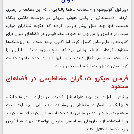
موش
«بیرگول آکولپوغلو» و «سعادت فاطما بالتاچی»، که این مطالعه را رهبری
کردند، دانشمندانی از بخش هوش فیزیکی در موسسه ماکس پلانک
هستند. آنها چند سال پیش بررسی کردند که چگونه شناگران میکرو
مبتنی بر باکتری را می‌توان به صورت مغناطیسی در فضاهای سیال برای
کاربردهای دارورسانی کنترل کرد. اما اکنون توجه خود را به ریزجلبک‌ها
معطوف کرده‌اند. هدف آنها این بود که سطح موجودات تک سلولی را با
یک ماده مغناطیسی فعال کنند تا بتوان آنها را در هر جهت دلخواه هدایت
کرد؛ یعنی تبدیل ریزجلبک‌ها به یک ریزربات.
فرمان میکرو شناگران مغناطیسی در فضاهای
محدود
پوشش سلول‌ها تنها چند دقیقه طول کشید و در نهایت از هر ۱۰ جلبک،
۹ جلبک با نانوذرات مغناطیسی پوشانده شدند. این تیم ابتدا ربات
بیوهیبریدی خود را که در مایعی به غلظت آب شنا می‌کرد، آزمایش کردند
و با استفاده از میدان‌های مغناطیسی خارجی توانستند جهت شنا کردن
ریزجلبک‌ها را کنترل کنند.