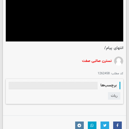
انتهای پیام/
نسترن صائبی صفت
کد مطلب:
1262458
برچسب‌ها
ربات