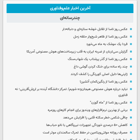
آخرین اخبار علم‌وفناوری
چندرسانه‌ای
عکس روز ناسا از تقابل خوشه ستاره‌ای و دنباله‌دار
عکس روز ناسا از ظاهر شبح‌وار حلقه زحل
فردا یک موشک به ماه می‌خورد
گزارش سی‌ان‌ان از ضربه ایران به قلب زیرساخت‌های هوش مصنوعی آمریکا
عکس روز ناسا از گذر پرشتاب یک شهاب‌سنگ
چند راه‌ ساده برای خنک کردن گوشی داغ
ژاپنی‌ها دلیل اصلی کوررنگی را کشف کردند
عکس روز ناسا از رنگین‌کمان آتشین!
نباید درباره هوش مصنوعی هیجان‌زده شویم/ تمرکز دانشگاه آینده بر ارزش‌آفرینی؛ نه
فناوری
عکس روز ناسا از "ماه گوزن"
برخی از بهترین نرم‌افزارهای ویندوز برای انجام کارهای روزمره
چاقی شکمی خطر سکته قلبی را افزایش می‌دهد
کاهش ۵۰ درصدی خوردگی تجهیزات نیروگاهی با نانو حباب‌ها
مصرف روزانه مولتی‌ویتامین در حفظ تحرک سالمندان موثر است