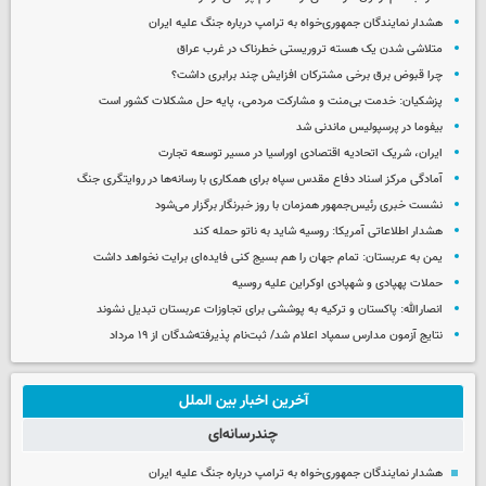
هشدار نمایندگان جمهوری‌خواه به ترامپ درباره جنگ علیه ایران
متلاشی شدن یک هسته تروریستی خطرناک در غرب عراق
چرا قبوض برق برخی مشترکان افزایش چند برابری داشت؟
پزشکیان: خدمت بی‌منت و مشارکت مردمی، پایه حل مشکلات کشور است
بیفوما در پرسپولیس ماندنی شد
ایران، شریک اتحادیه اقتصادی اوراسیا در مسیر توسعه تجارت
آمادگی مرکز اسناد دفاع مقدس سپاه برای همکاری با رسانه‌ها در روایتگری جنگ
نشست خبری رئیس‌جمهور همزمان با روز خبرنگار برگزار می‌شود
هشدار اطلاعاتی آمریکا: روسیه شاید به ناتو حمله کند
یمن به عربستان: تمام جهان را هم بسیج کنی فایده‌ای برایت نخواهد داشت
حملات پهپادی و شهپادی اوکراین علیه روسیه
انصارالله: پاکستان و ترکیه به پوششی برای تجاوزات عربستان تبدیل نشوند
نتایج آزمون مدارس سمپاد اعلام شد/ ثبت‌نام پذیرفته‌شدگان از ۱۹ مرداد
آخرین اخبار بین الملل
چندرسانه‌ای
هشدار نمایندگان جمهوری‌خواه به ترامپ درباره جنگ علیه ایران