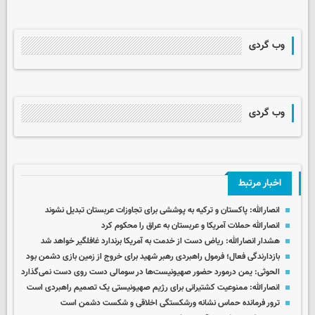
وب گردی
وب گردی
اخبار مرتبط
انصارالله: پاکستان و ترکیه به پوششی برای تجاوزات عربستان تبدیل نشوند
انصارالله حملات آمریکا و عربستان به عراق را محکوم کرد
هشدار انصارالله: ریاض دست از خدمت به آمریکا برندارد غافلگیر خواهد شد
بازدارندگی فعال؛ فرمول راهبردی رهبر شهید برای خروج از زمین بازی دشمن بود
الحوثی: یمن درمورد حضور صهیونیست‌ها در سومالی دست روی دست نمی‌گذارد
انصارالله: ممنوعیت کشتیرانی برای رژیم صهیونیستی یک تصمیم راهبردی است
ترور فرمانده حماس نشانه ورشکستگی اخلاقی و شکست دشمن است