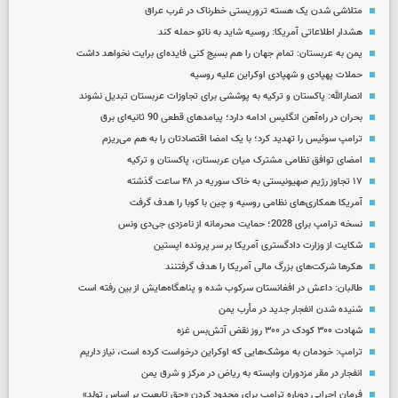
متلاشی شدن یک هسته تروریستی خطرناک در غرب عراق
هشدار اطلاعاتی آمریکا: روسیه شاید به ناتو حمله کند
یمن به عربستان: تمام جهان را هم بسیج کنی فایده‌ای برایت نخواهد داشت
حملات پهپادی و شهپادی اوکراین علیه روسیه
انصارالله: پاکستان و ترکیه به پوششی برای تجاوزات عربستان تبدیل نشوند
بحران در راه‌آهن انگلیس ادامه دارد؛ پیامدهای قطعی 90 ثانیه‌ای برق
ترامپ سوئیس را تهدید کرد؛ با یک امضا اقتصادتان را به هم می‌ریزم
امضای توافق نظامی مشترک میان عربستان، پاکستان و ترکیه
۱۷ تجاوز رژیم صهیونیستی به خاک سوریه در ۴۸ ساعت گذشته
آمریکا همکاری‌های نظامی روسیه و چین با کوبا را هدف گرفت
نسخه ترامپ برای 2028؛ حمایت محرمانه از نامزدی جی‌دی ونس
شکایت از وزارت دادگستری آمریکا بر سر پرونده اپستین
هکرها شرکت‌های بزرگ مالی آمریکا را هدف گرفتنند
طالبان: داعش در افغانستان سرکوب شده و پناهگاه‌هایش از بین رفته است
شنیده شدن انفجار جدید در مأرب یمن
شهادت ۳۰۰ کودک در ۳۰۰ روز نقض آتش‌بس غزه
ترامپ: خودمان به موشک‌هایی که اوکراین درخواست کرده است، نیاز داریم
انفجار در مقر مزدوران وابسته به ریاض در مرکز و شرق یمن
فرمان اجرایی دوباره ترامپ برای محدود کردن «حق تابعیت بر اساس تولد»